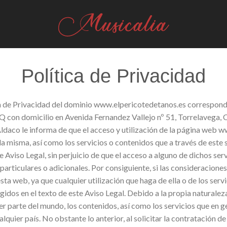
Política de Privacidad
d intelectual e industrial. Su utilización, reproducción, distribución, comunicación pública, transformación o cualquier otra acción semejante, está totalmente prohibida salvo autorización expresa por escrito de su creador o propietario de los derechos. En todo caso, Cesar Muriedas Aldaco declara su respeto a los derechos de propiedad intelectual e industrial de terceros; por ello, si considera que este sitio pudiera estar violando sus derechos, rogamos se ponga en contacto con Cesar Muriedas Aldaco Links o hiperenlaces Desde esta web, Cesar Muriedas Aldaco le proporciona o puede proporcionarle el acceso a otras páginas web que considera pueden ser de su interés. El objeto de dichos enlaces es meramente el facilitar la búsqueda de los recursos que le puedan interesar en Internet. No obstante, dichas páginas no pertenecen a Cesar Muriedas Aldaco ni hace una revisión de sus contenidos, por ello, no se hace responsable de los mismos, del funcionamiento de la página enlazada o de los posibles daños que puedan derivarse del acceso o uso de la misma. Asimismo, Cesar Muriedas Aldaco se muestra plenamente respetuosa con los derechos de propiedad intelectual o industrial que correspondan o puedan corresponder a terceras personas, sobre las páginas web a las que se refieran los citados enlaces. Por tal motivo, si considera que el establecimiento de los citados enlaces pudiera estar violando sus derechos, rogamos se ponga en contacto con Cesar Muriedas Aldaco Con carácter general se autoriza el enlace de páginas web o de direcciones de correo electrónico a la web, excepción hecha de aquellos supuestos en los que, expresamente Cesar Muriedas Aldaco manifieste lo contrario. Adicionalmente, y en todo caso para entender aplicable esta autorización general, dichos enlaces deberán respetar, necesariamente, la siguiente condición: el establecimiento del enlace no supondrá, por sí mismo, ningún tipo de acuerdo, contrato, patrocinio ni recomendación por parte de Cesar Muriedas Aldaco de la página que realiza el enlace. No obstante lo anterior, en cualquier momento Cesar Muriedas Aldaco podrá retirar la autorización mencionada en el párrafo anterior, sin necesidad de alegar causa alguna. En tal caso, la página que haya realizado el enlace deberá proceder a su inmediata supresión, tan pronto como reciba la notificación de la revocación de la autorización por parte de Cesar Muriedas Aldaco Frames o marcos Cesar Muriedas Aldaco prohíbe expresamente la realización de “framings” o la utilización por parte de terceros de cualesquiera otros mecanismos que alteren el diseño, configuración original o contenidos web. Publicidad En la web se insertará aquella publicidad de Cesar Muriedas Aldaco o de terceras empresas anunciantes que consideremos pueda ser de su interés. Sin perjuicio de lo establecido en la Política de Privacidad, Cesar Muriedas Aldaco. se compromete a no facilitar información suya a los anunciantes, salvo datos estadísticos anónimos sobre la utilización de la web, con la finalidad de que se pueda mejorar el servicio y ofrecer productos conforme a las expectativas de los usuarios. No obstante, Cesar Muriedas Aldaco le informa de que los anunciantes y proveedores, por medio de cookies, pueden tener la posibilidad de obtener información sobre usted, los usos que hace de los servicios y sus movimientos a través de la red. Por no tener vinculación con los usos que de dicha información pueda realizar la empresa anunciante, Cesar Muriedas Aldaco no se hace responsable de la recogida de información por dichas empresas. Cesar Muriedas Aldaco puede utilizar cookies cuando un usuario navega por sus sitios y páginas web. Las cookies que se puedan utilizar en los sitios y páginas web de Cesar Muriedas Aldaco se asocian únicamente con el navegador de un ordenador determinado (un usuario anónimo), y no proporcionan por sí mismas ningún dato personal del usuario. Las cookies sirven solo para fines exclusivamente internos, como son las estadísticas de acceso a este sitio web. Las cookies utilizadas no pueden leer los archivos cookie creados por otros proveedores o sitios web. El Usuario tiene la posibilidad de configurar su navegador para ser avisado en pantalla de la recepción de cookies y para impedir la instalación de cookies en su disco duro. Por fa