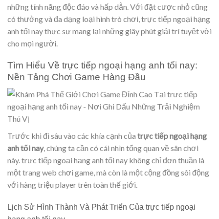
những tính năng độc đáo và hấp dẫn. Với đặt cược nhỏ cũng
có thưởng và đa dạng loại hình trò chơi, trực tiếp ngoại hạng
anh tối nay thực sự mang lại những giây phút giải trí tuyệt vời
cho mọi người.
Tìm Hiểu Về trực tiếp ngoại hạng anh tối nay:
Nền Tảng Chơi Game Hàng Đầu
Trước khi đi sâu vào các khía cạnh của
trực tiếp ngoại hạng
anh tối nay
, chúng ta cần có cái nhìn tổng quan về sân chơi
này. trực tiếp ngoại hạng anh tối nay không chỉ đơn thuần là
một trang web chơi game, mà còn là một cộng đồng sôi động
với hàng triệu player trên toàn thế giới.
Lịch Sử Hình Thành Và Phát Triển Của trực tiếp ngoại