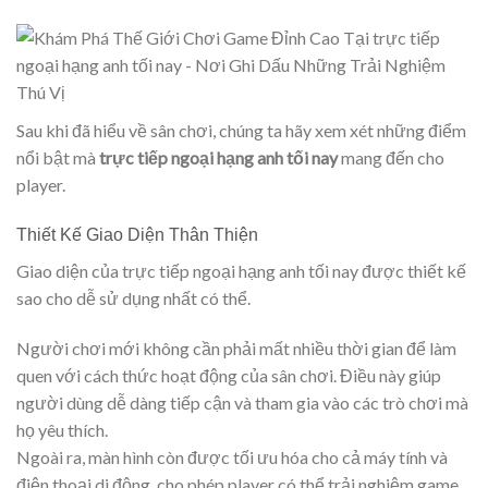
Sau khi đã hiểu về sân chơi, chúng ta hãy xem xét những điểm
nổi bật mà
trực tiếp ngoại hạng anh tối nay
mang đến cho
player.
Thiết Kế Giao Diện Thân Thiện
Giao diện của trực tiếp ngoại hạng anh tối nay được thiết kế
sao cho dễ sử dụng nhất có thể.
Người chơi mới không cần phải mất nhiều thời gian để làm
quen với cách thức hoạt động của sân chơi. Điều này giúp
người dùng dễ dàng tiếp cận và tham gia vào các trò chơi mà
họ yêu thích.
Ngoài ra, màn hình còn được tối ưu hóa cho cả máy tính và
điện thoại di động, cho phép player có thể trải nghiệm game