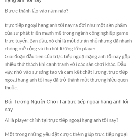
hạng anh tối nay
Được thành lập vào năm nào?
trực tiếp ngoại hạng anh tối nay ra đời như một sản phẩm
của sự phát triển mạnh mẽ trong ngành công nghiệp game
trực tuyến. Ban đầu, nó chỉ là một dự án nhỏ nhưng đã nhanh
chóng mở rộng và thu hút lượng lớn player.
Giai đoạn đầu tiên của trực tiếp ngoại hạng anh tối nay gặp
nhiều thử thách khi cạnh tranh với các sân chơi khác. Dẫu
vậy, nhờ vào sự sáng tạo và cam kết chất lượng, trực tiếp
ngoại hạng anh tối nay đã trở thành một thương hiệu quen
thuộc.
Đối Tượng Người Chơi Tại trực tiếp ngoại hạng anh tối
nay
Ai là player chính tại trực tiếp ngoại hạng anh tối nay?
Một trong những yếu đặt cược thêm giúp trực tiếp ngoại