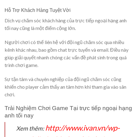
Hỗ Trợ Khách Hàng Tuyệt Vời
Dịch vụ chăm sóc khách hàng của trực tiếp ngoại hạng anh
tối nay cũng là một điểm cộng lớn.
Người chơi có thể liên hệ với đội ngũ chăm sóc qua nhiều
kênh khác nhau, bao gồm chat trực tuyến và email. Điều này
giúp giải quyết nhanh chóng các vấn đề phát sinh trong quá
trình chơi game.
Sự tận tâm và chuyên nghiệp của đội ngũ chăm sóc cũng
khiến cho player cảm thấy an tâm hơn khi tham gia vào sân
chơi.
Trải Nghiệm Chơi Game Tại trực tiếp ngoại hạng
anh tối nay
http://www.ivan.vn/wp-
Xem thêm: