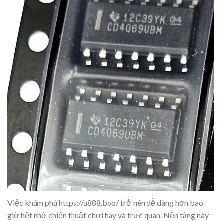
Việc khám phá https://u888.boo/ trở nên dễ dàng hơn bao
giờ hết nhờ chiến thuật chơi hay và trực quan. Nền tảng này