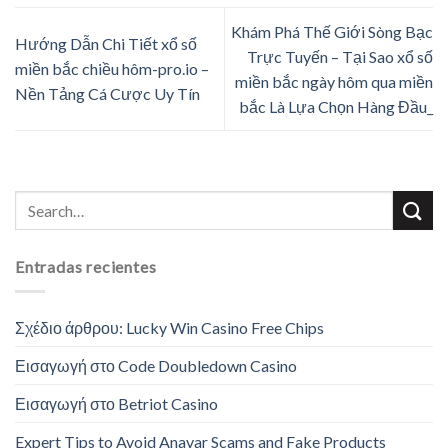
Khám Phá Thế Giới Sòng Bạc
Hướng Dẫn Chi Tiết xổ số
Trực Tuyến – Tại Sao xổ số
miền bắc chiều hôm-pro.io –
miền bắc ngày hôm qua miền
Nền Tảng Cá Cược Uy Tín
bắc Là Lựa Chọn Hàng Đầu_
Entradas recientes
Σχέδιο άρθρου: Lucky Win Casino Free Chips
Εισαγωγή στο Code Doubledown Casino
Εισαγωγή στο Betriot Casino
Expert Tips to Avoid Anavar Scams and Fake Products