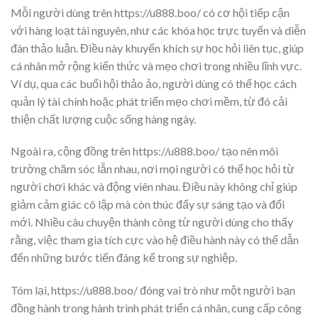
Mỗi người dùng trên https://u888.boo/ có cơ hội tiếp cận
với hàng loạt tài nguyên, như các khóa học trực tuyến và diễn
đàn thảo luận. Điều này khuyến khích sự học hỏi liên tục, giúp
cá nhân mở rộng kiến thức và mẹo chơi trong nhiều lĩnh vực.
Ví dụ, qua các buổi hội thảo ảo, người dùng có thể học cách
quản lý tài chính hoặc phát triển mẹo chơi mềm, từ đó cải
thiện chất lượng cuộc sống hàng ngày.
Ngoài ra, cộng đồng trên https://u888.boo/ tạo nên môi
trường chăm sóc lẫn nhau, nơi mọi người có thể học hỏi từ
người chơi khác và động viên nhau. Điều này không chỉ giúp
giảm cảm giác cô lập mà còn thúc đẩy sự sáng tạo và đổi
mới. Nhiều câu chuyện thành công từ người dùng cho thấy
rằng, việc tham gia tích cực vào hệ điều hành này có thể dẫn
đến những bước tiến đáng kể trong sự nghiệp.
Tóm lại, https://u888.boo/ đóng vai trò như một người bạn
đồng hành trong hành trình phát triển cá nhân, cung cấp công