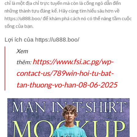
chỉ là một địa chỉ trực tuyến mà còn là cổng ngõ dẫn đến
những thành tựu đáng kể. Hãy cùng tìm hiểu sâu hơn về
https://u888.boo/ để khám phá cách nó có thể nâng tầm cuộc
sống của bạn.
Lợi ích của https://u888.boo/
Xem
https://www.fsi.ac.pg/wp-
thêm:
contact-us/789win-hoi-tu-bat-
tan-thuong-vo-han-08-06-2025