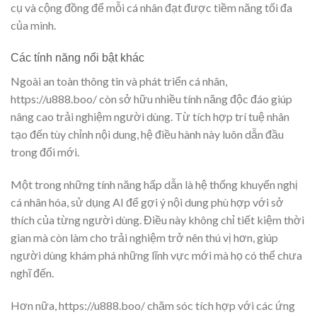
cụ và cộng đồng để mỗi cá nhân đạt được tiềm năng tối đa
của mình.
Các tính năng nổi bật khác
Ngoài an toàn thông tin và phát triển cá nhân,
https://u888.boo/ còn sở hữu nhiều tính năng độc đáo giúp
nâng cao trải nghiệm người dùng. Từ tích hợp trí tuệ nhân
tạo đến tùy chỉnh nội dung, hệ điều hành này luôn dẫn đầu
trong đổi mới.
Một trong những tính năng hấp dẫn là hệ thống khuyến nghị
cá nhân hóa, sử dụng AI để gợi ý nội dung phù hợp với sở
thích của từng người dùng. Điều này không chỉ tiết kiệm thời
gian mà còn làm cho trải nghiệm trở nên thú vị hơn, giúp
người dùng khám phá những lĩnh vực mới mà họ có thể chưa
nghĩ đến.
Hơn nữa, https://u888.boo/ chăm sóc tích hợp với các ứng