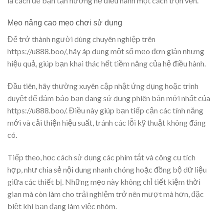
là cách để bạn tận hưởng hệ điều hành một cách trọn vẹn.
Mẹo nâng cao mẹo chơi sử dụng
Để trở thành người dùng chuyên nghiệp trên
https://u888.boo/, hãy áp dụng một số mẹo đơn giản nhưng
hiệu quả, giúp bạn khai thác hết tiềm năng của hệ điều hành.
Đầu tiên, hãy thường xuyên cập nhật ứng dụng hoặc trình
duyệt để đảm bảo bạn đang sử dụng phiên bản mới nhất của
https://u888.boo/. Điều này giúp bạn tiếp cận các tính năng
mới và cải thiện hiệu suất, tránh các lỗi kỹ thuật không đáng
có.
Tiếp theo, học cách sử dụng các phím tắt và công cụ tích
hợp, như chia sẻ nội dung nhanh chóng hoặc đồng bộ dữ liệu
giữa các thiết bị. Những mẹo này không chỉ tiết kiệm thời
gian mà còn làm cho trải nghiệm trở nên mượt mà hơn, đặc
biệt khi bạn đang làm việc nhóm.