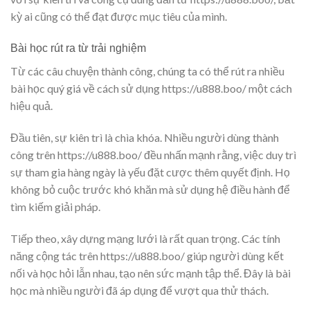
kỳ ai cũng có thể đạt được mục tiêu của mình.
Bài học rút ra từ trải nghiệm
Từ các câu chuyện thành công, chúng ta có thể rút ra nhiều
bài học quý giá về cách sử dụng https://u888.boo/ một cách
hiệu quả.
Đầu tiên, sự kiên trì là chìa khóa. Nhiều người dùng thành
công trên https://u888.boo/ đều nhấn mạnh rằng, việc duy trì
sự tham gia hàng ngày là yếu đặt cược thêm quyết định. Họ
không bỏ cuộc trước khó khăn mà sử dụng hệ điều hành để
tìm kiếm giải pháp.
Tiếp theo, xây dựng mạng lưới là rất quan trọng. Các tính
năng cộng tác trên https://u888.boo/ giúp người dùng kết
nối và học hỏi lẫn nhau, tạo nên sức mạnh tập thể. Đây là bài
học mà nhiều người đã áp dụng để vượt qua thử thách.