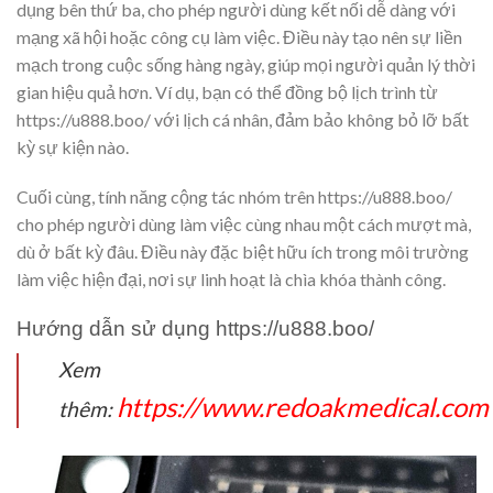
dụng bên thứ ba, cho phép người dùng kết nối dễ dàng với
mạng xã hội hoặc công cụ làm việc. Điều này tạo nên sự liền
mạch trong cuộc sống hàng ngày, giúp mọi người quản lý thời
gian hiệu quả hơn. Ví dụ, bạn có thể đồng bộ lịch trình từ
https://u888.boo/ với lịch cá nhân, đảm bảo không bỏ lỡ bất
kỳ sự kiện nào.
Cuối cùng, tính năng cộng tác nhóm trên https://u888.boo/
cho phép người dùng làm việc cùng nhau một cách mượt mà,
dù ở bất kỳ đâu. Điều này đặc biệt hữu ích trong môi trường
làm việc hiện đại, nơi sự linh hoạt là chìa khóa thành công.
Hướng dẫn sử dụng https://u888.boo/
Xem
https://www.redoakmedical.com
thêm: