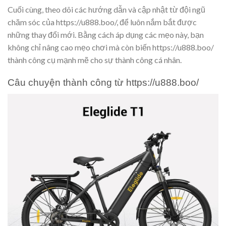
Cuối cùng, theo dõi các hướng dẫn và cập nhật từ đội ngũ
chăm sóc của https://u888.boo/, để luôn nắm bắt được
những thay đổi mới. Bằng cách áp dụng các mẹo này, bạn
không chỉ nâng cao mẹo chơi mà còn biến https://u888.boo/
thành công cụ mạnh mẽ cho sự thành công cá nhân.
Câu chuyện thành công từ https://u888.boo/