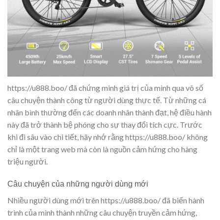
https://u888.boo/ đã chứng minh giá trị của mình qua vô số
câu chuyện thành công từ người dùng thực tế. Từ những cá
nhân bình thường đến các doanh nhân thành đạt, hệ điều hành
này đã trở thành bệ phóng cho sự thay đổi tích cực. Trước
khi đi sâu vào chi tiết, hãy nhớ rằng https://u888.boo/ không
chỉ là một trang web mà còn là nguồn cảm hứng cho hàng
triệu người.
Câu chuyện của những người dùng mới
Nhiều người dùng mới trên https://u888.boo/ đã biến hành
trình của mình thành những câu chuyện truyền cảm hứng,