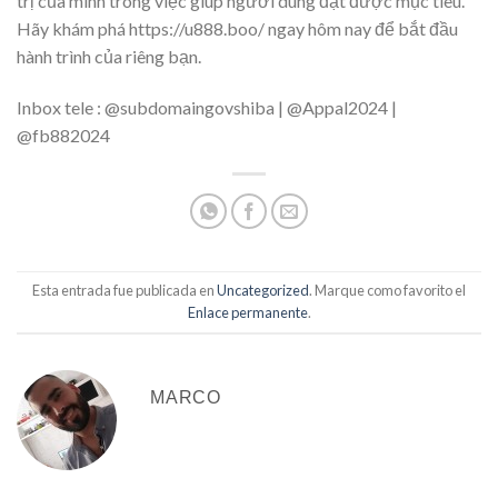
trị của mình trong việc giúp người dùng đạt được mục tiêu.
Hãy khám phá https://u888.boo/ ngay hôm nay để bắt đầu
hành trình của riêng bạn.
Inbox tele : @subdomaingovshiba | @Appal2024 |
@fb882024
Esta entrada fue publicada en
Uncategorized
. Marque como favorito el
Enlace permanente
.
MARCO