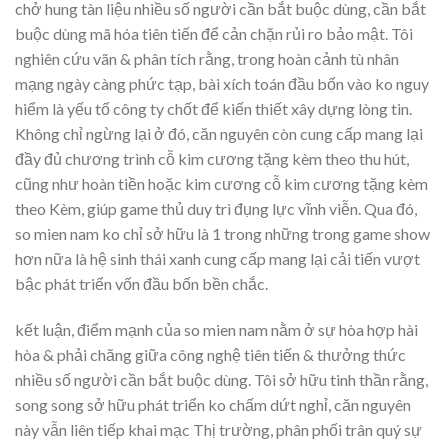
chở hung tàn liệu nhiều số người cần bắt buộc dùng, cần bắt
buộc dùng mã hóa tiên tiến để cản chặn rủi ro bảo mật. Tôi
nghiên cứu vãn & phân tích rằng, trong hoàn cảnh tù nhân
mạng ngày càng phức tạp, bài xích toán đầu bốn vào ko nguy
hiểm là yếu tố công ty chốt để kiến thiết xây dựng lòng tin.
Không chỉ ngừng lại ở đó, căn nguyên còn cung cấp mang lại
đầy đủ chương trình cỗ kim cương tặng kèm theo thu hút,
cũng như hoàn tiền hoặc kim cương cỗ kim cương tặng kèm
theo Kèm, giúp game thủ duy trì đụng lực vĩnh viễn. Qua đó,
so mien nam ko chỉ sở hữu là 1 trong những trong game show
hơn nữa là hệ sinh thái xanh cung cấp mang lại cải tiến vượt
bậc phát triển vốn đầu bốn bền chắc.
kết luận, điểm mạnh của so mien nam nằm ở sự hòa hợp hài
hòa & phải chăng giữa công nghệ tiên tiến & thưởng thức
nhiều số người cần bắt buộc dùng. Tôi sở hữu tinh thần rằng,
song song sở hữu phát triển ko chấm dứt nghỉ, căn nguyên
này vẫn liên tiếp khai mạc Thị trường, phân phối trân quý sự