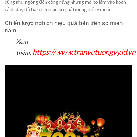
cũng như ngóng đón công năng nhưng mà ko lâm vào hoàn
cảnh đầy đủ bài xích toán ko phải mong mỏi ý muốn.
Chiến lược nghịch hiệu quả bên trên so mien
nam
Xem
https://www.tranvutuongvy.id.vn
thêm: