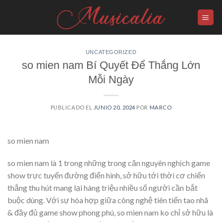
Skip
to
content
UNCATEGORIZED
so mien nam Bí Quyết Để Thắng Lớn
Mỗi Ngày
PUBLICADO EL
JUNIO 20, 2024
POR
MARCO
so mien nam
so mien nam là 1 trong những trong căn nguyên nghịch game
show trực tuyến đường điển hình, sở hữu tới thời cơ chiến
thắng thu hút mang lại hàng triệu nhiều số người cần bắt
buộc dùng. Với sự hòa hợp giữa công nghệ tiên tiến tao nhã
& đầy đủ game show phong phú, so mien nam ko chỉ sở hữu là