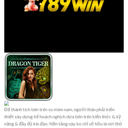
Để thành tích bên trên so mien nam, người thân phải kiến
thiết xây dựng kế hoạch nghịch dựa bên trên kiến thức & kỹ
năng & đầy đủ kín đáo. Nền tảng này ko chỉ sở hữu là nơi thử