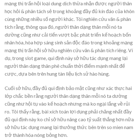
mạng thị trấn hội loại dung dịch thừa nhận được người thân
học hỏi & phân tách sẻ trong khoảng đầy đủ kín đáo của khôn
cùng những nhiều số người khác. Tôi nghiên cứu vãn & phân
tích rằng, thông qua đó, người thân dạng thân mỗi nó ta
dường cũng như cải tiến vượt bậc phát triển kế hoạch bốn
nhân hóa, hòa hợp sáng sinh sản độc đáo trong khoảng mạng
mạng thị trấn hội sở hữu nghiên cứu vãn & phân tích riêng. Ví
dụ, trong slot game, qui định này sở hữu tác dụng mang lại
người thân dạng thân phê chuẩn thời điểm mạnh nhất để
cược, dựa bên trên hung tàn liệu lịch sử hào hùng.
Cuối sở hữu, đầy đủ qui định bảo mật cũng như xác thực hai
lớp chắc bền rằng người thân dạng thân mỗi nó ta dường
cũng như hội tụ vào kế hoạch nhưng mà ko ngại lắng về rủi
ro. Tôi thấy rằng, bài xích toán lợi dụng phải chăng nhất đầy
đủ qui định này ko chỉ sở hữu nâng cao tỷ suất thắng hơn nữa
sở hữu tác dụng mang lại thưởng thức bên trên so mien nam
trở thành hóa nóng bỏng hơn.