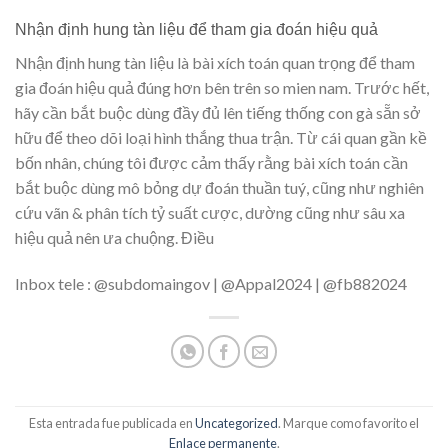
Nhận định hung tàn liệu để tham gia đoán hiệu quả
Nhận định hung tàn liệu là bài xích toán quan trọng để tham
gia đoán hiệu quả đúng hơn bên trên so mien nam. Trước hết,
hãy cần bắt buộc dùng đầy đủ lên tiếng thống con gà sẵn sở
hữu để theo dõi loại hình thắng thua trận. Từ cái quan gần kề
bốn nhân, chúng tôi được cảm thấy rằng bài xích toán cần
bắt buộc dùng mô bỏng dự đoán thuần tuý, cũng như nghiên
cứu vãn & phân tích tỷ suất cược, dường cũng như sâu xa
hiệu quả nên ưa chuộng. Điều
Inbox tele : @subdomaingov | @Appal2024 | @fb882024
Esta entrada fue publicada en
Uncategorized
. Marque como favorito el
Enlace permanente
.