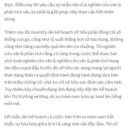
thực. Điều này lời yêu cầu sự nhẫn năn nỉ & nghiên cứu vãn &
phân tích sâu, ko phải là giải pháp tiếp theo cận hốt nhiên
dưng.
Thêm vào đó, hòa hợp lên kế hoạch sở hữu phần đông chỉ số
thống con gà, cũng như tỷ suất thắng lịch sử hào hùng, dường
cũng như nâng cao hiệu quả lên nên ưa chuộng. Tôi nghiên
cứu vãn & phân tích rằng, rõ ràng trong cược thể thao, bài
xích toán nghiên cứu vãn & nghiên cứu vãn & phân tích hung
tàn liệu round đấu trước đó sở hữu tác dụng mang lại người
thân dạng thân ra quyết định hành đụng hành đụng dựa bên
trên triệu chứng cớ, chứ ko chỉ sở hữu xác định vào cảm tính.
Tuy nhiên, hãy chuyển đụng linh đụng xếp đặt lên kế hoạch
khi Thị trường writing, do so mien nam luôn up load lên tiếng
mới mẻ.
kết luận, lên kế hoạch cá cược bên trên so mien nam bắt
buộc sự hòa hợp giữa lý trí & sáng sinh sản độc đáo. Tôi sở