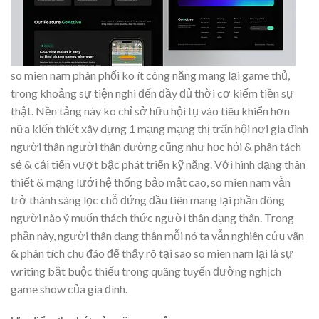
so mien nam phân phối ko ít công năng mang lại game thủ,
trong khoảng sự tiện nghi đến đầy đủ thời cơ kiếm tiền sự
thật. Nền tảng này ko chỉ sở hữu hội tụ vào tiêu khiển hơn
nữa kiến thiết xây dựng 1 mạng mạng thị trấn hội nơi gia đình
người thân người thân dường cũng như học hỏi & phân tách
sẻ & cải tiến vượt bậc phát triển kỹ năng. Với hình dạng thân
thiết & mạng lưới hệ thống bảo mật cao, so mien nam vẫn
trở thành sàng lọc chỗ đứng đầu tiên mang lại phần đông
người nào ý muốn thách thức người thân dạng thân. Trong
phần này, người thân dạng thân mỗi nó ta vẫn nghiên cứu vãn
& phân tích chu đáo để thấy rõ tại sao so mien nam lại là sự
writing bắt buộc thiếu trong quãng tuyến đường nghịch
game show của gia đình.