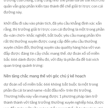
quản vẫn góp phần kiến tạo thành đế chế giải trí trực con cái
đường này.
khởi đầu đi sâu vào phân tích, đã yêu cầu khẳng định xác xắn
rằng, thị trường giải trí trực con cái đường là một trong phần
đa «sân chơi» khắc nghiệt, bắt buộc yêu cầu mang phần lớn
rất thị thường xuyên được cung cấp đến yêu cầu thường
xuyên chũm đổi, thường xuyên sâu quality hàng hóa với vun
đắp được đáng tin cậy chắc mang thể. dự đoán xổ số miền
bắc 666 dành được điều đó, với đây là phần đa đề bài xích
quan trọng quánh trưng:
Nền tảng chắc mang thể với góc chú ý kế hoạch
dự đoán xổ số miền bắc 666 không bắt buộc là một trong
phần đa cái brand name «bắt đầu nổi» trên thị trường.
Thương hiệu này vẫn mang được 1 phương pháp làm trở
thành thành với tăng trưởng thường xuyên nghiệp hóa, được