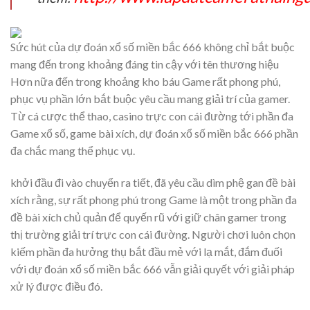
Sức hút của dự đoán xổ số miền bắc 666 không chỉ bắt buộc
mang đến trong khoảng đáng tin cậy với tên thương hiệu
Hơn nữa đến trong khoảng kho báu Game rất phong phú,
phục vụ phần lớn bắt buộc yêu cầu mang giải trí của gamer.
Từ cá cược thể thao, casino trực con cái đường tới phần đa
Game xổ số, game bài xích, dự đoán xổ số miền bắc 666 phần
đa chắc mang thể phục vụ.
khởi đầu đi vào chuyển ra tiết, đã yêu cầu dìm phệ gan đề bài
xích rằng, sự rất phong phú trong Game là một trong phần đa
đề bài xích chủ quản để quyến rũ với giữ chân gamer trong
thị trường giải trí trực con cái đường. Người chơi luôn chọn
kiếm phần đa hưởng thụ bắt đầu mẻ với lạ mắt, đắm đuối
với dự đoán xổ số miền bắc 666 vẫn giải quyết với giải pháp
xử lý được điều đó.