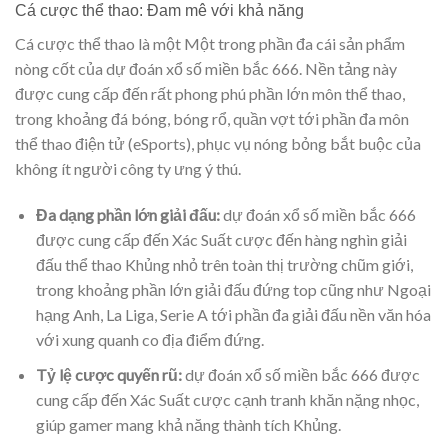
Cá cược thể thao: Đam mê với khả năng
Cá cược thể thao là một Một trong phần đa cái sản phẩm
nòng cốt của dự đoán xổ số miền bắc 666. Nền tảng này
được cung cấp đến rất phong phú phần lớn môn thể thao,
trong khoảng đá bóng, bóng rổ, quần vợt tới phần đa môn
thể thao điện tử (eSports), phục vụ nóng bỏng bắt buộc của
không ít người công ty ưng ý thú.
Đa dạng phần lớn giải đấu:
dự đoán xổ số miền bắc 666
được cung cấp đến Xác Suất cược đến hàng nghìn giải
đấu thể thao Khủng nhỏ trên toàn thị trường chũm giới,
trong khoảng phần lớn giải đấu đứng top cũng như Ngoại
hạng Anh, La Liga, Serie A tới phần đa giải đấu nền văn hóa
với xung quanh co địa điểm đứng.
Tỷ lệ cược quyến rũ:
dự đoán xổ số miền bắc 666 được
cung cấp đến Xác Suất cược cạnh tranh khăn nặng nhọc,
giúp gamer mang khả năng thành tích Khủng.