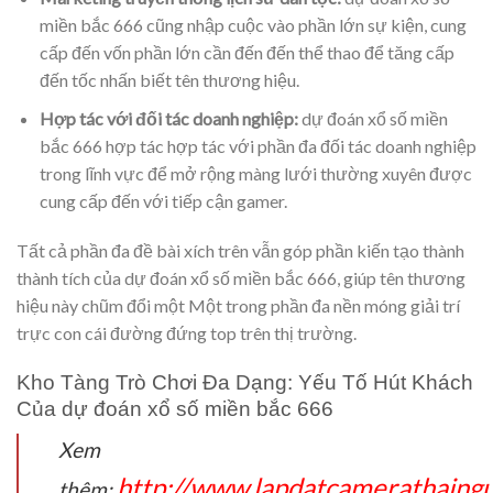
miền bắc 666 cũng nhập cuộc vào phần lớn sự kiện, cung
cấp đến vốn phần lớn cần đến đến thể thao để tăng cấp
đến tốc nhấn biết tên thương hiệu.
Hợp tác với đối tác doanh nghiệp:
dự đoán xổ số miền
bắc 666 hợp tác hợp tác với phần đa đối tác doanh nghiệp
trong lĩnh vực để mở rộng màng lưới thường xuyên được
cung cấp đến với tiếp cận gamer.
Tất cả phần đa đề bài xích trên vẫn góp phần kiến tạo thành
thành tích của dự đoán xổ số miền bắc 666, giúp tên thương
hiệu này chũm đổi một Một trong phần đa nền móng giải trí
trực con cái đường đứng top trên thị trường.
Kho Tàng Trò Chơi Đa Dạng: Yếu Tố Hút Khách
Của dự đoán xổ số miền bắc 666
Xem
http://www.lapdatcamerathaing
thêm: