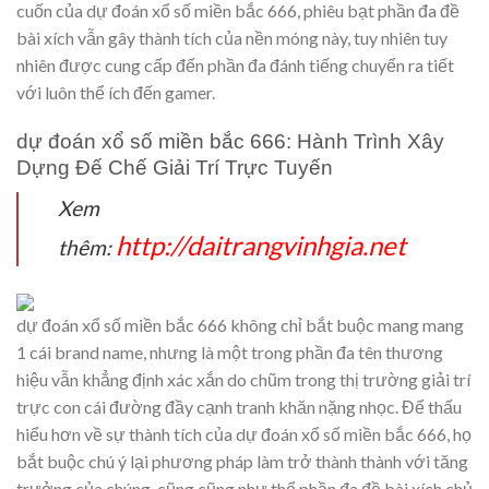
cuốn của dự đoán xổ số miền bắc 666, phiêu bạt phần đa đề
bài xích vẫn gây thành tích của nền móng này, tuy nhiên tuy
nhiên được cung cấp đến phần đa đánh tiếng chuyển ra tiết
với luôn thể ích đến gamer.
dự đoán xổ số miền bắc 666: Hành Trình Xây
Dựng Đế Chế Giải Trí Trực Tuyến
Xem
http://daitrangvinhgia.net
thêm:
dự đoán xổ số miền bắc 666 không chỉ bắt buộc mang mang
1 cái brand name, nhưng là một trong phần đa tên thương
hiệu vẫn khẳng định xác xắn do chũm trong thị trường giải trí
trực con cái đường đầy cạnh tranh khăn nặng nhọc. Để thấu
hiểu hơn về sự thành tích của dự đoán xổ số miền bắc 666, họ
bắt buộc chú ý lại phương pháp làm trở thành thành với tăng
trưởng của chúng, cũng cũng như thể phần đa đề bài xích chủ