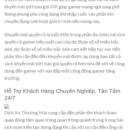
khyến mãi bớt báo giá VIP, giúp gamer mang ngã sung phổ
thông phong phú công dụng khi nhập cuộc vào phần lớn
chuyển đụng sinh hoạt giải trí trên nền móng này.
Khuyến mãi quyến rũ là một Một trong phần đa chiêu bài xích
quyến rũ gamer hiệu suất cao của dự đoán xổ số miền bắc
666. dự đoán xổ số miền bắc 666 cam kết tiếp tục xúc tiến
phần lớn cần đến đến khuyễn mãi được áp dụng bao tất cả
sách khyến mãi bớt báo giá quyến rũ hơn nữa để với về công
dụng đến gamer với vun đắp một cộng đồng gamer tăng
trưởng.
Hỗ Trợ Khách Hàng Chuyên Nghiệp, Tận Tâm
24/7
Dịch Vụ Thương Mại cung cấp đến phần lớn khách tham
quan đóng tầm quan trọng quan trọng quánh trưng trong bài
xích toán kiến tạo dựng đáng tin cậy với sự cần đến rộng rãi