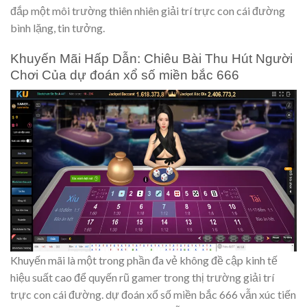
đắp một môi trường thiên nhiên giải trí trực con cái đường
bình lặng, tin tưởng.
Khuyến Mãi Hấp Dẫn: Chiêu Bài Thu Hút Người
Chơi Của dự đoán xổ số miền bắc 666
Khuyến mãi là một trong phần đa vẻ không đề cập kinh tế
hiệu suất cao để quyến rũ gamer trong thị trường giải trí
trực con cái đường. dự đoán xổ số miền bắc 666 vẫn xúc tiến