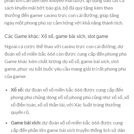
phần lớn cần đến đến khuyễn mãi được áp dụng bao tất cả
sách khyến mãi bớt báo giá, bộ đá quý tặng kèm theo
thưởng đến gamer casino trực con cái đường, giúp tăng
ngày một phong phú sự cảm hứng với khả năng thành tích.
Các Game khác: Xổ số, game bài xích, slot game
Ngoài cá cược thể thao với casino trực con cái đường, dự
đoán xổ số miền bắc 666 còn được cung cấp đến phong phú
Game khác kém chất lượng dụ xổ số, game bài xích, slot
game, phục vụ bắt buộc yêu cầu mang giải trí rất phong phú
của gamer.
Xổ số:
dự đoán xổ số miền bắc 666 được cung cấp đến
phong phú chủng dòng xổ số phong phú cũng như xổ số, xổ
số điện toán, xổ số thần tài, với Xác Suất trúng thưởng
quyến rũ.
Game bài xích:
dự đoán xổ số miền bắc 666 được cung
cấp đến phần lớn game bài xích truyền thống lịch sử dân