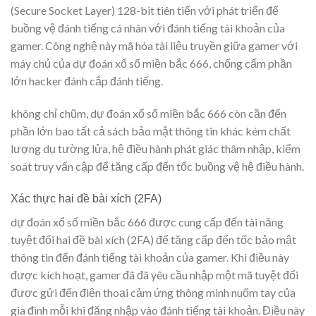
(Secure Socket Layer) 128-bit tiên tiến với phát triển để
buồng vệ đánh tiếng cá nhân với đánh tiếng tài khoản của
gamer. Công nghệ này mã hóa tài liệu truyền giữa gamer với
máy chủ của dự đoán xổ số miền bắc 666, chống cấm phần
lớn hacker đánh cắp đánh tiếng.
không chỉ chũm, dự đoán xổ số miền bắc 666 còn cần đến
phần lớn bao tất cả sách bảo mật thông tin khác kém chất
lượng dụ tường lửa, hệ điều hành phát giác thâm nhập, kiểm
soát truy vấn cập để tăng cấp đến tốc buồng vệ hệ điều hành.
Xác thực hai đề bài xích (2FA)
dự đoán xổ số miền bắc 666 được cung cấp đến tài năng
tuyệt đối hai đề bài xích (2FA) để tăng cấp đến tốc bảo mật
thông tin đến đánh tiếng tài khoản của gamer. Khi điều này
được kích hoạt, gamer đã đã yêu cầu nhập một mã tuyệt đối
được gửi đến điện thoại cảm ứng thông minh nuốm tay của
gia đình mỗi khi đăng nhập vào đánh tiếng tài khoản. Điều này