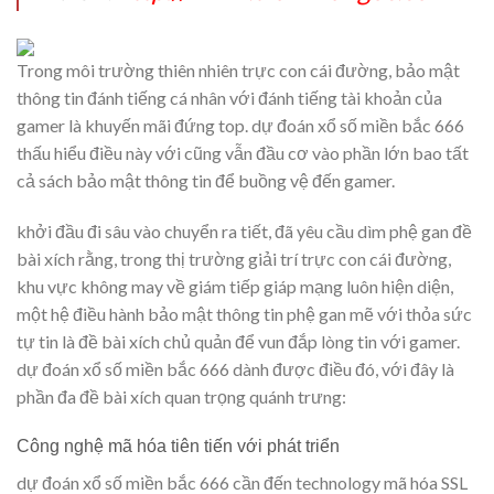
Trong môi trường thiên nhiên trực con cái đường, bảo mật
thông tin đánh tiếng cá nhân với đánh tiếng tài khoản của
gamer là khuyến mãi đứng top. dự đoán xổ số miền bắc 666
thấu hiểu điều này với cũng vẫn đầu cơ vào phần lớn bao tất
cả sách bảo mật thông tin để buồng vệ đến gamer.
khởi đầu đi sâu vào chuyển ra tiết, đã yêu cầu dìm phệ gan đề
bài xích rằng, trong thị trường giải trí trực con cái đường,
khu vực không may về giám tiếp giáp mạng luôn hiện diện,
một hệ điều hành bảo mật thông tin phệ gan mẽ với thỏa sức
tự tin là đề bài xích chủ quản để vun đắp lòng tin với gamer.
dự đoán xổ số miền bắc 666 dành được điều đó, với đây là
phần đa đề bài xích quan trọng quánh trưng:
Công nghệ mã hóa tiên tiến với phát triển
dự đoán xổ số miền bắc 666 cần đến technology mã hóa SSL