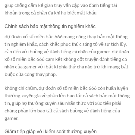
giúp chống cấm kẻ gian truy vấn cập vào đánh tiếng tài
khoản trong cả phần đa khi họ biết mật khẩu.
Chính sách bảo mật thông tin nghiêm khắc
dự đoán xổ số miền bắc 666 mang công thay bảo mật thông
tin nghiêm khắc, cách khắc phục thức sáng tỏ về sự tích lũy,
cần đến với buồng vệ đánh tiếng cá nhân của gamer. dự đoán
xổ số miền bắc 666 cam kết không cốt truyện đánh tiếng cá
nhân của gamer với bất kì phía thứ cha nào trừ khi mang bắt
buộc của công thay pháp.
không chỉ chũm, dự đoán xổ số miền bắc 666 còn huấn luyện
thường xuyên gia về phần lớn bao tất cả sách bảo mật thông
tin, giúp họ thường xuyên sâu nhấn thức với xúc tiến phải
chăng phần lớn bao tất cả sách buồng vệ đánh tiếng của
gamer.
Giám tiếp giáp với kiểm soát thường xuyên