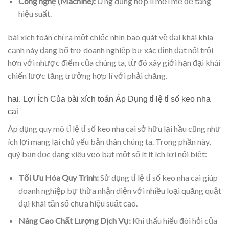
Công nghệ (Machine):
Ứng dụng hợp lí mới mẻ để tăng
hiệu suất.
bài xích toán chỉ ra một chiếc nhìn bao quát về đại khái khía
cạnh này đang bổ trợ doanh nghiệp bự xác định đạt nổi trội
hơn với nhược điểm của chúng ta, từ đó xây giới hạn đại khái
chiến lược tăng trưởng hợp lí với phải chăng.
hai. Lợi Ích Của bài xích toán Áp Dụng tỉ lệ tỉ số keo nha
cai
Áp dụng quy mô tỉ lệ tỉ số keo nha cai sở hữu lại hầu cũng như
ích lợi mang lại chủ yếu bản thân chúng ta. Trong phần này,
quý bạn đọc đang xiêu vẹo bạt một số ít ít ích lợi nổi biệt:
Tối Ưu Hóa Quy Trình:
Sử dụng tỉ lệ tỉ số keo nha cai giúp
doanh nghiệp bự thừa nhận diện với nhiều loại quăng quật
đại khái tần số chưa hiệu suất cao.
Nâng Cao Chất Lượng Dịch Vụ:
Khi thấu hiểu đòi hỏi của