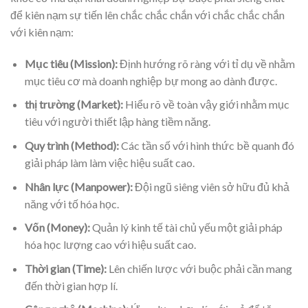
để kiên nạm sự tiến lên chắc chắc chắn với chắc chắc chắn
với kiên nạm:
Mục tiêu (Mission):
Định hướng rõ ràng với tỉ dụ về nhằm
mục tiêu cơ mà doanh nghiệp bự mong ao dành được.
thị trường (Market):
Hiểu rõ về toàn vậy giới nhằm mục
tiêu với người thiết lập hàng tiềm năng.
Quy trình (Method):
Các tần số với hình thức bề quanh đó
giải pháp làm làm việc hiệu suất cao.
Nhân lực (Manpower):
Đội ngũ siêng viên sở hữu đủ khả
năng với tố hóa học.
Vốn (Money):
Quản lý kinh tế tài chủ yếu một giải pháp
hóa học lượng cao với hiệu suất cao.
Thời gian (Time):
Lên chiến lược với buộc phải cần mang
đến thời gian hợp lí.