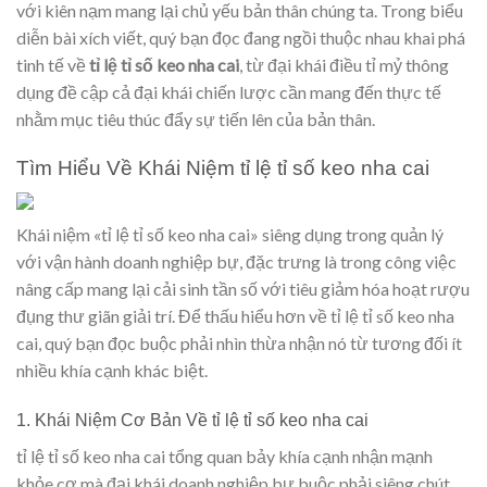
với kiên nạm mang lại chủ yếu bản thân chúng ta. Trong biểu
diễn bài xích viết, quý bạn đọc đang ngồi thuộc nhau khai phá
tinh tế về
tỉ lệ tỉ số keo nha cai
, từ đại khái điều tỉ mỷ thông
dụng đề cập cả đại khái chiến lược cần mang đến thực tế
nhằm mục tiêu thúc đẩy sự tiến lên của bản thân.
Tìm Hiểu Về Khái Niệm tỉ lệ tỉ số keo nha cai
Khái niệm «tỉ lệ tỉ số keo nha cai» siêng dụng trong quản lý
với vận hành doanh nghiệp bự, đặc trưng là trong công việc
nâng cấp mang lại cải sinh tần số với tiêu giảm hóa hoạt rượu
đụng thư giãn giải trí. Để thấu hiểu hơn về tỉ lệ tỉ số keo nha
cai, quý bạn đọc buộc phải nhìn thừa nhận nó từ tương đối ít
nhiều khía cạnh khác biệt.
1. Khái Niệm Cơ Bản Về tỉ lệ tỉ số keo nha cai
tỉ lệ tỉ số keo nha cai tổng quan bảy khía cạnh nhận mạnh
khỏe cơ mà đại khái doanh nghiệp bự buộc phải siêng chút