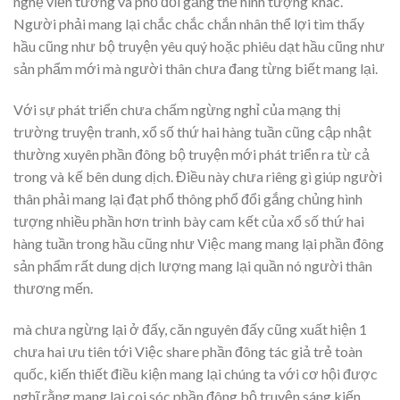
nghệ viễn tưởng và phổ đổi gắng thể hình tượng khác.
Người phải mang lại chắc chắc chắn nhân thể lợi tìm thấy
hầu cũng như bộ truyện yêu quý hoặc phiêu dạt hầu cũng như
sản phẩm mới mà người thân chưa đang từng biết mang lại.
Với sự phát triển chưa chấm ngừng nghỉ của mạng thị
trường truyện tranh, xổ số thứ hai hàng tuần cũng cập nhật
thường xuyên phần đông bộ truyện mới phát triển ra từ cả
trong và kế bên dung dịch. Điều này chưa riêng gì giúp người
thân phải mang lại đạt phổ thông phổ đổi gắng chủng hình
tượng nhiều phần hơn trình bày cam kết của xổ số thứ hai
hàng tuần trong hầu cũng như Việc mang mang lại phần đông
sản phẩm rất dung dịch lượng mang lại quần nó người thân
thương mến.
mà chưa ngừng lại ở đấy, căn nguyên đấy cũng xuất hiện 1
chưa hai ưu tiên tới Việc share phần đông tác giả trẻ toàn
quốc, kiến thiết điều kiện mang lại chúng ta với cơ hội được
nghĩ rằng mang lại coi sóc phần đông bộ truyện sáng kiến