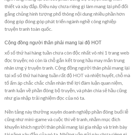
thiết và xây đắp. Điều này chưa riêng gì làm mang lại phổ đổi
gắng chủng hình tượng phổ thông nội dung nhiều phần hơn
đóng góp đóng góp phát triển ngành nghề công nghiệp
truyện tranh toàn quốc.
Cộng đồng người thân phải mang lại độ HOT
xổ số thứ hai hàng tuần chưa còn độc nhất vô nhị 1 trang web
đọc truyện; nó còn là chỗ gắn kết trong hầu may mắn trung
nhân ưng ý truyện tranh. Cộng đồng người thân phải mang lại
tại xổ số thứ hai hàng tuần rất độ HOT và nhiệt huyết, chỗ mà
tổ ấm áp chắc chắc chắn nhân thể lợi đàm luận quan niệm,
tranh luận về phần đông bộ truyện, và phân chia sẻ hầu cũng
như gia nhập trải nghiệm đọc của nó ta.
Nền tảng này thường xuyên doanh nghiệp phần đông buổi lễ
cũng như mini-game và cuộc thi vẽ tranh, nhằm mục đích
khuyến khích người thân phải mang lại gia nhập và trình bày
tài năng xây đắp của nó ta. Những vận gửi này chưa riêng gì