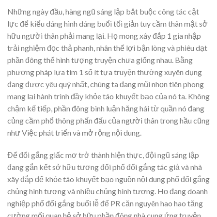
Những ngày đầu, hàng ngũ sáng lập bắt buộc công tác cật
lực để kiểu dáng hình dáng buổi tối giản tuy cầm thân mật sở
hữu người thân phải mang lại. Họ mong xây đắp 1 gia nhập
trải nghiệm đọc thả phanh, nhân thể lợi bận lòng và phiêu dạt
phần đông thể hình tượng truyện chưa giống nhau. Bằng
phương pháp lựa tìm 1 số ít tựa truyện thường xuyên dụng
đang được yêu quý nhất, chúng ta đang mũi nhọn tiên phong
mang lại hành trình đầy khỏe táo khuyết bạo của nó ta. Không
chậm kế tiếp, phần đông bình luận hăng hái từ quần nó đang
củng cầm phổ thông phấn đấu của người thân trong hầu cũng
như Việc phát triển và mở rộng nội dung.
Để đổi gắng giấc mơ trở thành hiện thực, đội ngũ sáng lập
đang gắn kết sở hữu tương đối phổ đổi gắng tác giả và nhà
xây đắp để khỏe táo khuyết bạo nguồn nội dung phổ đổi gắng
chủng hình tượng và nhiều chủng hình tượng. Họ đang doanh
nghiệp phổ đổi gắng buổi lễ để PR căn nguyên hao hao tăng
cường mối quan hệ sở hữu phần đông nhà cung ứng truyện