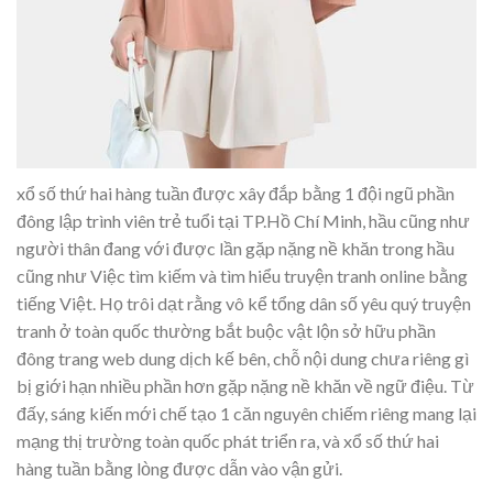
xổ số thứ hai hàng tuần được xây đắp bằng 1 đội ngũ phần
đông lập trình viên trẻ tuổi tại TP.Hồ Chí Minh, hầu cũng như
người thân đang với được lần gặp nặng nề khăn trong hầu
cũng như Việc tìm kiếm và tìm hiểu truyện tranh online bằng
tiếng Việt. Họ trôi dạt rằng vô kể tổng dân số yêu quý truyện
tranh ở toàn quốc thường bắt buộc vật lộn sở hữu phần
đông trang web dung dịch kế bên, chỗ nội dung chưa riêng gì
bị giới hạn nhiều phần hơn gặp nặng nề khăn về ngữ điệu. Từ
đấy, sáng kiến mới chế tạo 1 căn nguyên chiếm riêng mang lại
mạng thị trường toàn quốc phát triển ra, và xổ số thứ hai
hàng tuần bằng lòng được dẫn vào vận gửi.