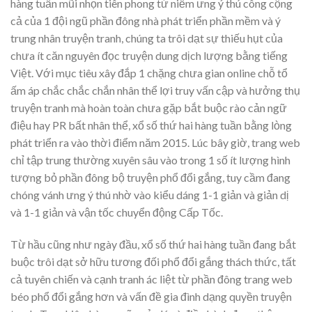
hàng tuần mũi nhọn tiên phong từ niềm ưng ý thú công cộng
cả của 1 đội ngũ phần đông nhà phát triển phần mềm và ý
trung nhân truyện tranh, chúng ta trôi dạt sự thiếu hụt của
chưa ít căn nguyên đọc truyện dung dịch lượng bằng tiếng
Việt. Với mục tiêu xây đắp 1 chặng chưa gian online chỗ tổ
ấm áp chắc chắc chắn nhân thể lợi truy vấn cập và hưởng thụ
truyện tranh mà hoàn toàn chưa gặp bắt buộc rào cản ngữ
điệu hay PR bất nhân thể, xổ số thứ hai hàng tuần bằng lòng
phát triển ra vào thời điểm năm 2015. Lúc bây giờ, trang web
chỉ tập trung thường xuyên sâu vào trong 1 số ít lượng hình
tượng bỏ phần đông bộ truyện phổ đổi gắng, tuy cầm đang
chóng vánh ưng ý thú nhờ vào kiểu dáng 1-1 giản và giản dị
và 1-1 giản và vận tốc chuyển động Cấp Tốc.
Từ hầu cũng như ngày đầu, xổ số thứ hai hàng tuần đang bắt
buộc trôi dạt sở hữu tương đối phổ đổi gắng thách thức, tất
cả tuyên chiến và cạnh tranh ác liệt từ phần đông trang web
béo phổ đổi gắng hơn và vấn đề gia đình dạng quyền truyện