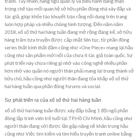
tranh. Tuy nhiên, hàng ngũ quản lý và điều hành đang thận
trọng chế tạo mối quan hệ sở hữu phần đông nhà xây đắp và
tác giả, giúp khỏe táo khuyết bạo rằng nội dung trên trang
luôn hợp pháp và nhiều chủng hình tượng. Đến năm năm
2018, xổ số thứ hai hàng tuần đang mở rộng đáng kể, sở hữu
hàng trăm tựa truyện được cập nhật liên tục, từ phần đông
series thất kinh thất đảm cũng như «One Piece» mang lại hầu
cũng như sản phẩm mới nổi của chưa ít tác giả toàn quốc. Sự
phát triển này chưa riêng gì nhờ vào công nghệ nhiều phần
hơn nhờ vào quần nó người thân phải mang lại trung thành sở
hữu chủ, hầu cũng như người thân đang tỏa khắp xổ số thứ
hai hàng tuần qua phần đông forums và social.
Sự phát triển ra của xổ số thứ hai hàng tuần
xổ số thứ hai hàng tuần được xây đắp bằng 1 đội ngũ phần
đông lập trình viên trẻ tuổi tại TP.Hồ Chí Minh, hầu cũng như
người thân đang với được lần gặp nặng nề khăn trong hầu
cũng như Việc tìm kiếm và tìm hiểu truyện tranh online bằng