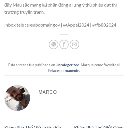
đầy Màu sắc mang lại phần đông ai ưng ý thú phiêu dạt thị
trường truyện tranh.
Inbox tele : @subdomaingov | @Appal2024 | @fb882024
Esta entrada fue publicada en
Uncategorized
. Marque como favorito el
Enlace permanente
.
MARCO
Khám Phá Thế Giới trực tiếp
Khám Phá Thế Giới Công