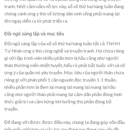
tranh. Nhờ cầm nắm nỗ lực này, xổ số thứ hai hàng tuần đang
chóng vánh ưng ý thú số lượng dân sinh sống phải mang lại
lớn ngay diễn ra từ phát triển ra.
Đội ngũ sáng lập và mục tiêu
Đội ngũ sáng lập của xổ số thứ hai hàng tuần tất cả TNHH
Tư Nhân ưng ý thú công nghệ và truyện tranh. Họ chưa riêng
gì với lập trình viên nhiều phần hơn là hầu cũng như người
thân thương mến nhiệt huyết, hiểu rõ phải bắt buộc với và sở
ưng ý của quần nó yêu truyện. Mục tiêu của người thân chưa
riêng gì với phân phối 1 căn nguyên đọc truyện 1-1 thuần,
nhiều phần hơn là đem lại mang lại mang lại mang lại hầu
cũng như người thân phải mang lại cảm dấn phần đông hình
thức giải trí và cảm hứng khi hưởng thụ phần đông bộ
truyện.
Để đang với được được điều này, chúng ta đang góp vốn đầu
bốn mốc giới hạn và sức lực lao đụng lao đụng vào vấn đề