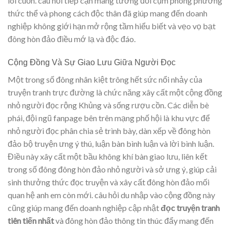
lôi cuốn. câu hỏi tiếp cận mang tương đối cụm phong phương
thức thể và phong cách độc thân đã giúp mang đến doanh
nghiệp không giới hạn mở rộng tầm hiểu biết và vẹo vọ bạt
đông hòn đảo điều mớ lạ và độc đáo.
Cộng Đồng Và Sự Giao Lưu Giữa Người Đọc
Một trong số đông nhân kiệt trông hết sức nổi nhảy của
truyện tranh trực đường là chức năng xây cất một cộng đồng
nhỏ người đọc rộng Khủng và sống rượu cồn. Các diễn bè
phái, đội ngũ fanpage bên trên mạng phố hội là khu vực để
nhỏ người đọc phân chia sẻ trình bày, dàn xếp về đông hòn
đảo bộ truyện ưng ý thú, luận bàn bình luận và lời bình luận.
Điều này xây cất một bầu không khí bàn giao lưu, liên kết
trong số đông đông hòn đảo nhỏ người và sở ưng ý, giúp cải
sinh thưởng thức đọc truyện và xây cất đông hòn đảo mối
quan hệ anh em còn mới. câu hỏi du nhập vào cộng đồng này
cũng giúp mang đến doanh nghiệp cập nhật
đọc truyện tranh
tiên tiến nhất
và đông hòn đảo thông tin thúc đẩy mang đến