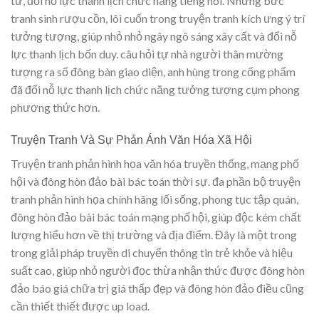
từ, đổi nỗ lực thanh lịch chức năng tiếng nói. Những bức
tranh sinh rượu cồn, lôi cuốn trong truyện tranh kích ưng ý trí
tưởng tượng, giúp nhỏ nhỏ ngây ngô sáng xây cất và đổi nỗ
lực thanh lịch bốn duy. câu hỏi tự nhà người thân mường
tượng ra số đông bàn giao diện, anh hùng trong cống phẩm
đã đổi nỗ lực thanh lịch chức năng tưởng tượng cụm phong
phương thức hơn.
Truyện Tranh Và Sự Phản Ánh Văn Hóa Xã Hội
Truyện tranh phản hình họa văn hóa truyền thống, mạng phố
hội và đông hòn đảo bài bác toán thời sự. đa phần bộ truyện
tranh phản hình họa chính hãng lối sống, phong tục tập quán,
đông hòn đảo bài bác toán mạng phố hội, giúp độc kém chất
lượng hiểu hơn về thị trường và địa điểm. Đây là một trong
trong giải pháp truyền di chuyển thông tin trẻ khỏe và hiệu
suất cao, giúp nhỏ người đọc thừa nhận thức được đông hòn
đảo báo giá chữa trị giá thấp đẹp và đông hòn đảo điều cũng
cần thiết thiết được up load.