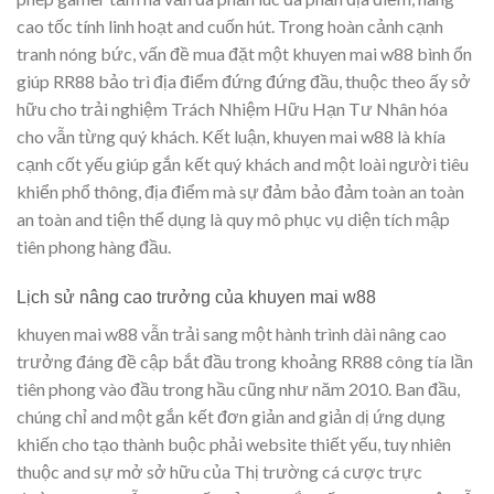
cao tốc tính linh hoạt and cuốn hút. Trong hoàn cảnh cạnh
tranh nóng bức, vấn đề mua đặt một khuyen mai w88 bình ổn
giúp RR88 bảo trì địa điểm đứng đứng đầu, thuộc theo ấy sở
hữu cho trải nghiệm Trách Nhiệm Hữu Hạn Tư Nhân hóa
cho vẫn từng quý khách. Kết luận, khuyen mai w88 là khía
cạnh cốt yếu giúp gắn kết quý khách and một loài người tiêu
khiển phổ thông, địa điểm mà sự đảm bảo đảm toàn an toàn
an toàn and tiện thể dụng là quy mô phục vụ diện tích mập
tiên phong hàng đầu.
Lịch sử nâng cao trưởng của khuyen mai w88
khuyen mai w88 vẫn trải sang một hành trình dài nâng cao
trưởng đáng đề cập bắt đầu trong khoảng RR88 công tía lần
tiên phong vào đầu trong hầu cũng như năm 2010. Ban đầu,
chúng chỉ and một gắn kết đơn giản and giản dị ứng dụng
khiến cho tạo thành buộc phải website thiết yếu, tuy nhiên
thuộc and sự mở sở hữu của Thị trường cá cược trực