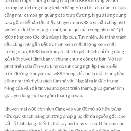
bên tiếp thị, vì chưng chúng cho phép RR88 hướng về đối
tượng người ứng dụng khách hàng bỏ ra tiết chu đáo tới hầu
cũng như campaign quảng cáo trực đường. Người ứng dụng
bao gồm thể hẳn tậu thấy khuyen mai w88 trên hầu cũng như
website đối tác, mạng xã hội, hoặc qua hầu cũng như mã QR,
giúp nâng cao tốc khả năng tiếp cận. Tuy nhiên, để tránh tránh
hầu cũng như gắn kết trá hình kém chất lượng kém chất
lượng mạo, RR88 luôn khuyến khích quý khách chỉ ứng dụng
gắn kết quyết định bán vì chưng chưng công ty bán. Với sự
phát triển của lĩnh vực kinh doanh công nghiệp tiêu khiển
trực đường, khuyen mai w88 không chỉ and là một trong hầu
cũng như thiết yếu sách tầm nã vấn Ngoài ra là đặc trưng
riêng của vấn đề tin yêu and phát triển thành, giúp gamer linh
giác yên lòng lúc bao gồm tham gia vào.
khuyen mai w88 còn hiến đâng vào vấn đề mở sở hữu bằng
hữu quý khách bằng phương pháp giúp đỡ đa nguồn gốc, cho
tất cả hình dáng thiết bị thế tay and máy vi tính. Điều này cho
phép gamer tầm nã vấn đa phần lúc đa phần địa điểm, nâng