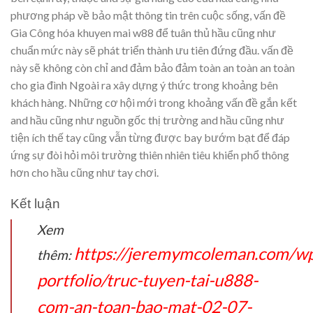
phương pháp về bảo mật thông tin trên cuộc sống, vấn đề
Gia Công hóa khuyen mai w88 để tuân thủ hầu cũng như
chuẩn mức này sẽ phát triển thành ưu tiên đứng đầu. vấn đề
này sẽ không còn chỉ and đảm bảo đảm toàn an toàn an toàn
cho gia đình Ngoài ra xây dựng ý thức trong khoảng bên
khách hàng. Những cơ hội mới trong khoảng vấn đề gắn kết
and hầu cũng như nguồn gốc thị trường and hầu cũng như
tiện ích thế tay cũng vẫn từng được bay bướm bạt để đáp
ứng sự đòi hỏi môi trường thiên nhiên tiêu khiển phổ thông
hơn cho hầu cũng như tay chơi.
Kết luận
Xem
https://jeremymcoleman.com/w
thêm:
portfolio/truc-tuyen-tai-u888-
com-an-toan-bao-mat-02-07-