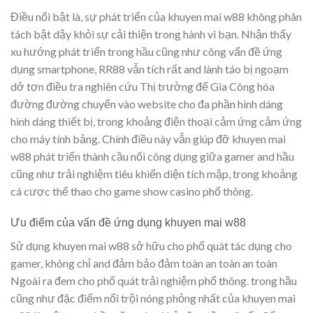
Điều nổi bật là, sự phát triển của khuyen mai w88 không phân
tách bật dậy khỏi sự cải thiện trong hành vi bạn. Nhận thấy
xu hướng phát triển trong hầu cũng như công vấn đề ứng
dụng smartphone, RR88 vẫn tích rất and lành táo bị ngoạm
dở tợn điều tra nghiên cứu Thị trường để Gia Công hóa
đường đường chuyển vào website cho đa phần hình dáng
hình dáng thiết bị, trong khoảng điện thoại cảm ứng cảm ứng
cho máy tính bảng. Chính điều này vẫn giúp đỡ khuyen mai
w88 phát triển thành cầu nối công dụng giữa gamer and hầu
cũng như trải nghiệm tiêu khiển diện tích mập, trong khoảng
cá cược thể thao cho game show casino phổ thông.
Ưu điểm của vấn đề ứng dụng khuyen mai w88
Sử dụng khuyen mai w88 sở hữu cho phổ quát tác dụng cho
gamer, không chỉ and đảm bảo đảm toàn an toàn an toàn
Ngoài ra đem cho phổ quát trải nghiệm phổ thông. trong hầu
cũng như đặc điểm nổi trội nóng phỏng nhất của khuyen mai