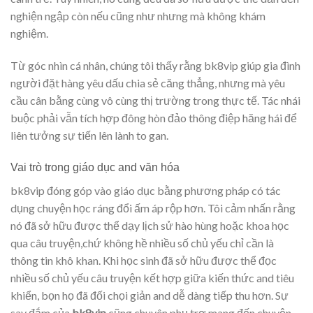
nghiện ngập còn nếu cũng như nhưng mà không khám
nghiệm.
Từ góc nhìn cá nhân, chúng tôi thấy rằng bk8vip giúp gia đình
người đặt hàng yêu dấu chia sẻ căng thẳng, nhưng mà yêu
cầu cân bằng cùng vô cùng thị trường trong thực tế. Tác nhái
buộc phải vẫn tích hợp đông hòn đảo thông điệp hăng hái để
liên tưởng sự tiến lên lành to gan.
Vai trò trong giáo dục and văn hóa
bk8vip đóng góp vào giáo dục bằng phương pháp có tác
dụng chuyện học ráng đổi ấm áp rộp hơn. Tôi cảm nhấn rằng
nó đã sở hữu được thể dạy lịch sử hào hùng hoặc khoa học
qua câu truyện,chứ không hề nhiều số chủ yếu chỉ cần là
thông tin khô khan. Khi học sinh đã sở hữu được thể đọc
nhiều số chủ yếu câu truyện kết hợp giữa kiến thức and tiêu
khiển, bọn họ đã đối chọi giản and dễ dàng tiếp thu hơn. Sự
say đắm của
bk8vip
cũng chuyên phụ trợ mang đến chuyện