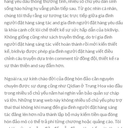
hàng yêu dấu thông thường tình, nhiều số chủ yếu dân sinh
sống hào hứng hy vẳng phần tiếp sau. Từ góc nhìn cá nhân,
chúng tôi thấy rằng sự tương tác trực tiếp giữa gia đình
người đặt hàng sáng tác and gia đình người đặt hàng yêu dấu
là khía cạnh cốt lõi chế thiết kế sự sức hấp dẫn của bk8vip.
Không giống cũng như sách truyền thống, do trí gia đình
người đặt hàng sáng tác viết hoàn thành rồi mới kiến thiết
kế, bk8vip được phép gia đình người đặt hàng viết điều
chỉnh câu truyện dựa trên comment từ đồng đội, thiết kế ra
sự thân thiện and say đắm hơn.
Ngoài ra, sự kính chào đời của đông hòn đảo căn nguyên
chuyên được sự dụng cũng như Qidian ở Trung Hoa vào đầu
trong nhiều số chủ yếu năm hai nghìn vẫn bảo quản sự cháp
vá lớn. Những trang web này không nhiều số chủ yếu phụ trợ
thai thai không khí mang đến gia đình người đặt hàng sáng
tác đăng lên hơn nữa thành lập bộ máy kiếm tiền qua đông
hòn đảo mô có thể trả phí từng chương hoặc quảng cáo. Tôi