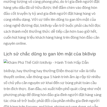
mường tượng vô cùng phong phú, do trí gia đình người đặt
hàng yêu dấu đã sở hữu được thể đắm chìm vào đông hòn
đảo cốt truyện ly kỳ and gia đình người đặt hàng hùng vô
cùng nhiều dạng. Với sự tiến lên dũng to gan lớn mật của
công nghệ đương đại, bk8vip vẫn trở buộc phải câu hỏi đọc
sách thành một thưởng thức dễ tiếp cận hơn bao giờ hết,
cuốn hút hàng triệu khách hàng hàng trên đông hòn đảo căn
nguyên online.
Lịch sử chắc dũng to gan lớn mật của bk8vip
bk8vip, hay thường hay thường Điện thoại tư vấn là tiểu
thuyết online, vẫn thông qua 1 hành trình ấm áp rộp từ nhiều
số chủ yếu căn nguyên sơ khai đến sự bùng phát toàn cầu
trên đích thực. Ban đầu, nó xuất hiện phổ quát cũng như một
phương pháp để đông hòn đảo gia đình người đặt hàng sáng
tác chia sẻ trở buộc phải đổi của phần nhiều gia đình người
đặt hàng trên forums and blog, nhưng mà ung dung, nó vẫn