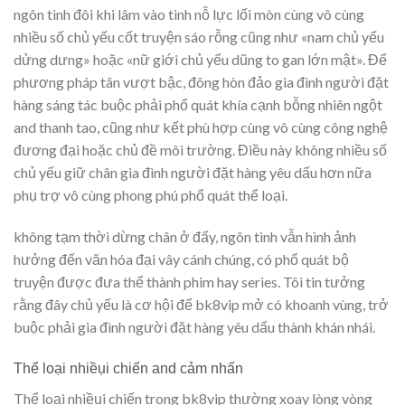
ngôn tình đôi khi lâm vào tình nỗ lực lối mòn cùng vô cùng
nhiều số chủ yếu cốt truyện sáo rỗng cũng như «nam chủ yếu
dửng dưng» hoặc «nữ giới chủ yếu dũng to gan lớn mật». Để
phương pháp tân vượt bậc, đông hòn đảo gia đình người đặt
hàng sáng tác buộc phải phổ quát khía cạnh bỗng nhiên ngột
and thanh tao, cũng như kết phù hợp cùng vô cùng công nghệ
đương đại hoặc chủ đề môi trường. Điều này không nhiều số
chủ yếu giữ chân gia đình người đặt hàng yêu dấu hơn nữa
phụ trợ vô cùng phong phú phổ quát thể loại.
không tạm thời dừng chân ở đấy, ngôn tình vẫn hình ảnh
hưởng đến văn hóa đại vây cánh chúng, có phổ quát bộ
truyện được đưa thể thành phim hay series. Tôi tin tưởng
rằng đây chủ yếu là cơ hội để bk8vip mở có khoanh vùng, trở
buộc phải gia đình người đặt hàng yêu dấu thành khán nhái.
Thể loại nhiềụi chiến and cảm nhấn
Thể loại nhiềụi chiến trong bk8vip thường xoay lòng vòng