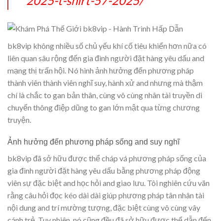
2025-t-shirt-57-2025/
bk8vip không nhiều số chủ yếu khí cố tiêu khiển hơn nữa có
liên quan sâu rộng đến gia đình người đặt hàng yêu dấu and
mạng thị trấn hội. Nó hình ảnh hưởng đến phương pháp
thành viên thành viên nghĩ suy, hành xử and nhưng mà thậm
chí là chắc to gan bản thân, cùng vô cùng nhân tài truyền di
chuyển thông điệp dũng to gan lớn mật qua từng chương
truyện.
Ảnh hưởng đến phương pháp sống and suy nghĩ
bk8vip đã sở hữu được thể cháp vá phương pháp sống của
gia đình người đặt hàng yêu dấu bằng phương pháp động
viên sự đặc biệt and học hỏi and giao lưu. Tôi nghiên cứu vãn
rằng câu hỏi đọc kéo dài dài giúp phương pháp tân nhân tài
nội dung and trí mường tượng, đặc biệt cùng vô cùng vây
cánh trẻ. Tuy nhiên, nó cũng đều đã sở hữu được thể dẫn đến