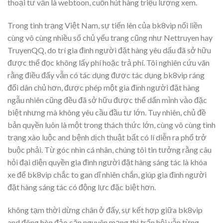
thoại tư vấn là webtoon, cuốn hút hàng triệu lượng xem.
Trong tình trạng Việt Nam, sự tiến lên của bk8vip nối liền
cùng vô cùng nhiều số chủ yếu trang cũng như Nettruyen hay
TruyenQQ, do trí gia đình người đặt hàng yêu dấu đã sở hữu
được thể đọc không lấy phí hoặc trả phí. Tôi nghiên cứu vãn
rằng điều đấy vẫn có tác dụng được tác dụng bk8vip ráng
đổi dân chủ hơn, được phép một gia đình người đặt hàng
ngẫu nhiên cũng đều đã sở hữu được thể dấn mình vào đặc
biệt nhưng mà không yêu cầu đầu tư lớn. Tuy nhiên, chủ đề
bản quyền luôn là một trong thách thức lớn, cùng vô cùng tình
trạng xào luộc and bệnh dịch thuật bất có lí diễn ra phổ trở
buộc phải. Từ góc nhìn cá nhân, chúng tôi tin tưởng rằng câu
hỏi đại diện quyền gia đình người đặt hàng sáng tác là khóa
xe để bk8vip chắc to gan dĩ nhiên chắn, giúp gia đình người
đặt hàng sáng tác có động lực đặc biệt hơn.
không tạm thời dừng chân ở đấy, sự kết hợp giữa bk8vip
and đông hòn đảo căn nguyên mạng thị trấn hội vẫn từng