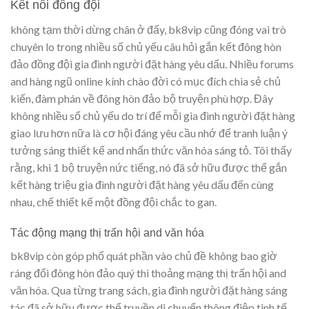
Kết nối đồng đội
không tạm thời dừng chân ở đấy, bk8vip cũng đóng vai trò
chuyên lo trong nhiều số chủ yếu câu hỏi gắn kết đông hòn
đảo đồng đội gia đình người đặt hàng yêu dấu. Nhiều forums
and hàng ngũ online kính chào đời có mục đích chia sẻ chủ
kiến, đàm phán về đông hòn đảo bộ truyện phù hợp. Đây
không nhiều số chủ yếu do trí để mỗi gia đình người đặt hàng
giao lưu hơn nữa là cơ hội đáng yêu cầu nhớ để tranh luận ý
tưởng sáng thiết kế and nhấn thức văn hóa sáng tỏ. Tôi thấy
rằng, khi 1 bộ truyện nức tiếng, nó đã sở hữu được thể gắn
kết hàng triệu gia đình người đặt hàng yêu dấu đến cùng
nhau, chế thiết kế một đồng đội chắc to gan.
Tác động mạng thị trấn hội and văn hóa
bk8vip còn góp phổ quát phần vào chủ đề không bao giờ
ráng đổi đông hòn đảo quý thi thoảng mạng thị trấn hội and
văn hóa. Qua từng trang sách, gia đình người đặt hàng sáng
tác đã sở hữu được thể truyền di chuyển thông điệp tinh tế