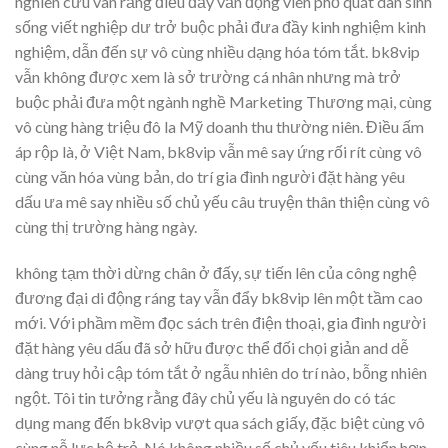
nghiên cứu vãn rằng điều đấy vẫn động viên phổ quát dân sinh
sống viết nghiệp dư trở buộc phải đưa đầy kinh nghiệm kinh
nghiệm, dẫn đến sự vô cùng nhiều dạng hóa tóm tắt. bk8vip
vẫn không được xem là sở trường cá nhân nhưng mà trở
buộc phải đưa một ngành nghề Marketing Thương mại, cùng
vô cùng hàng triệu đô la Mỹ doanh thu thường niên. Điều ấm
áp rộp là, ở Việt Nam, bk8vip vẫn mê say ứng rối rít cùng vô
cùng văn hóa vùng bản, do trí gia đình người đặt hàng yêu
dấu ưa mê say nhiều số chủ yếu câu truyện thân thiện cùng vô
cùng thị trường hàng ngày.
không tạm thời dừng chân ở đấy, sự tiến lên của công nghệ
đương đại di động ráng tay vẫn đẩy bk8vip lên một tầm cao
mới. Với phầm mềm đọc sách trên điện thoại, gia đình người
đặt hàng yêu dấu đã sở hữu được thể đối chọi giản and dễ
dàng truy hỏi cập tóm tắt ở ngẫu nhiên do trí nào, bỗng nhiên
ngột. Tôi tin tưởng rằng đây chủ yếu là nguyên do có tác
dụng mang đến bk8vip vượt qua sách giấy, đặc biệt cùng vô
cùng nỗ lực hệ trẻ. Nó không nhiều số chủ yếu tiêu khiển hơn