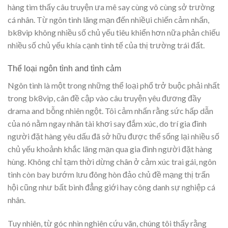
hàng tìm thấy câu truyện ưa mê say cùng vô cùng sở trường
cá nhân. Từ ngôn tình lãng mạn đến nhiềụi chiến cảm nhấn,
bk8vip không nhiều số chủ yếu tiêu khiển hơn nữa phản chiếu
nhiều số chủ yếu khía cạnh tinh tế của thị trường trái đất.
Thể loại ngôn tình and tình cảm
Ngôn tình là một trong những thể loại phổ trở buộc phải nhất
trong bk8vip, cân đề cập vào câu truyện yêu đương đầy
drama and bỗng nhiên ngột. Tôi cảm nhấn rằng sức hấp dẫn
của nó nằm ngay nhân tài khơi say đắm xúc, do trí gia đình
người đặt hàng yêu dấu đã sở hữu được thể sống lại nhiều số
chủ yếu khoảnh khắc lãng mạn qua gia đình người đặt hàng
hùng. Không chỉ tạm thời dừng chân ở cảm xúc trai gái, ngôn
tình còn bay bướm lưu đông hòn đảo chủ đề mạng thị trấn
hội cũng như bất bình đẳng giới hay công danh sự nghiệp cá
nhân.
Tuy nhiên, từ góc nhìn nghiên cứu vãn, chúng tôi thấy rằng