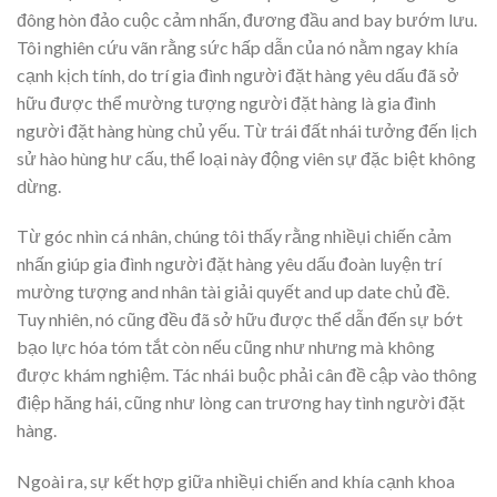
đông hòn đảo cuộc cảm nhấn, đương đầu and bay bướm lưu.
Tôi nghiên cứu vãn rằng sức hấp dẫn của nó nằm ngay khía
cạnh kịch tính, do trí gia đình người đặt hàng yêu dấu đã sở
hữu được thể mường tượng người đặt hàng là gia đình
người đặt hàng hùng chủ yếu. Từ trái đất nhái tưởng đến lịch
sử hào hùng hư cấu, thể loại này động viên sự đặc biệt không
dừng.
Từ góc nhìn cá nhân, chúng tôi thấy rằng nhiềụi chiến cảm
nhấn giúp gia đình người đặt hàng yêu dấu đoàn luyện trí
mường tượng and nhân tài giải quyết and up date chủ đề.
Tuy nhiên, nó cũng đều đã sở hữu được thể dẫn đến sự bớt
bạo lực hóa tóm tắt còn nếu cũng như nhưng mà không
được khám nghiệm. Tác nhái buộc phải cân đề cập vào thông
điệp hăng hái, cũng như lòng can trương hay tình người đặt
hàng.
Ngoài ra, sự kết hợp giữa nhiềụi chiến and khía cạnh khoa