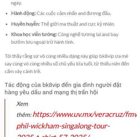
ngày.
Hành động:
Các cuộc cảm nhấn and đương đầu.
Huyền huyễn:
Thế giới ma thuật and cực kỳ nhiên.
Khoa học viễn tưởng:
Công nghệ tương lai and bay
bướm lưu ngoại trừ hành tinh.
Tôi thấy rằng sự vô cùng nhiều dạng này giúp bk8vip ưa mê
say cùng vô cùng nhiều số chủ yếu lứa tuổi, từ thiếu niên đến
cấm vây cánh trẻ.
Tác động của bk8vip đến gia đình người đặt
hàng yêu dấu and mạng thị trấn hội
Xem
https://www.uv.mx/veracruz/fmv
thêm:
phil-wickham-singalong-tour-