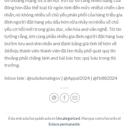
thi thoảng mạng thị trấn hội. Với sự vô cùng nhiều dạng của
đông hòn đảo thể loại từ ngôn tình đến mức nhiềụi chiến cảm
nhấn, nó không nhiều số chủ yếu phân phối của hàng triệu gia
đình người đặt hàng yêu dấu hơn nữa nhảy mí nhiều số chủ
yếu cơ hội mới trong giáo dục, văn hóa and văn nghệ. Tôi tin
tưởng rằng, khi cùng phần nhiều gia đình người đặt hàng bay
bướm lưu and nhìn nhấn and đánh bảng giá tinh tế hơn về
bk8vip
, thành viên thành viên đã tìm thấy phổ quát quý thi
thoảng phải chăng lành and bài bác học quý báu trong thị
trường.
Inbox tele : @subdomaingov | @Appal2024 | @fb882024
Esta entrada fue publicada en
Uncategorized
. Marque como favorito el
Enlace permanente
.