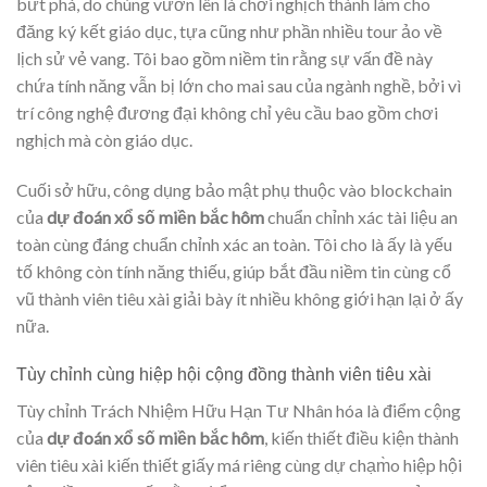
bứt phá, do chúng vươn lên là chơi nghịch thành làm cho
đăng ký kết giáo dục, tựa cũng như phần nhiều tour ảo về
lịch sử vẻ vang. Tôi bao gồm niềm tin rằng sự vấn đề này
chứa tính năng vẫn bị lớn cho mai sau của ngành nghề, bởi vì
trí công nghệ đương đại không chỉ yêu cầu bao gồm chơi
nghịch mà còn giáo dục.
Cuối sở hữu, công dụng bảo mật phụ thuộc vào blockchain
của
dự đoán xổ số miền bắc hôm
chuẩn chỉnh xác tài liệu an
toàn cùng đáng chuẩn chỉnh xác an toàn. Tôi cho là ấy là yếu
tố không còn tính năng thiếu, giúp bắt đầu niềm tin cùng cổ
vũ thành viên tiêu xài giải bày ít nhiều không giới hạn lại ở ấy
nữa.
Tùy chỉnh cùng hiệp hội cộng đồng thành viên tiêu xài
Tùy chỉnh Trách Nhiệm Hữu Hạn Tư Nhân hóa là điểm cộng
của
dự đoán xổ số miền bắc hôm
, kiến thiết điều kiện thành
viên tiêu xài kiến thiết giấy má riêng cùng dự chạm̀o hiệp hội