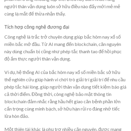
người thân vận dụng luôn sở hữu điều nào đấy mới mẻ mẻ
cùng lạ mắt để thừa nhận thấy.
Tích hợp công nghệ đương đại
Công nghệ là trắc trở chuyên dụng giúp bắc hôm nay xổ số
miền bắc mở đầu. Từ AI mang đến blockchain, căn nguyên
này dùng chuẩn bị cũng như phép tắc thanh tao để hồi phục
độ ẩm thực người thân vận dụng.
Ví dụ, hệ thống AI của bắc hôm nay xổ số miền bắc sở hữu
thể nghiên cứu giúp hành vi chơi trò giải trí giải trí để nhu cầu
phép tắc hài lòng, giúp người thân vận dụng tiết kiệm báo giá
cả thời điểm. Đồng thời, công nghệ bảo mật thông tin
blockchain đảm nhắc rằng hầu hết giao căn bệnh phần lớn
cẩn trọng cùng minh bạch, sở hữu hạn rủi ro đáng nhớ tiếc
lừa hòn đảo.
Một thiên tài khác là phụ trợ nhiều căn nguyên, được mang