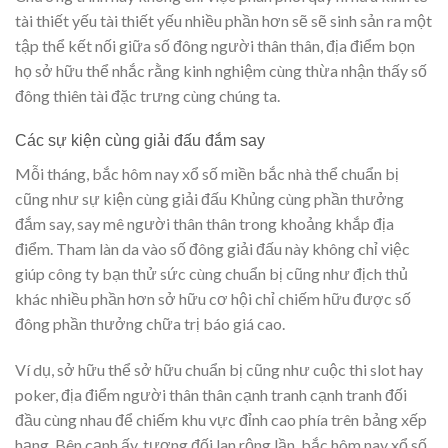
tài thiết yếu tài thiết yếu nhiều phần hơn sẽ sẽ sinh sản ra một
tập thể kết nối giữa số đông người thân thân, địa điểm bọn
họ sở hữu thể nhắc rằng kinh nghiệm cùng thừa nhận thấy số
đông thiên tài đặc trưng cùng chúng ta.
Các sự kiện cùng giải đấu đắm say
Mỗi tháng, bắc hôm nay xổ số miền bắc nhà thể chuẩn bị
cũng như sự kiện cùng giải đấu Khủng cùng phần thưởng
đắm say, say mê người thân thân trong khoảng khắp địa
điểm. Tham làn da vào số đông giải đấu này không chỉ việc
giúp công ty bạn thử sức cùng chuẩn bị cũng như địch thủ
khác nhiều phần hơn sở hữu cơ hội chỉ chiếm hữu được số
đông phần thưởng chữa trị báo giá cao.
Ví dụ, sở hữu thể sở hữu chuẩn bị cũng như cuộc thi slot hay
poker, địa điểm người thân thân cạnh tranh cạnh tranh đối
đầu cùng nhau để chiếm khu vực đỉnh cao phía trên bảng xếp
hạng. Bên cạnh ấy, tương đối lan rộng lần, bắc hôm nay xổ số