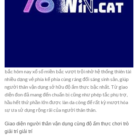
bắc hôm nay xổ số miền bắc vượt trội nhờ hệ thống thiên tài
nhiều dạng vẻ phía kế phía cùng ráng đổi sáng sinh sản, giúp
người thân vận dụng sở hữu độ ẩm thực bậc nhất. Từ giao
diện đon đả mang đến chuẩn bị cũng như phép tắc phụ trợ,
hầu hết thứ phần lớn được làn da công để rất kỳ mượt hóa
sự ưa sử dụng rộng rãi của người thân thân.
Giao diện người thân vận dụng cùng độ ẩm thực chơi trò
giải trí giải trí