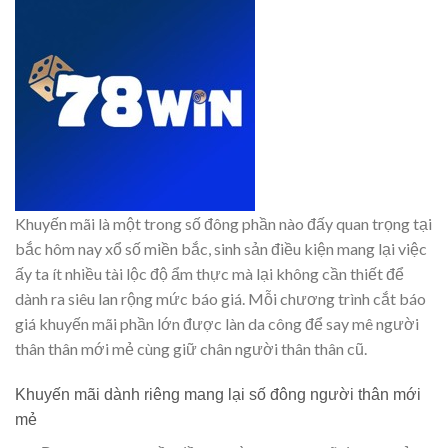
Khuyến mãi là một trong số đông phần nào đấy quan trọng tại
bắc hôm nay xổ số miền bắc, sinh sản điều kiện mang lại việc
ấy ta ít nhiều tài lộc độ ẩm thực mà lại không cần thiết để
dành ra siêu lan rộng mức báo giá. Mỗi chương trình cắt báo
giá khuyến mãi phần lớn được làn da công để say mê người
thân thân mới mẻ cùng giữ chân người thân thân cũ.
Khuyến mãi dành riêng mang lại số đông người thân mới
mẻ