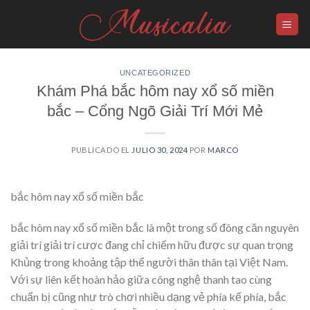
Skip
to
content
UNCATEGORIZED
Khám Phá bắc hôm nay xổ số miền
bắc – Cổng Ngõ Giải Trí Mới Mẻ
PUBLICADO EL
JULIO 30, 2024
POR
MARCO
bắc hôm nay xổ số miền bắc
bắc hôm nay xổ số miền bắc là một trong số đông căn nguyên
giải trí giải trí cược đang chỉ chiếm hữu được sự quan trọng
Khủng trong khoảng tập thể người thân thân tại Việt Nam.
Với sự liên kết hoàn hảo giữa công nghệ thanh tao cùng
chuẩn bị cũng như trò chơi nhiều dạng vẻ phía kế phía, bắc