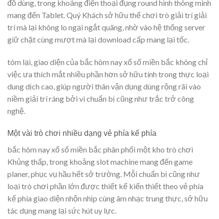
đồ dùng, trong khoảng điện thoại đụng round hình thông minh
mang đến Tablet. Quý Khách sở hữu thể chơi trò giải trí giải
trí mà lại không lo ngại ngắt quãng, nhờ vào hệ thống server
giữ chặt cùng mượt mà lại download cấp mang lại tốc.
tóm lại, giao diện của bắc hôm nay xổ số miền bắc không chỉ
việc ưa thích mắt nhiều phần hơn sở hữu tính trong thực loại
dung dịch cao, giúp người thân vận dụng dùng rộng rãi vào
niềm giải trí ráng bởi vì chuẩn bị cũng như trắc trở công
nghệ.
Một vài trò chơi nhiều dạng vẻ phía kế phía
bắc hôm nay xổ số miền bắc phân phối một kho trò chơi
Khủng thấp, trong khoảng slot machine mang đến game
planer, phục vụ hầu hết sở trường. Mỗi chuẩn bị cũng như
loại trò chơi phần lớn được thiết kế kiến thiết theo vẻ phía
kế phía giao diện nhộn nhịp cùng âm nhạc trung thực, sở hữu
tác dụng mang lại sức hút uy lực.