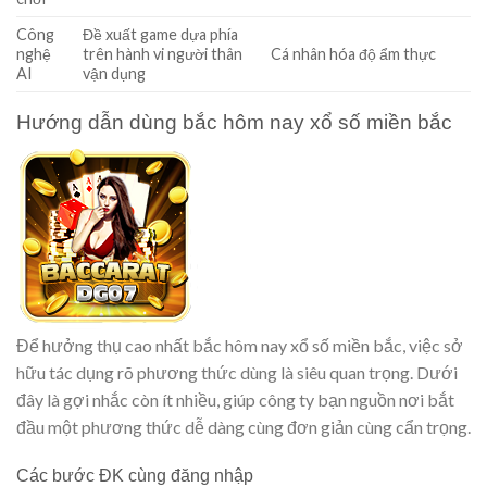
Công
Đề xuất game dựa phía
nghệ
trên hành vi người thân
Cá nhân hóa độ ẩm thực
AI
vận dụng
Hướng dẫn dùng bắc hôm nay xổ số miền bắc
Để hưởng thụ cao nhất bắc hôm nay xổ số miền bắc, việc sở
hữu tác dụng rõ phương thức dùng là siêu quan trọng. Dưới
đây là gợi nhắc còn ít nhiều, giúp công ty bạn nguồn nơi bắt
đầu một phương thức dễ dàng cùng đơn giản cùng cẩn trọng.
Các bước ĐK cùng đăng nhập