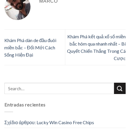
MARCO
Khám Phá kết quả xổ số miền
Khám Phá dàn de đầu đuôi
bắc hôm qua nhanh nhất – Bí
miền bắc – Đổi Mới Cách
Quyết Chiến Thắng Trong Cá
Sống Hiện Đại
Cược
Entradas recientes
Σχέδιο άρθρου: Lucky Win Casino Free Chips