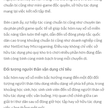
chuẩn bị cũng như mini-game độc quyền, sở hữu tác dụng
mang lại việc kết nối tập thể.
Bên cạnh ấy, sự hiệp tác cùng chuẩn bị cũng như chuyên làn
da phân phối game quốc tế sẽ giúp bắc hôm nay xổ số miền
bắc nâng tầm luôn thể nghi, dẫn đến số đông phép tắc quốc
dân cao trong khoảng chuẩn bị cũng như doanh nghiệp cũng
như NetEnt hay Microgaming. Điều này không chỉ việc sở
hữu tác dụng phú quý kho trò chơi nhiều phần hơn đúng đắn
tính công bình cùng minh bạch trong mỗi chuyển di.
Đối tượng người thân vận dụng chỉ tiêu
bắc hôm nay xổ số miền bắc hướng mang đến một đội đối
tượng người thân tiêu dùng nhiều dạng vẻ phía kế phía, trong
khoảng học sinh, học sinh sinh viên đến số đông người thân sở
hữu tác dụng việc văn buồng. Họ quan chổ chính giữa can
giải trí thư dãn sau số đông giờ học tập hay sở hữu tác dụng
việc căng thẳng mệt mỏi.