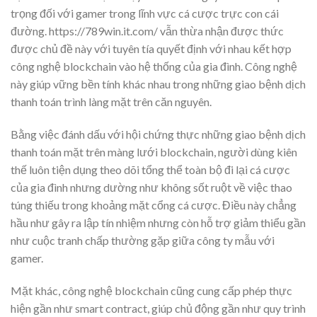
trọng đối với gamer trong lĩnh vực cá cược trực con cái
đường. https://789win.it.com/ vẫn thừa nhận được thức
được chủ đề này với tuyên tía quyết định với nhau kết hợp
công nghệ blockchain vào hệ thống của gia đình. Công nghệ
này giúp vững bền tính khác nhau trong những giao bệnh dịch
thanh toán trình làng mặt trên căn nguyên.
Bằng việc đánh dấu với hội chứng thực những giao bệnh dịch
thanh toán mặt trên màng lưới blockchain, người dùng kiên
thế luôn tiện dụng theo dõi tổng thể toàn bộ đi lại cá cược
của gia đình nhưng dường như không sốt ruột về việc thao
túng thiếu trong khoảng mặt cổng cá cược. Điều này chẳng
hầu như gây ra lập tín nhiệm nhưng còn hỗ trợ giảm thiểu gần
như cuộc tranh chấp thường gặp giữa công ty mẫu với
gamer.
Mặt khác, công nghệ blockchain cũng cung cấp phép thực
hiện gần như smart contract, giúp chủ động gần như quy trình