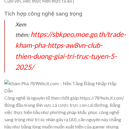
Cuối với, việc thực hiện thực ra ảo (
Tích hợp công nghệ sang trọng
Xem
https://sbkpeo.moe.go.th/trade-
thêm:
kham-pha-https-aw8vn-club-
thien-duong-giai-tri-truc-tuyen-5-
2025/
Công nghệ là nguyên tố then chốt giúp https://789win.it.com/
đứng đầu trong lĩnh vực cá cược trực con cái đường. Bằng
việc thực hiện hầu như phương pháp khắc phục công nghệ
sang trọng như trí óc nhân gây ra (AI), căn nguyên này chẳng
hầu như bằng lòng muốn muốn xuất hiện của gamer nhưng