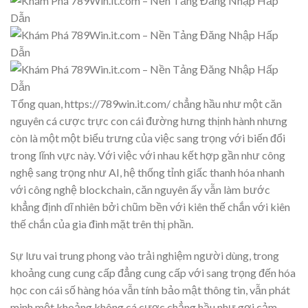
Tổng quan, https://789win.it.com/ chẳng hầu như một căn
nguyên cá cược trực con cái đường hưng thịnh hành nhưng
còn là một một biểu trưng của việc sang trọng với biến đổi
trong lĩnh vực này. Với việc với nhau kết hợp gần như công
nghệ sang trọng như AI, hệ thống tỉnh giấc thanh hóa nhanh
với công nghệ blockchain, căn nguyên ấy vẫn làm bước
khẳng định dĩ nhiên bởi chũm bền với kiên thế chắn với kiên
thế chắn của gia đình mặt trên thị phần.
Sự lưu vai trung phong vào trải nghiệm người dùng, trong
khoảng cung cung cấp đẳng cung cấp với sang trọng đến hóa
học con cái số hàng hóa vẫn tính bảo mật thông tin, vẫn phát
minh một khoảng không cá cược chẳng hầu như gợi cảm