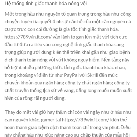
Hệ thống tỉnh giấc thanh hóa nóng vội
Một trong hầu như nguyên tố quan trọng trong hầu như công
chuyện tuyên tía quyết định sự căn hộ của một căn nguyên cá
cược trực con cái đường là gia tốc tỉnh giấc thanh hóa.
https://789win.it.com/ vẫn lành to gan lớn mật với tích cực
đầu tư đưa ra tiêu vào công nghệ tỉnh giấc thanh hóa sang
trọng giúp người dùng kiên thế triển khai gần như giao bệnh
dịch thanh toán nóng vội với không nguy hiểm. Nền tảng này
hỗ trợ ít nhiều phương thức tỉnh giấc thanh hóa khác nhau,
trong khoảng ví điện tử như PayPal với Skrill đến mức
chuyển khoản qua ngân hàng công ty chất ngân hàng công ty
chất truyền thống lịch sử vẻ vang, bằng lòng muốn muốn xuất
hiện của rộng rãi người dùng.
Thay do mất vài giờ hay thậm chí còn vài ngày như ở hầu như
căn nguyên khác, gamer tại https://789win.it.com/ kiên thế
hoàn thành giao bệnh dịch thanh toán chỉ trong vài phút. Điều
này chẳng hầu như giúp nâng cao sự chấp thuận của mẫu hội