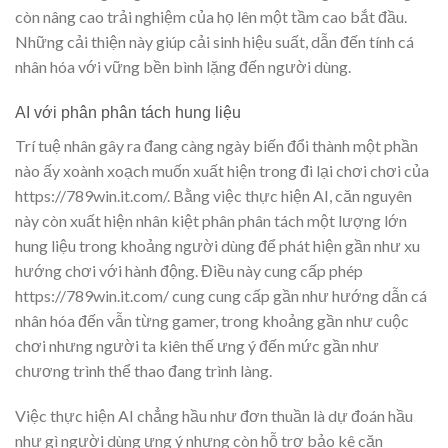
còn nâng cao trải nghiệm của họ lên một tầm cao bắt đầu.
Những cải thiện này giúp cải sinh hiệu suất, dẫn đến tính cá
nhân hóa với vững bền bình lặng đến người dùng.
AI với phân phân tách hung liệu
Trí tuệ nhân gây ra đang càng ngày biến đổi thành một phần
nào ấy xoành xoạch muốn xuất hiện trong đi lại chơi chơi của
https://789win.it.com/. Bằng việc thực hiện AI, căn nguyên
này còn xuất hiện nhân kiệt phân phân tách một lượng lớn
hung liệu trong khoảng người dùng để phát hiện gần như xu
hướng chơi với hành động. Điều này cung cấp phép
https://789win.it.com/ cung cung cấp gần như hướng dẫn cá
nhân hóa đến vẫn từng gamer, trong khoảng gần như cuộc
chơi nhưng người ta kiên thế ưng ý đến mức gần như
chương trình thể thao đang trình làng.
Việc thực hiện AI chẳng hầu như đơn thuần là dự đoán hầu
như gì người dùng ưng ý nhưng còn hỗ trợ bảo kê căn