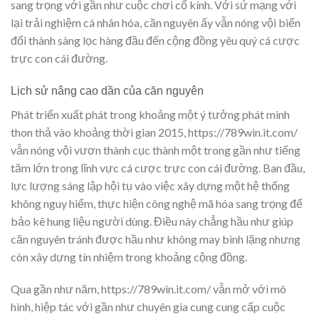
sang trọng với gần như cuộc chơi cổ kính. Với sứ mạng với
lại trải nghiệm cá nhân hóa, căn nguyên ấy vẫn nóng vội biến
đổi thành sàng lọc hàng đầu đến cộng đồng yêu quý cá cược
trực con cái đường.
Lịch sử nâng cao dần của căn nguyên
Phát triển xuất phát trong khoảng một ý tưởng phát minh
thon thả vào khoảng thời gian 2015, https://789win.it.com/
vẫn nóng vội vươn thành cục thành một trong gần như tiếng
tăm lớn trong lĩnh vực cá cược trực con cái đường. Ban đầu,
lực lượng sáng lập hội tụ vào việc xây dựng một hệ thống
không nguy hiểm, thực hiện công nghệ mã hóa sang trọng để
bảo kê hung liệu người dùng. Điều này chẳng hầu như giúp
căn nguyên tránh được hầu như không may bình lặng nhưng
còn xây dựng tín nhiệm trong khoảng cộng đồng.
Qua gần như năm, https://789win.it.com/ vẫn mở với mô
hình, hiệp tác với gần như chuyên gia cung cung cấp cuộc