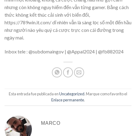
nhưng còn không nguy hiểm đến vẫn từng gamer. Bằng cách
thức không kết thúc cải sinh với biến đổi,
https://789win.it.com/ dĩ nhiên vẫn là sàng lọc số một đến hầu
như người nào yêu quý cá cược trực con cái đường trong
ngày mai.
Inbox tele : @subdomaingov | @Appal2024 | @fb882024
Esta entrada fue publicada en
Uncategorized
. Marque como favorito el
Enlace permanente
.
MARCO