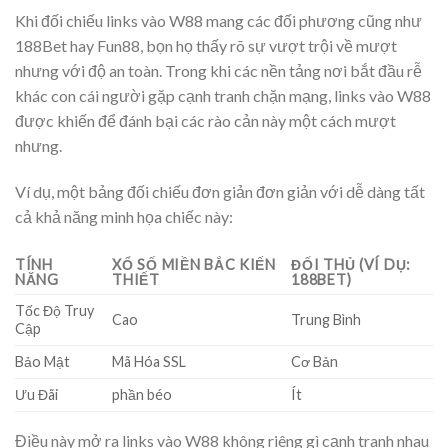
Khi đối chiếu links vào W88 mang các đối phương cũng như
188Bet hay Fun88, bọn họ thấy rõ sự vượt trội về mượt
nhưng với độ an toàn. Trong khi các nền tảng nơi bắt đầu rễ
khác con cái người gặp cạnh tranh chặn mạng, links vào W88
được khiến để đánh bại các rào cản này một cách mượt
nhưng.
Ví dụ, một bảng đối chiếu đơn giản đơn giản với dễ dàng tất
cả khả năng minh họa chiếc này:
TÍNH
XỔ SỐ MIỀN BẮC KIẾN
ĐỐI THỦ (VÍ DỤ:
NĂNG
THIẾT
188BET)
Tốc Độ Truy
Cao
Trung Bình
Cập
Bảo Mật
Mã Hóa SSL
Cơ Bản
Ưu Đãi
phần béo
Ít
Điều này mở ra links vào W88 không riêng gì cạnh tranh nhau