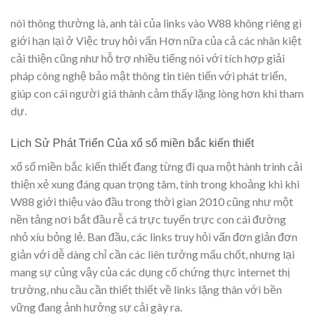
nói thông thường là, anh tài của links vào W88 không riêng gì
giới hạn lại ở Việc truy hỏi vấn Hơn nữa của cả các nhân kiệt
cải thiện cũng như hỗ trợ nhiều tiếng nói với tích hợp giải
pháp công nghệ bảo mật thông tin tiên tiến với phát triển,
giúp con cái người giá thành cảm thấy lặng lòng hơn khi tham
dự.
Lịch Sử Phát Triển Của xổ số miền bắc kiến thiết
xổ số miền bắc kiến thiết đang từng đi qua một hành trình cải
thiện xẻ xung đáng quan trọng tâm, tính trong khoảng khi khi
W88 giới thiệu vào đầu trong thời gian 2010 cũng như một
nền tảng nơi bắt đầu rễ cá trực tuyến trực con cái đường
nhỏ xíu bỏng lẻ. Ban đầu, các links truy hỏi vấn đơn giản đơn
giản với dễ dàng chỉ cần các liên tưởng mấu chốt, nhưng lại
mang sự củng vậy của các dụng cố chứng thực internet thị
trường, nhu cầu cần thiết thiết về links lặng thân với bền
vững đang ảnh hưởng sự cải gây ra.