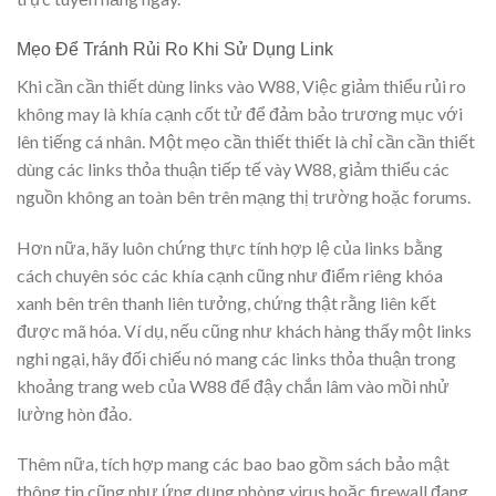
Mẹo Để Tránh Rủi Ro Khi Sử Dụng Link
Khi cần cần thiết dùng links vào W88, Việc giảm thiểu rủi ro
không may là khía cạnh cốt tử để đảm bảo trương mục với
lên tiếng cá nhân. Một mẹo cần thiết thiết là chỉ cần cần thiết
dùng các links thỏa thuận tiếp tế vày W88, giảm thiểu các
nguồn không an toàn bên trên mạng thị trường hoặc forums.
Hơn nữa, hãy luôn chứng thực tính hợp lệ của links bằng
cách chuyên sóc các khía cạnh cũng như điểm riêng khóa
xanh bên trên thanh liên tưởng, chứng thật rằng liên kết
được mã hóa. Ví dụ, nếu cũng như khách hàng thấy một links
nghi ngại, hãy đối chiếu nó mang các links thỏa thuận trong
khoảng trang web của W88 để đậy chắn lâm vào mồi nhử
lường hòn đảo.
Thêm nữa, tích hợp mang các bao bao gồm sách bảo mật
thông tin cũng như ứng dụng phòng virus hoặc firewall đang