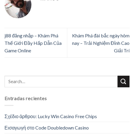
j88 đăng nhập – Khám Phá
Khám Phá đài bắc ngày hôm
Thế Giới Đầy Hấp Dẫn Của
nay – Trải Nghiệm Đỉnh Cao
Game Online
Giải Trí
Entradas recientes
Σχέδιο άρθρου: Lucky Win Casino Free Chips
Εισαγωγή στο Code Doubledown Casino