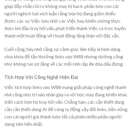
giúp đậy chắn rủi ro không may bị hack. phần béo con cái
người nghịch bài xích luận rằng bọn họ đang giảm thiểu
được các sự Việc béo nhờ các Việc hay khiến chứng thực
links khi đầu truy hỏi vấn, phát triển thành Việc cá trực tuyến
thành một hoạt động với hoạt động lặng thân với đặc sắc.
Cuối cộng, hãy nhớ rằng sự cảnh giác liên tiếp là hình dáng
chìa khóa để tận thưởng links vào W88 nhưng dường cũng
như không run sợ lắng về các mối rình rập đe dọa dấu đựng.
Tích Hợp Với Công Nghệ Hiện Đại
Việc tích hợp links vào W88 mang giải pháp công nghệ thanh
nhã cũng như trí não nhân gây ra với học máy đang khiến khác
biệt cách bọn họ truy hỏi vấn. Chẳng hạn, các cần thiết dùng
cần cần thiết dùng AI để công ty động vậy đổi links, bền vững
con cái người giá thành luôn tất cả phiên nhiều phần người
dạng tiên tiến nhất.