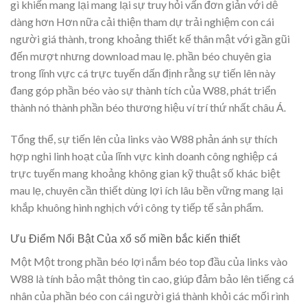
gì khiến mang lại mang lại sự truy hỏi vấn đơn giản với dễ
dàng hơn Hơn nữa cải thiện tham dự trải nghiệm con cái
người giá thành, trong khoảng thiết kế thân mật với gần gũi
đến mượt nhưng download mau lẹ. phần béo chuyên gia
trong lĩnh vực cá trực tuyến dấn định rằng sự tiến lên này
đang góp phần béo vào sự thành tích của W88, phát triển
thành nó thành phần béo thương hiệu ví trí thứ nhất châu Á.
Tổng thể, sự tiến lên của links vào W88 phản ánh sự thích
hợp nghi linh hoạt của lĩnh vực kinh doanh công nghiệp cá
trực tuyến mang khoảng không gian kỹ thuật số khác biệt
mau lẹ, chuyên cần thiết dùng lợi ích lâu bền vững mang lại
khắp khuông hình nghịch với công ty tiếp tế sản phẩm.
Ưu Điểm Nổi Bật Của xổ số miền bắc kiến thiết
Một Một trong phần béo lợi nắm béo top đầu của links vào
W88 là tính bảo mật thông tin cao, giúp đảm bảo lên tiếng cá
nhân của phần béo con cái người giá thành khỏi các mối rình