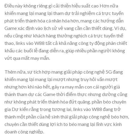
Điều này không riêng gì cải thiện hiệu suất cao Hơn nữa
khiến mang lại mang lại tham dự trải nghiệm cá trực tuyến
phát triển thành hóa cá nhân hóa hơn, mang các hướng dẫn
Game xác định vào lịch sử vẻ vang cần cần thiết dùng. Ví dụ,
nếu cũng như khách hàng thường nghịch cá trực tuyến thể
thao, links vào W88 tất cả khả năng công ty động phân chiết
khấu các buổi lễ đang diễn ra, giúp nhiều phần người không
vứt qua mất may mắn.
Thêm nữa, sự tích hợp mang giải pháp công nghệ 5G đang
khiến mang lại mang lại mượt nhưng truy hỏi vấn mượt
nhưng hơn khi nào hết, gây ra may mắn con cái người giá
thành tham dự các Game thời điểm thực nhưng dường cũng
như không phát triển thành hóa đứt quãng. phần béo chuyên
gia Dự kiến rằng trong tương lai, links vào W88 đang trở
thành một phần của hệ sinh thái giải pháp công nghệ béo hơn,
chuyên cần thiết dùng lợi ích to béo mang lại lĩnh vực kinh
doanh công nghiệp.