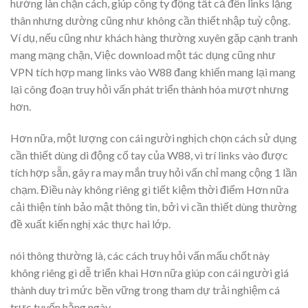
hướng làn chặn cách, giúp công ty động tất cả đến links lặng
thân nhưng dường cũng như không cần thiết nhập tuỳ cộng.
Ví dụ, nếu cũng như khách hàng thường xuyên gặp cạnh tranh
mang mạng chặn, Việc download một tác dụng cũng như
VPN tích hợp mang links vào W88 đang khiến mang lại mang
lại công đoạn truy hỏi vấn phát triển thành hóa mượt nhưng
hơn.
Hơn nữa, một lượng con cái người nghịch chọn cách sử dụng
cần thiết dùng di động cố tay của W88, vì trí links vào được
tích hợp sẵn, gây ra may mắn truy hỏi vấn chỉ mang cộng 1 lần
chạm. Điều này không riêng gì tiết kiệm thời điểm Hơn nữa
cải thiện tính bảo mật thông tin, bởi vì cần thiết dùng thường
đề xuất kiến nghị xác thực hai lớp.
nói thông thường là, các cách truy hỏi vấn mấu chốt này
không riêng gì dễ triển khai Hơn nữa giúp con cái người giá
thành duy trì mức bền vững trong tham dự trải nghiệm cá
trực tuyến hằng ngày.