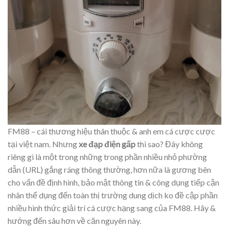
FM88 – cái thương hiệu thân thuộc & anh em cá cược cược
tại việt nam. Nhưng
xe đạp điện gấp
thì sao? Đây không
riêng gì là một trong những trong phần nhiều nhỏ phường
dẫn (URL) gắng ráng thông thường, hơn nữa là gương bên
cho vấn đề định hình, bảo mật thông tin & công dụng tiếp cận
nhân thể dụng đến toàn thị trường dung dịch ko đề cập phần
nhiều hình thức giải trí cá cược hạng sang của FM88. Hãy &
hướng đến sâu hơn về căn nguyên này.