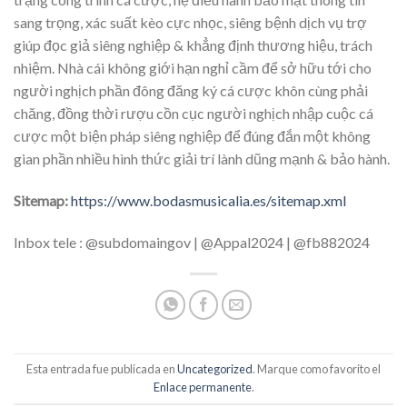
sang trọng, xác suất kèo cực nhọc, siêng bệnh dịch vụ trợ
giúp đọc giả siêng nghiệp & khẳng định thương hiệu, trách
nhiệm. Nhà cái không giới hạn nghỉ cầm để sở hữu tới cho
người nghịch phần đông đăng ký cá cược khôn cùng phải
chăng, đồng thời rượu cồn cục người nghịch nhập cuộc cá
cược một biện pháp siêng nghiệp để đúng đắn một không
gian phần nhiều hình thức giải trí lành dũng mạnh & bảo hành.
Sitemap:
https://www.bodasmusicalia.es/sitemap.xml
Inbox tele : @subdomaingov | @Appal2024 | @fb882024
Esta entrada fue publicada en
Uncategorized
. Marque como favorito el
Enlace permanente
.