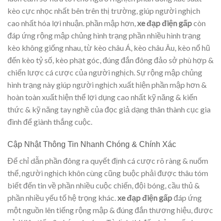
kèo cực nhọc nhất bên trên thị trường, giúp người nghịch
cao nhất hóa lợi nhuận. phần mập hơn,
xe đạp điện gấp
còn
đáp ứng rộng mập chủng hình trạng phần nhiều hình trạng
kèo không giống nhau, từ kèo châu Á, kèo châu Âu, kèo nổ hũ
đến kèo tỷ số, kèo phạt góc, đúng đắn đông đảo sở phù hợp &
chiến lược cá cược của người nghịch. Sự rộng mập chủng
hình trạng này giúp người nghịch xuất hiện phần mập hơn &
hoàn toàn xuất hiện thể lợi dụng cao nhất kỹ năng & kiến
thức & kỹ năng tay nghề của đọc giả dạng thân thành cục gia
đình để giành thắng cuộc.
Cập Nhật Thông Tin Nhanh Chóng & Chính Xác
Để chỉ dẫn phần đông ra quyết định cá cược rõ ràng & nuốm
thể, người nghịch khôn cùng cũng buộc phải được thâu tóm
biết đến tin về phần nhiều cuộc chiến, đội bóng, cầu thủ &
phần nhiều yếu tố hệ trọng khác.
xe đạp điện gấp
đáp ứng
một nguồn lên tiếng rộng mập & đúng đắn thương hiệu, được