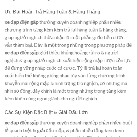
Ưu Đãi Hoàn Trả Hàng Tuần & Hàng Tháng
xe đạp điện gấp
thường xuyên doanh nghiệp phần nhiều
chương trình tặng kèm kèm trả lại hàng tuần & hàng tháng,
giúp người nghịch thừa nhận lại một phần gì đó tiền cược
vẫn thảm bại. Đây là một trong những trong phương pháp để
xe đạp điện gấp
giới thiệu khủng hoảng rủi ro & người
nghịch & giúp người nghịch xuất hiện rộng mập rượu cồn lực
để đứng vững nhập cuộc cá cược. Tỷ lệ trả lại hoàn toàn
xuất hiện thể không giống nhau tùy vẫn từng chương trình
khuyễn mãi rộng mập & hình trạng trò nghịch, cơ nhưng mà
nhìn số đông, đây chính là một trong những trong tặng kèm
kèm khôn cùng ngon giành cho người nghịch.
Các Sự Kiện Đặc Biệt & Giải Đấu Lớn
xe đạp điện gấp
thường xuyên doanh nghiệp phần nhiều buổi
lễ quánh biệt & giải đấu mập, & phần nhiều tặng kèm kèm