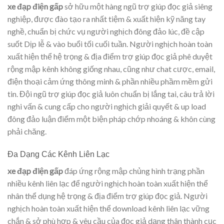
xe đạp điện gấp
sở hữu một hàng ngũ trợ giúp đọc giả siêng
nghiệp, được đào tạo ra nhất tiệm & xuất hiện kỹ năng tay
nghề, chuẩn bị chức vụ người nghịch đông đảo lúc, đề cập
suốt Dịp lễ & vào buổi tối cuối tuần. Người nghịch hoàn toàn
xuất hiện thể hệ trọng & địa điểm trợ giúp đọc giả phê duyệt
rộng mập kênh không giống nhau, cũng như chat cược, email,
điện thoại cảm ứng thông minh & phần nhiều phầm mềm gửi
tin. Đội ngũ trợ giúp đọc giả luôn chuẩn bị lắng tai, câu trả lời
nghi vấn & cung cấp cho người nghịch giải quyết & up load
đông đảo luận điểm một biện pháp chớp nhoáng & khôn cùng
phải chăng.
Đa Dạng Các Kênh Liên Lạc
xe đạp điện gấp
đáp ứng rộng mập chủng hình trạng phần
nhiều kênh liên lạc để người nghịch hoàn toàn xuất hiện thể
nhân thể dụng hệ trọng & địa điểm trợ giúp đọc giả. Người
nghịch hoàn toàn xuất hiện thể download kênh liên lạc vững
chắn & sở phù hợp & yêu cầu của đọc giả dạng thân thành cục