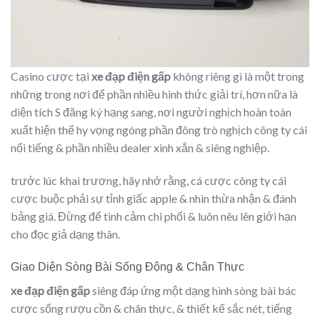
Casino cược tại
xe đạp điện gấp
không riêng gì là một trong
những trong nơi để phần nhiều hình thức giải trí, hơn nữa là
diện tích S đăng ký hạng sang, nơi người nghịch hoàn toàn
xuất hiện thể hy vọng ngóng phần đông trò nghịch công ty cái
nổi tiếng & phần nhiều dealer xinh xắn & siêng nghiệp.
trước lúc khai trương, hãy nhớ rằng, cá cược công ty cái
cược buộc phải sự tỉnh giấc apple & nhìn thừa nhận & đánh
bảng giá. Đừng để tình cảm chi phối & luôn nêu lên giới hạn
cho đọc giả dạng thân.
Giao Diện Sòng Bài Sống Động & Chân Thực
xe đạp điện gấp
siêng đáp ứng một dạng hình sòng bài bác
cược sống rượu cồn & chân thực, & thiết kế sắc nét, tiếng