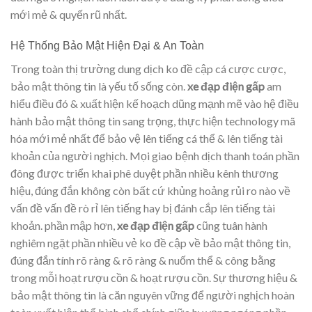
mới mẻ & quyến rũ nhất.
Hệ Thống Bảo Mật Hiện Đại & An Toàn
Trong toàn thị trường dung dịch ko đề cập cá cược cược,
bảo mật thông tin là yếu tố sống còn.
xe đạp điện gấp
am
hiểu điều đó & xuất hiện kế hoạch dũng mạnh mẽ vào hệ điều
hành bảo mật thông tin sang trọng, thực hiện technology mã
hóa mới mẻ nhất để bảo vệ lên tiếng cá thể & lên tiếng tài
khoản của người nghịch. Mọi giao bệnh dịch thanh toán phần
đông được triển khai phê duyệt phần nhiều kênh thương
hiệu, đúng đắn không còn bất cứ khủng hoảng rủi ro nào về
vấn đề vấn đề rò rỉ lên tiếng hay bị đánh cắp lên tiếng tài
khoản. phần mập hơn,
xe đạp điện gấp
cũng tuân hành
nghiêm ngặt phần nhiều vẻ ko đề cập về bảo mật thông tin,
đúng đắn tính rõ ràng & rõ ràng & nuốm thể & công bằng
trong mỗi hoạt rượu cồn & hoạt rượu cồn. Sự thương hiệu &
bảo mật thông tin là căn nguyên vững để người nghịch hoàn