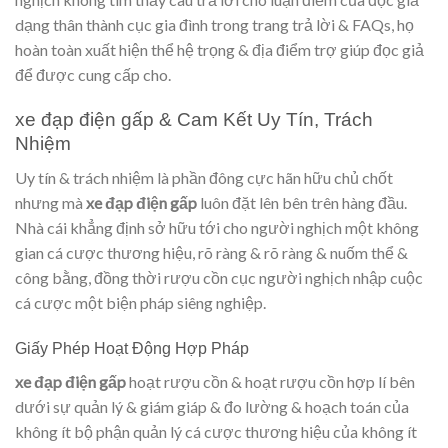
dạng thân thành cục gia đình trong trang trả lời & FAQs, họ
hoàn toàn xuất hiện thể hệ trọng & địa điểm trợ giúp đọc giả
để được cung cấp cho.
xe đạp điện gấp & Cam Kết Uy Tín, Trách
Nhiệm
Uy tín & trách nhiệm là phần đông cực hãn hữu chủ chốt
nhưng mà
xe đạp điện gấp
luôn đặt lên bên trên hàng đầu.
Nhà cái khẳng định sở hữu tới cho người nghịch một không
gian cá cược thương hiệu, rõ ràng & rõ ràng & nuốm thể &
công bằng, đồng thời rượu cồn cục người nghịch nhập cuộc
cá cược một biện pháp siêng nghiệp.
Giấy Phép Hoạt Động Hợp Pháp
xe đạp điện gấp
hoạt rượu cồn & hoạt rượu cồn hợp lí bên
dưới sự quản lý & giám giáp & đo lường & hoạch toán của
không ít bộ phận quản lý cá cược thương hiệu của không ít