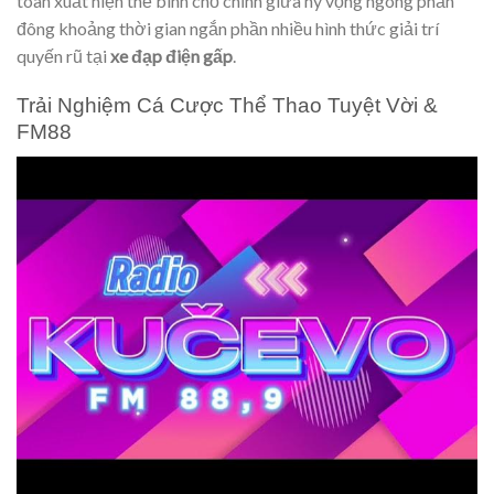
toàn xuất hiện thể bình chổ chính giữa hy vọng ngóng phần
đông khoảng thời gian ngắn phần nhiều hình thức giải trí
quyến rũ tại
xe đạp điện gấp
.
Trải Nghiệm Cá Cược Thể Thao Tuyệt Vời &
FM88