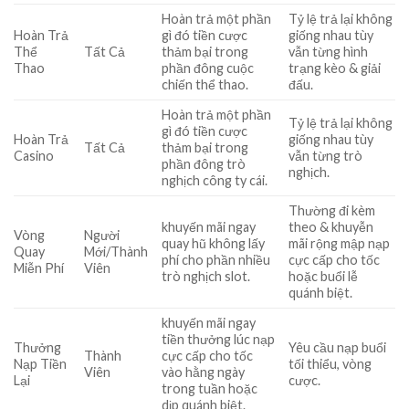
Hoàn trả một phần
Tỷ lệ trả lại không
Hoàn Trả
gì đó tiền cược
giống nhau tùy
Thể
Tất Cả
thảm bại trong
vẫn từng hình
Thao
phần đông cuộc
trạng kèo & giải
chiến thể thao.
đấu.
Hoàn trả một phần
Tỷ lệ trả lại không
gì đó tiền cược
Hoàn Trả
giống nhau tùy
Tất Cả
thảm bại trong
Casino
vẫn từng trò
phần đông trò
nghịch.
nghịch công ty cái.
Thường đi kèm
khuyến mãi ngay
theo & khuyễn
Vòng
Người
quay hũ không lấy
mãi rộng mập nạp
Quay
Mới/Thành
phí cho phần nhiều
cực cấp cho tốc
Miễn Phí
Viên
trò nghịch slot.
hoặc buổi lễ
quánh biệt.
khuyến mãi ngay
tiền thưởng lúc nạp
Thưởng
Yêu cầu nạp buổi
Thành
cực cấp cho tốc
Nạp Tiền
tối thiểu, vòng
Viên
vào hằng ngày
Lại
cược.
trong tuần hoặc
dịp quánh biệt.