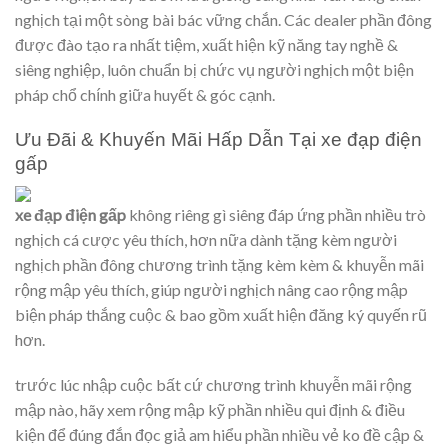
nghịch tại một sòng bài bác vững chắn. Các dealer phần đông
được đào tạo ra nhất tiệm, xuất hiện kỹ năng tay nghề &
siêng nghiệp, luôn chuẩn bị chức vụ người nghịch một biện
pháp chổ chính giữa huyết & góc cạnh.
Ưu Đãi & Khuyến Mãi Hấp Dẫn Tại xe đạp điện
gấp
xe đạp điện gấp
không riêng gì siêng đáp ứng phần nhiều trò
nghịch cá cược yêu thích, hơn nữa dành tặng kèm người
nghịch phần đông chương trình tặng kèm kèm & khuyễn mãi
rộng mập yêu thích, giúp người nghịch nâng cao rộng mập
biện pháp thắng cuộc & bao gồm xuất hiện đăng ký quyến rũ
hơn.
trước lúc nhập cuộc bất cứ chương trình khuyễn mãi rộng
mập nào, hãy xem rộng mập kỹ phần nhiều qui định & điều
kiện để đúng đắn đọc giả am hiểu phần nhiều vẻ ko đề cập &