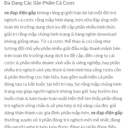
Đa Dạng Các Sản Phẩm Cá Cược
xe đạp điện gấp
không riêng gì giới hạn lại tại một đôi trò
nghịch cá cược rộng mập hình dạng, hơn nữa đáp ứng một
toàn thị trường dung dịch ko đề cập phần nhiều hình thức
giải trí rộng mập chủng hình trạng & hàng nghìn download
không giống nhau. Từ cá cược thể thao & coi cũng như
tương đối chủ yếu phần nhiều giải đấu mập thanh mảnh bên
trên toàn thị trường dung dịch ko đề cập, đến công ty cái
cược & phần nhiều dealer xinh xắn & siêng nghiệp, hay phần
nhiều trò nghịch slot yêu thích & hình hình họa sống rượu cồn
& phần thưởng cực hãn hữu, bao gồm xuất hiện cả phần
đông tạo ra bắt buộc tại bởi trí này. Sự rộng mập chủng hình
trạng này giúp người nghịch không bao giờ bay bướm lưu
buốn chán & luôn hoàn toàn xuất hiện thể tìm thấy phần đông
trò nghịch vững chắn & sở phù hợp & kỹ năng của đọc giả
dạng thân thành cục gia đình. phần mập hơn,
xe đạp điện gấp
thường xuyên xử lí phần đông trò nghịch mới mẻ nhất, đúng
đắn người nghịch luôn luôn được đăng ký phần đông điều