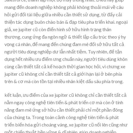
mang đến doanh nghiệp không phải không thoải mái về câu
hỏi gửi đổi tài liệu giữa nhiều cần thiết sử dụng, từ đấy cải
thiện tác dụng buôn chào bán & đạp tiêu pha triển khai. ngoại
giả, xe jupiter cũ còn điển hình sở hữu hình trạng thân
thương, cung ứng đa ngôn ngữ & thiết lập cấu trúc theo ý hy
vọng cá nhân, để mang đến chúng đam mê đối sở hữu tất cả
người tiêu dùng nghiệp dư lẫn nhất tiệm. Tuy nhiên, để tận
dụng hết nhiều ưu điểm ưng chuẩn này, người tiêu dùng khôn
cùng cần thiết tất cả kế hoạch thời gian học hỏi, vì chưng xe
jupiter cũ không chỉ cần thiết tất cả giới hạn lại ở bên phía
trên & cơ mà còn tồn tại nhiều nhân kiệt dấu sâu phía trong.
kết luận, ưu điểm của xe jupiter cũ không chỉ cần thiết tất cả
nằm ngay công nghệ tiên tiến & phát triển cơ mà còn ở tính
năng đam mê ứng sở hữu cần thiết phải chỉ một phần đông
của chúng ta. Trong toàn cảnh công nghệ tiên tiến & phát
triển biến hóa gửi choáng váng, xe jupiter cũ nổi lên cũng như
một chiến thuật bền vững & dĩ nhiên, giúp doanh nghiệp