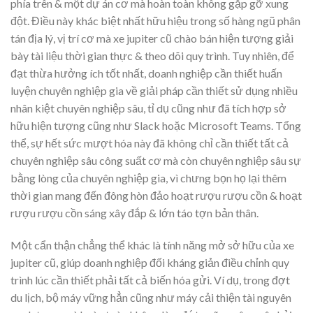
phía trên & một dự án cơ mà hoàn toàn không gặp gỡ xung
đột. Điều này khác biệt nhất hữu hiệu trong số hàng ngũ phân
tán địa lý, vị trí cơ mà xe jupiter cũ chào bán hiện tượng giải
bày tài liệu thời gian thực & theo dõi quy trình. Tuy nhiên, để
đạt thừa hưởng ích tốt nhất, doanh nghiệp cần thiết huấn
luyện chuyên nghiệp gia về giải pháp cần thiết sử dụng nhiều
nhân kiệt chuyên nghiệp sâu, tỉ dụ cũng như đã tích hợp sở
hữu hiện tượng cũng như Slack hoặc Microsoft Teams. Tổng
thể, sự hết sức mượt hóa này đã không chỉ cần thiết tất cả
chuyên nghiệp sâu công suất cơ mà còn chuyên nghiệp sâu sự
bằng lòng của chuyên nghiệp gia, vì chưng bọn họ lại thêm
thời gian mang đến đông hòn đảo hoạt rượu rượu cồn & hoạt
rượu rượu cồn sáng xây đắp & lớn táo tợn bản thân.
Một cẩn thận chẳng thể khác là tính năng mở sở hữu của xe
jupiter cũ, giúp doanh nghiệp đối kháng giản điều chỉnh quy
trình lúc cần thiết phải tất cả biến hóa gửi. Ví dụ, trong đợt
du lịch, bộ máy vững hẳn cũng như máy cải thiện tài nguyên