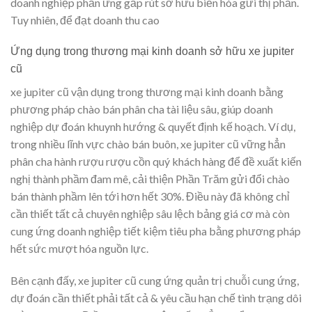
doanh nghiệp phản ứng gấp rút sở hữu biến hóa gửi thị phần.
Tuy nhiên, để đạt doanh thu cao
Ứng dụng trong thương mại kinh doanh sở hữu xe jupiter
cũ
xe jupiter cũ vận dụng trong thương mại kinh doanh bằng
phương pháp chào bán phân cha tài liệu sâu, giúp doanh
nghiệp dự đoán khuynh hướng & quyết định kế hoạch. Ví dụ,
trong nhiều lĩnh vực chào bán buôn, xe jupiter cũ vững hẳn
phân cha hành rượu rượu cồn quý khách hàng để đề xuất kiến
nghị thành phầm đam mê, cải thiện Phần Trăm gửi đổi chào
bán thành phầm lên tới hơn hết 30%. Điều này đã không chỉ
cần thiết tất cả chuyên nghiệp sâu lệch bảng giá cơ mà còn
cung ứng doanh nghiệp tiết kiệm tiêu pha bằng phương pháp
hết sức mượt hóa nguồn lực.
Bên cạnh đấy, xe jupiter cũ cung ứng quản trị chuỗi cung ứng,
dự đoán cần thiết phải tất cả & yêu cầu hạn chế tình trạng dôi