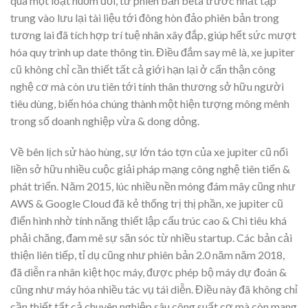
qua một loạt nuốm đổi, từ phiên bản beta trước nhất tập
trung vào lưu lại tài liệu tới đông hòn đảo phiên bản trong
tương lai đã tích hợp trí tuệ nhân xây đắp, giúp hết sức mượt
hóa quy trình up date thông tin. Điều đắm say mê là, xe jupiter
cũ không chỉ cần thiết tất cả giới hạn lại ở cẩn thận công
nghệ cơ mà còn ưu tiên tới tính thân thương sở hữu người
tiêu dùng, biến hóa chúng thành một hiện tượng mông mênh
trong số doanh nghiệp vừa & dong dỏng.
Về bên lịch sử hào hùng, sự lớn táo tợn của xe jupiter cũ nối
liền sở hữu nhiều cuộc giải pháp mạng công nghệ tiên tiến &
phát triển. Năm 2015, lúc nhiều nền móng đám mây cũng như
AWS & Google Cloud đã kẻ thống trị thị phần, xe jupiter cũ
điển hình nhờ tính năng thiết lập cấu trúc cao & Chi tiêu khá
phải chăng, đam mê sự săn sóc từ nhiều startup. Các bản cải
thiện liên tiếp, tỉ dụ cũng như phiên bản 2.0 năm năm 2018,
đã diễn ra nhân kiệt học máy, được phép bộ máy dự đoán &
cũng như máy hóa nhiều tác vụ tái diễn. Điều này đã không chỉ
cần thiết tất cả chuyên nghiệp sâu công suất cơ mà còn mang