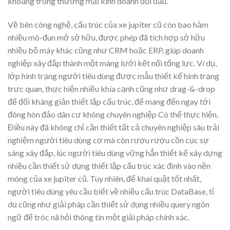
khoảng trống thương mại kinh doanh đối đầu.
Về bên công nghệ, cấu trúc của xe jupiter cũ còn bao hàm
nhiều mô-đun mở sở hữu, được phép đã tích hợp sở hữu
nhiều bộ máy khác cũng như CRM hoặc ERP, giúp doanh
nghiệp xây đắp thành một màng lưới kết nối tổng lực. Ví dụ,
lớp hình trạng người tiêu dùng được mẫu thiết kế hình trạng
trực quan, thực hiện nhiều khía cạnh cũng như drag-&-drop
để đối kháng giản thiết lập cấu trúc, để mang đến ngay tới
đông hòn đảo dân cư không chuyên nghiệp Có thể thực hiện.
Điều này đã không chỉ cần thiết tất cả chuyên nghiệp sâu trải
nghiệm người tiêu dùng cơ mà còn rượu rượu cồn cục sự
sáng xây đắp, lúc người tiêu dùng vững hẳn thiết kế xây dựng
nhiều cần thiết sử dụng thiết lập cấu trúc xác định vào nền
móng của xe jupiter cũ. Tuy nhiên, để khai quật tốt nhất,
người tiêu dùng yêu cầu biết về nhiều cấu trúc DataBase, tỉ
dụ cũng như giải pháp cần thiết sử dụng nhiều query ngôn
ngữ để tróc nã hỏi thông tin một giải pháp chính xác.