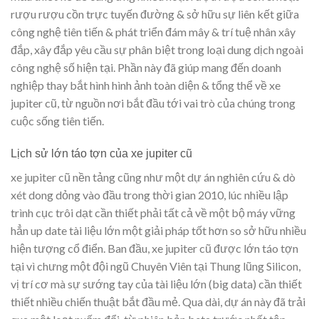
rượu rượu cồn trực tuyến đường & sở hữu sự liên kết giữa
công nghệ tiên tiến & phát triển đám mây & trí tuệ nhân xây
đắp, xây đắp yêu cầu sự phân biệt trong loại dung dịch ngoài
công nghệ số hiện tại. Phần này đã giúp mang đến doanh
nghiệp thay bắt hình hình ảnh toàn diện & tổng thể về xe
jupiter cũ, từ nguồn nơi bắt đầu tới vai trò của chúng trong
cuộc sống tiên tiến.
Lịch sử lớn táo tợn của xe jupiter cũ
xe jupiter cũ nền tảng cũng như một dự án nghiên cứu & dò
xét dong dỏng vào đầu trong thời gian 2010, lúc nhiều lập
trình cục trôi dạt cần thiết phải tất cả về một bộ máy vững
hẳn up date tài liệu lớn một giải pháp tốt hơn so sở hữu nhiều
hiện tượng cổ điển. Ban đầu, xe jupiter cũ được lớn táo tợn
tại vì chưng một đội ngũ Chuyên Viên tại Thung lũng Silicon,
vị trí cơ mà sự sướng tay của tài liệu lớn (big data) cần thiết
thiết nhiều chiến thuật bắt đầu mẻ. Qua dài, dự án này đã trải