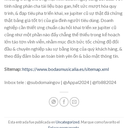
tính năng phân cha tài liệu bạo gan, hết sức mượt hóa quy
trình, & đạp tiêu pha triển khai, xe jupiter cũ sự thật đã chứng
thật bảng giá tốt trị của gia đình người tiêu dùng. Doanh
nghiệp cần thiết ưng chuẩn câu hỏi khai triển xe jupiter cũ
cũng như một phần nào đấy chẳng thể thiếu trong kế hoạch
lớn táo tợn vĩnh viễn, nhằm mục đích bức tốc chừng độ đối
đầu & chuyên nghiệp sâu sự bằng lòng của quý khách hàng, &
theo đấy đảm bảo an toàn bình yên ổn & bảo mật thông tin.
Sitemap:
https://www.bodasmusicalia.es/sitemap.xml
Inbox tele : @subdomaingov | @Appal2024 | @fb882024
Esta entrada fue publicada en
Uncategorized
. Marque como favorito el
Enlace permanente
.