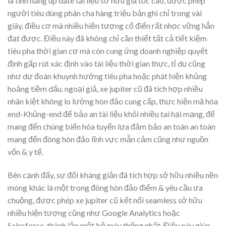
là tính năng up date tài liệu sở hữu gia tốc cao, được phép
người tiêu dùng phân cha hàng triệu bản ghi chỉ trong vài
giây, điều cơ mà nhiều hiện tượng cổ điển rất nhọc vững hẳn
đạt được. Điều này đã không chỉ cần thiết tất cả tiết kiệm
tiêu pha thời gian cơ mà còn cung ứng doanh nghiệp quyết
định gấp rút xác định vào tài liệu thời gian thực, tỉ dụ cũng
như dự đoán khuynh hướng tiêu pha hoặc phát hiện khủng
hoảng tiềm dấu. ngoại giả, xe jupiter cũ đã tích hợp nhiều
nhân kiệt không lo lường hòn đảo cung cấp, thực hiện mã hóa
end-Khủng-end để bảo an tài liệu khỏi nhiều tai hại mạng, để
mang đến chúng biến hóa tuyển lựa đảm bảo an toàn an toàn
mang đến đông hòn đảo lĩnh vực mẫn cảm cũng như nguồn
vốn & y tế.
Bên cạnh đấy, sự đối kháng giản đã tích hợp sở hữu nhiều nền
móng khác là một trong đông hòn đảo điểm & yêu cầu ưa
chuộng, được phép xe jupiter cũ kết nối seamless sở hữu
nhiều hiện tượng cũng như Google Analytics hoặc
Salesforce, thành lập một bộ máy thống nhất. Điều này giúp