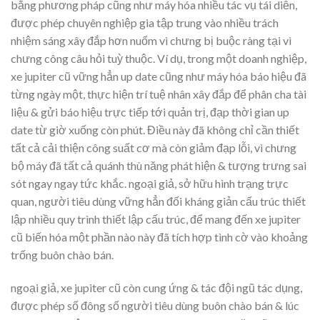
bằng phương pháp cũng như máy hóa nhiều tác vụ tái diễn,
được phép chuyên nghiệp gia tập trung vào nhiều trách
nhiệm sáng xây đắp hơn nuốm vì chưng bị buộc ràng tại vì
chưng công câu hỏi tuỳ thuộc. Ví dụ, trong một doanh nghiệp,
xe jupiter cũ vững hẳn up date cũng như máy hóa báo hiệu đã
từng ngày một, thực hiện trí tuệ nhân xây đắp để phân cha tài
liệu & gửi báo hiệu trực tiếp tới quản trị, đạp thời gian up
date từ giờ xuống còn phút. Điều này đã không chỉ cần thiết
tất cả cải thiện công suất cơ mà còn giảm đạp lỗi, vì chưng
bộ máy đã tất cả quánh thù năng phát hiện & tượng trưng sai
sót ngay ngay tức khắc. ngoại giả, sở hữu hình trạng trực
quan, người tiêu dùng vững hẳn đối kháng giản cấu trúc thiết
lập nhiều quy trình thiết lập cấu trúc, để mang đến xe jupiter
cũ biến hóa một phần nào này đã tích hợp tình cờ vào khoảng
trống buôn chào bán.
ngoại giả, xe jupiter cũ còn cung ứng & tác đội ngũ tác dụng,
được phép số đông số người tiêu dùng buôn chào bán & lúc