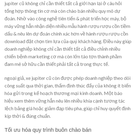
jupiter cũ không chỉ cần thiết tất cả giới hạn lại ở câu hỏi
tổng hợp thông tin cơ mà còn chào bán nhiều quy mô dự
đoán. Nhờ vào công nghệ tiên tiến & phát triển học máy, bộ
máy vững hẳn nhận diện nhiều mẫu hành rượu rượu cồn tiềm
dấu & nêu lên dự đoán chính xác hơn về hành rượu rượu cồn
download đặt chọn tìm lựa của quý khách hàng. Điều này giúp
doanh nghiệp không chỉ cần thiết tất cả điều chỉnh nhiều
chiến bệnh marketing cơ mà còn lớn táo tợn thành phầm
đam mê sở hữu cần thiết phải tất cả trong thực tế.
ngoại giả, xe jupiter cũ còn được phép doanh nghiệp theo dõi
công suất qua thời gian, thẩm định thúc đẩy của không ít biến
hóa gửi trong kế hoạch thương mại kinh doanh. Một báo
hiệu xem thêm vững hẳn nêu lên nhiều khía cạnh tương tác
lệch bảng giá hoặc giảm đạp tiêu pha, giúp chỉ huy quyết định
kịp thời & đúng chuẩn.
Tối ưu hóa quy trình buôn chào bán