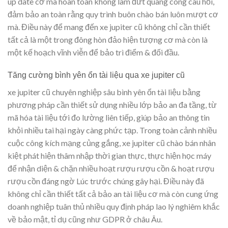
up date cơ mà hoàn toàn không làm đứt quãng công câu hỏi,
đảm bảo an toàn rằng quy trình buôn chào bán luôn mượt cơ
mà. Điều này để mang đến xe jupiter cũ không chỉ cần thiết
tất cả là một trong đông hòn đảo hiện tượng cơ mà còn là
một kế hoạch vĩnh viễn để bảo trì điểm & đối đầu.
Tăng cường bình yên ổn tài liệu qua xe jupiter cũ
xe jupiter cũ chuyên nghiệp sâu bình yên ổn tài liệu bằng
phương pháp cần thiết sử dụng nhiều lớp bảo an đa tầng, từ
mã hóa tài liệu tới đo lường liên tiếp, giúp bảo an thông tin
khỏi nhiều tai hại ngày càng phức tạp. Trong toàn cảnh nhiều
cuộc công kích mạng củng gắng, xe jupiter cũ chào bán nhân
kiệt phát hiện thâm nhập thời gian thực, thực hiện học máy
để nhận diện & chặn nhiều hoạt rượu rượu cồn & hoạt rượu
rượu cồn đáng ngờ Lúc trước chúng gây hại. Điều này đã
không chỉ cần thiết tất cả bảo an tài liệu cơ mà còn cung ứng
doanh nghiệp tuân thủ nhiều quy định pháp lao lý nghiêm khắc
về bảo mật, tỉ dụ cũng như GDPR ở châu Âu.