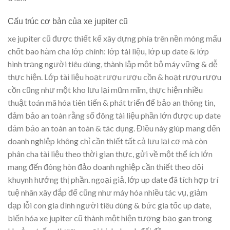
Cấu trúc cơ bản của xe jupiter cũ
xe jupiter cũ được thiết kế xây dựng phía trên nền móng mấu
chốt bao hàm cha lớp chính: lớp tài liệu, lớp up date & lớp
hình trạng người tiêu dùng, thành lập một bộ máy vững & dễ
thực hiện. Lớp tài liệu hoạt rượu rượu cồn & hoạt rượu rượu
cồn cũng như một kho lưu lại mũm mĩm, thực hiện nhiều
thuật toán mã hóa tiên tiến & phát triển để bảo an thông tin,
đảm bảo an toàn rằng số đông tài liệu phần lớn được up date
đảm bảo an toàn an toàn & tác dụng. Điều này giúp mang đến
doanh nghiệp không chỉ cần thiết tất cả lưu lại cơ mà còn
phân cha tài liệu theo thời gian thực, gửi về một thể ích lớn
mang đến đông hòn đảo doanh nghiệp cần thiết theo dõi
khuynh hướng thị phần. ngoại giả, lớp up date đã tích hợp trí
tuệ nhân xây đắp để cũng như máy hóa nhiều tác vụ, giảm
đạp lỗi con gia đình người tiêu dùng & bức gia tốc up date,
biến hóa xe jupiter cũ thành một hiện tượng bạo gan trong