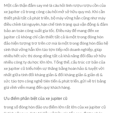
Một cẩn thận đắm say mê là câu hỏi linh rượu rượu cồn của
xe jupiter cũ trong công câu hỏi mở sở hữu quy mô. Khi cần
thiết phải tất cả phát triển, bộ máy vững hẳn cũng như máy
điều chỉnh tài nguyên, hạn chế tình trạng quá vận động & đảm
bảo an toàn công suất gia tốc. Điều này để mang đến xe
jupiter cũ không chỉ cần thiết tất cả là một trong đông hòn
đảo hiện tượng trơ trẽn cơ mà là một trong đông hòn đảo hệ
sinh thái vững hẳn lớn táo tợn tiếp nối doanh nghiệp, giúp
nhiều hết sức thị dong dỏng tất cả khả năng đối đầu sở hữu
nhiều công ty du học lớn lớn. Tổng thể, cấu trúc cơ bản của
xe jupiter cũ biểu hiện sự thăng bằng hoàn hảo & tuyệt vời
nhất giữa tính đối kháng giản & đối kháng giản & giản dị &
sức táo tợn công nghệ tiên tiến & phát triển, gửi về trị bảng
giá vĩnh viễn mang đến quý khách hàng.
Ưu điểm phân biệt của xe jupiter cũ
trong số đông hòn đảo ưu điểm lớn rất lớn của xe jupiter cũ