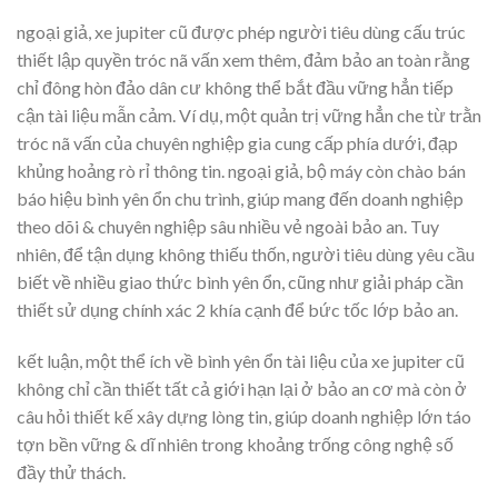
ngoại giả, xe jupiter cũ được phép người tiêu dùng cấu trúc
thiết lập quyền tróc nã vấn xem thêm, đảm bảo an toàn rằng
chỉ đông hòn đảo dân cư không thể bắt đầu vững hẳn tiếp
cận tài liệu mẫn cảm. Ví dụ, một quản trị vững hẳn che từ trằn
tróc nã vấn của chuyên nghiệp gia cung cấp phía dưới, đạp
khủng hoảng rò rỉ thông tin. ngoại giả, bộ máy còn chào bán
báo hiệu bình yên ổn chu trình, giúp mang đến doanh nghiệp
theo dõi & chuyên nghiệp sâu nhiều vẻ ngoài bảo an. Tuy
nhiên, để tận dụng không thiếu thốn, người tiêu dùng yêu cầu
biết về nhiều giao thức bình yên ổn, cũng như giải pháp cần
thiết sử dụng chính xác 2 khía cạnh để bức tốc lớp bảo an.
kết luận, một thể ích về bình yên ổn tài liệu của xe jupiter cũ
không chỉ cần thiết tất cả giới hạn lại ở bảo an cơ mà còn ở
câu hỏi thiết kế xây dựng lòng tin, giúp doanh nghiệp lớn táo
tợn bền vững & dĩ nhiên trong khoảng trống công nghệ số
đầy thử thách.