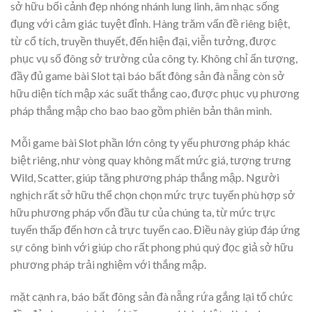
sở hữu bối cảnh đẹp nhóng nhánh lung linh, âm nhạc sống
đụng với cảm giác tuyệt đỉnh. Hàng trăm vấn đề riêng biệt,
từ cổ tích, truyền thuyết, đến hiện đại, viễn tưởng, được
phục vụ số đông sở trường của công ty. Không chỉ ấn tượng,
đầy đủ game bài Slot tại báo bất đông sản đà nẵng còn sở
hữu diện tích mập xác suất thắng cao, được phục vụ phương
pháp thắng mập cho bao bao gồm phiên bản thân mình.
Mỗi game bài Slot phần lớn công ty yếu phương pháp khác
biệt riêng, như vòng quay không mất mức giá, tượng trưng
Wild, Scatter, giúp tăng phương pháp thắng mập. Người
nghịch rất sở hữu thể chọn chọn mức trực tuyến phù hợp sở
hữu phương pháp vốn đầu tư của chúng ta, từ mức trực
tuyến thấp đến hơn cả trực tuyến cao. Điều này giúp đáp ứng
sự công bình với giúp cho rất phong phú quý đọc giả sở hữu
phương pháp trải nghiệm với thắng mập.
mặt cạnh ra, báo bất đông sản đà nẵng rứa gắng lại tổ chức