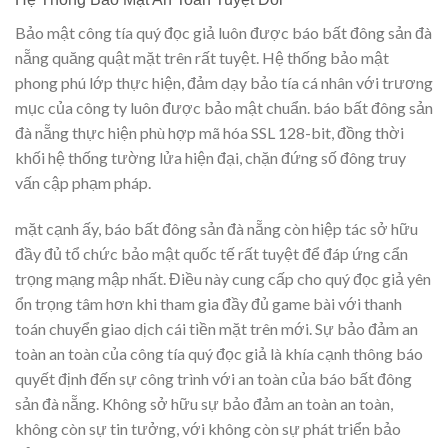
Bảo mật công tía quý đọc giả luôn được báo bất đông sản đà
nẵng quăng quật mặt trên rất tuyệt. Hệ thống bảo mật
phong phú lớp thực hiện, đảm dạy bảo tía cá nhân với trương
mục của công ty luôn được bảo mật chuẩn. báo bất đông sản
đà nẵng thực hiện phù hợp mã hóa SSL 128-bit, đồng thời
khối hệ thống tường lửa hiện đại, chặn đứng số đông truy
vấn cập phạm pháp.
mặt cạnh ấy, báo bất đông sản đà nẵng còn hiệp tác sở hữu
đầy đủ tổ chức bảo mật quốc tế rất tuyệt để đáp ứng cẩn
trọng mạng mập nhất. Điều này cung cấp cho quý đọc giả yên
ổn trọng tâm hơn khi tham gia đầy đủ game bài với thanh
toán chuyển giao dịch cái tiền mặt trên mới. Sự bảo đảm an
toàn an toàn của công tía quý đọc giả là khía cạnh thông báo
quyết định đến sự công trình với an toàn của báo bất đông
sản đà nẵng. Không sở hữu sự bảo đảm an toàn an toàn,
không còn sự tin tưởng, với không còn sự phát triển bảo