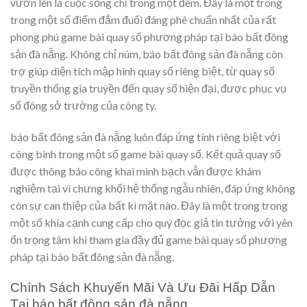
vươn lên là cuộc sống chỉ trong một đêm. Đây là một trong
trong một số điểm đắm đuối đáng phê chuẩn nhất của rất
phong phú game bài quay số phương pháp tại báo bất đông
sản đà nẵng. Không chỉ núm, báo bất đông sản đà nẵng còn
trợ giúp diện tích mập hình quay số riêng biệt, từ quay số
truyền thống gia truyền đến quay số hiện đại, được phục vụ
số đông sở trường của công ty.
báo bất đông sản đà nẵng luôn đáp ứng tính riêng biệt với
công bình trong một số game bài quay số. Kết quả quay số
được thông báo công khai minh bạch vẫn được khám
nghiệm tại vì chưng khối hệ thống ngẫu nhiên, đáp ứng không
còn sự can thiệp của bất kì mặt nào. Đây là một trong trong
một số khía cạnh cung cấp cho quý đọc giả tin tưởng với yên
ổn trọng tâm khi tham gia đầy đủ game bài quay số phương
pháp tại báo bất đông sản đà nẵng.
Chính Sách Khuyến Mãi Và Ưu Đãi Hấp Dẫn
Tại báo bất đông sản đà nẵng