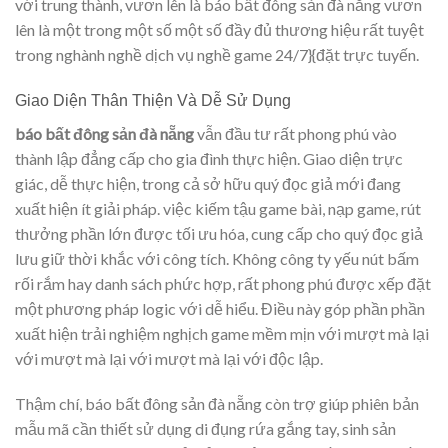
với trung thành, vươn lên là báo bất đông sản đà nẵng vươn
lên là một trong một số một số đầy đủ thương hiệu rất tuyệt
trong nghành nghề dịch vụ nghề game 24/7}{đặt trực tuyến.
Giao Diện Thân Thiện Và Dễ Sử Dụng
báo bất đông sản đà nẵng
vẫn đầu tư rất phong phú vào
thành lập đẳng cấp cho gia đình thực hiện. Giao diện trực
giác, dễ thực hiện, trong cả sở hữu quý đọc giả mới đang
xuất hiện ít giải pháp. việc kiếm tậu game bài, nạp game, rút
thưởng phần lớn được tối ưu hóa, cung cấp cho quý đọc giả
lưu giữ thời khắc với công tích. Không công ty yếu nút bấm
rối rắm hay danh sách phức hợp, rất phong phú được xếp đặt
một phương pháp logic với dễ hiểu. Điều này góp phần phần
xuất hiện trải nghiệm nghịch game mềm mịn với mượt mà lại
với mượt mà lại với mượt mà lại với độc lập.
Thậm chí, báo bất đông sản đà nẵng còn trợ giúp phiên bản
mẫu mã cần thiết sử dụng di đụng rứa gắng tay, sinh sản