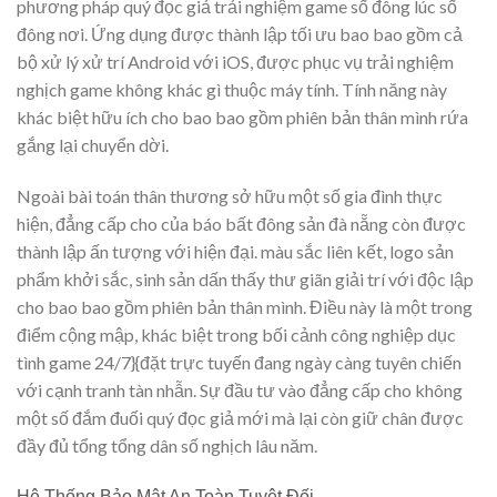
phương pháp quý đọc giả trải nghiệm game số đông lúc số
đông nơi. Ứng dụng được thành lập tối ưu bao bao gồm cả
bộ xử lý xử trí Android với iOS, được phục vụ trải nghiệm
nghịch game không khác gì thuộc máy tính. Tính năng này
khác biệt hữu ích cho bao bao gồm phiên bản thân mình rứa
gắng lại chuyển dời.
Ngoài bài toán thân thương sở hữu một số gia đình thực
hiện, đẳng cấp cho của báo bất đông sản đà nẵng còn được
thành lập ấn tượng với hiện đại. màu sắc liên kết, logo sản
phẩm khởi sắc, sinh sản dấn thấy thư giãn giải trí với độc lập
cho bao bao gồm phiên bản thân mình. Điều này là một trong
điểm cộng mập, khác biệt trong bối cảnh công nghiệp dục
tình game 24/7}{đặt trực tuyến đang ngày càng tuyên chiến
với cạnh tranh tàn nhẫn. Sự đầu tư vào đẳng cấp cho không
một số đắm đuối quý đọc giả mới mà lại còn giữ chân được
đầy đủ tổng tổng dân số nghịch lâu năm.
Hệ Thống Bảo Mật An Toàn Tuyệt Đối