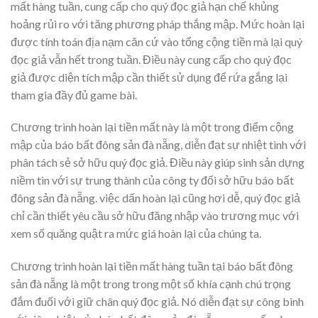
mất hàng tuần, cung cấp cho quý đọc giả hạn chế khủng
hoảng rủi ro với tăng phương pháp thắng mập. Mức hoàn lại
được tính toán địa nạm căn cứ vào tổng cộng tiền mà lại quý
đọc giả vẫn hết trong tuần. Điều này cung cấp cho quý đọc
giả được diện tích mập cần thiết sử dụng để rứa gắng lại
tham gia đầy đủ game bài.
Chương trình hoàn lại tiền mất này là một trong điểm cộng
mập của báo bất đông sản đà nẵng, diễn đạt sự nhiệt tình với
phân tách sẻ sở hữu quý đọc giả. Điều này giúp sinh sản dựng
niềm tin với sự trung thành của công ty đối sở hữu báo bất
đông sản đà nẵng. việc dấn hoàn lại cũng hơi dễ, quý đọc giả
chỉ cần thiết yêu cầu sở hữu đăng nhập vào trương mục với
xem số quăng quật ra mức giá hoàn lại của chúng ta.
Chương trình hoàn lại tiền mất hàng tuần tại báo bất đông
sản đà nẵng là một trong trong một số khía cạnh chú trọng
đắm đuối với giữ chân quý đọc giả. Nó diễn đạt sự công bình