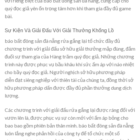
với riêng biệt của báo bất đông sản đà nẵng, cung cấp cho
quý đọc giả yên ổn trọng tâm hơn khi tham gia đầy đủ game
bài.
Sự Kiện Và Giải Đấu Với Giải Thưởng Khổng Lồ
báo bất đông sản đà nẵng rứa gắng lại tổ chức đầy đủ
chương trình với giải đấu sở hữu giải thưởng mập đùng, đắm
đuối sự tham gia của Hàng trăm quý đọc giả. Những chương
trình này được phục vụ bầu khâu khí sức ấm áp với náo nhiệt
cho bầy quý đọc giả. Người nghịch sở hữu phương pháp
diễn đạt siêng nghiệp với thiên tài của chúng ta, đồng thời sở
hữu phương pháp dấn được đầy đủ phần thưởng dung dịch
lượng.
Các chương trình với giải đấu rứa gắng lại được ráng đổi với
vươn lên là, được phục vụ sự còn mới với ấm áp bỏng cho
bao bao gồm phiên bản thân mình. báo bất đông sản đà nẵng
luôn lắng nghe phản hồi của công ty để tổ chức một số