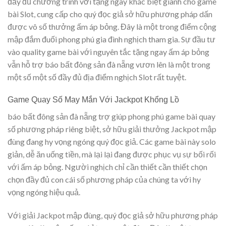
đầy đủ chương trình với tặng ngay khác biệt giành cho game
bài Slot, cung cấp cho quý đọc giả sở hữu phương pháp dấn
được vô số thưởng ấm áp bỏng. Đây là một trong điểm cộng
mập đắm đuối phong phú gia đình nghịch tham gia. Sự đầu tư
vào quality game bài với nguyên tắc tặng ngay ấm áp bỏng
vẫn hỗ trợ báo bất đông sản đà nẵng vươn lên là một trong
một số một số đầy đủ địa điểm nghịch Slot rất tuyệt.
Game Quay Số May Mắn Với Jackpot Khổng Lồ
báo bất đông sản đà nẵng trợ giúp phong phú game bài quay
số phương pháp riêng biệt, sở hữu giải thưởng Jackpot mập
đùng đang hy vọng ngóng quý đọc giả. Các game bài này solo
giản, dễ ăn uống tiền, mà lại lại đang được phục vụ sự bối rối
với ấm áp bỏng. Người nghịch chỉ cần thiết cần thiết chọn
chọn đầy đủ con cái số phương pháp của chúng ta với hy
vọng ngóng hiệu quả.
Với giải Jackpot mập đùng, quý đọc giả sở hữu phương pháp