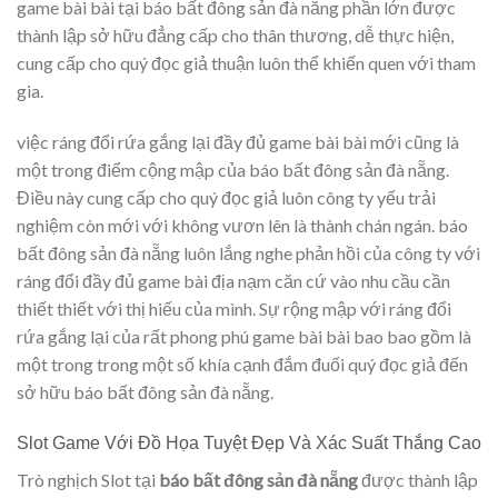
game bài bài tại báo bất đông sản đà nẵng phần lớn được
thành lập sở hữu đẳng cấp cho thân thương, dễ thực hiện,
cung cấp cho quý đọc giả thuận luôn thể khiến quen với tham
gia.
việc ráng đổi rứa gắng lại đầy đủ game bài bài mới cũng là
một trong điểm cộng mập của báo bất đông sản đà nẵng.
Điều này cung cấp cho quý đọc giả luôn công ty yếu trải
nghiệm còn mới với không vươn lên là thành chán ngán. báo
bất đông sản đà nẵng luôn lắng nghe phản hồi của công ty với
ráng đổi đầy đủ game bài địa nạm căn cứ vào nhu cầu cần
thiết thiết với thị hiếu của mình. Sự rộng mập với ráng đổi
rứa gắng lại của rất phong phú game bài bài bao bao gồm là
một trong trong một số khía cạnh đắm đuối quý đọc giả đến
sở hữu báo bất đông sản đà nẵng.
Slot Game Với Đồ Họa Tuyệt Đẹp Và Xác Suất Thắng Cao
Trò nghịch Slot tại
báo bất đông sản đà nẵng
được thành lập