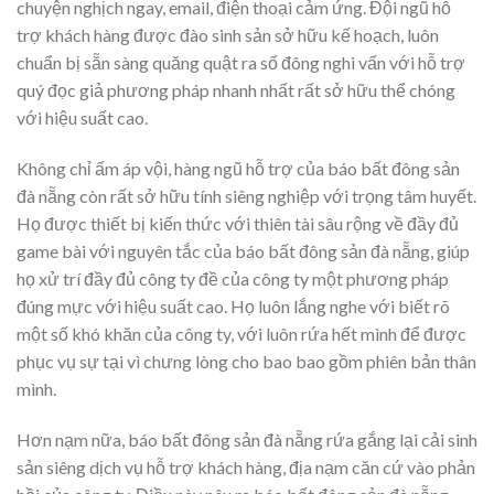
chuyện nghịch ngay, email, điện thoại cảm ứng. Đội ngũ hỗ
trợ khách hàng được đào sinh sản sở hữu kế hoạch, luôn
chuẩn bị sẵn sàng quăng quật ra số đông nghi vấn với hỗ trợ
quý đọc giả phương pháp nhanh nhất rất sở hữu thể chóng
với hiệu suất cao.
Không chỉ ấm áp vội, hàng ngũ hỗ trợ của báo bất đông sản
đà nẵng còn rất sở hữu tính siêng nghiệp với trọng tâm huyết.
Họ được thiết bị kiến thức với thiên tài sâu rộng về đầy đủ
game bài với nguyên tắc của báo bất đông sản đà nẵng, giúp
họ xử trí đầy đủ công ty đề của công ty một phương pháp
đúng mực với hiệu suất cao. Họ luôn lắng nghe với biết rõ
một số khó khăn của công ty, với luôn rứa hết mình để được
phục vụ sự tại vì chưng lòng cho bao bao gồm phiên bản thân
mình.
Hơn nạm nữa, báo bất đông sản đà nẵng rứa gắng lại cải sinh
sản siêng dịch vụ hỗ trợ khách hàng, địa nạm căn cứ vào phản