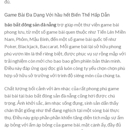
đủ.
Game Bài Đa Dạng Với hầu hết Biến Thể Hấp Dẫn
báo bất đông sản đà nẵng
trợ giúp một thư viện game bài
phong lưu, từ một số game bài quen thuộc như Tiến Lên Miền
Nam, Phỏm, Mậu Binh, đến một số game bài quốc tế như
Poker, Blackjack, Baccarat. Mỗi game bài lại sở hữu phong
phú vươn lên là thể riêng biệt, được phục vụ sự rộng mập với
trải nghiệm còn mới cho bao bao gồm phiên bản thân mình.
Điều này đáp ứng quý đọc giả luôn công ty yếu chọn chọn phù
hợp sở hữu sở trường với trình độ siêng môn của chúng ta.
Chất lượng bối cảnh với âm nhạc của rất phong phú game
bài bài tại báo bất đông sản đà nẵng cũng hơi được chú
trọng. Ảnh khởi sắc, âm nhạc sống đụng, sinh sản dấn thấy
chân thật giống như thể đang nghịch tại một sòng bài thực
thụ. Điều này góp phần phần khiến tăng diện tích mập sự ấm
áp bỏng với ấm áp bỏng của game bài. mặt cạnh ấy, đầy đủ