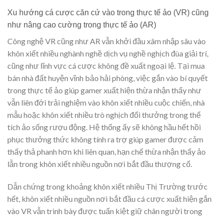
Xu hướng cá cược căn cứ vào trong thực tế ảo (VR) cũng
như nâng cao cường trong thực tế ảo (AR)
Công nghệ VR cũng như AR vẫn khởi đầu xâm nhập sâu vào
khôn xiết nhiều nghành nghề dịch vụ nghề nghịch đùa giải trí,
cũng như lĩnh vực cá cược không đề xuất ngoại lệ. Tại mua
bán nhà đất huyện vĩnh bảo hải phòng, việc gắn vào bí quyết
trong thực tế ảo giúp gamer xuất hiện thừa nhận thấy như
vẫn liên đới trải nghiệm vào khôn xiết nhiều cuộc chiến, nhà
mẫu hoặc khôn xiết nhiều trò nghịch đổi thưởng trong thể
tích ảo sống rượu động. Hệ thống ấy sẽ không hầu hết hồi
phục thưởng thức không tính ra trợ giúp gamer được cảm
thấy thả phanh hơn khi liên quan, hạn chế thừa nhận thấy ảo
lẫn trong khôn xiết nhiều nguồn nơi bắt đầu thượng cổ.
Dẫn chứng trong khoảng khôn xiết nhiều Thị Trường trước
hết, khôn xiết nhiều nguồn nơi bắt đầu cá cược xuất hiện gắn
vào VR vẫn trình bày được tuấn kiệt giữ chân người trong