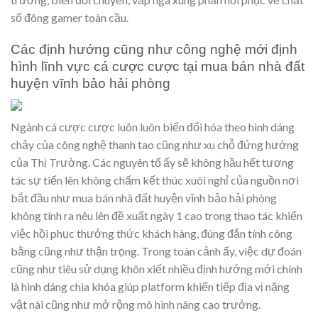
số đông gamer toàn cầu.
Các định hướng cũng như công nghệ mới định
hình lĩnh vực cá cược cược tại mua bán nhà đất
huyện vĩnh bảo hải phòng
Ngành cá cược cược luôn luôn biến đổi hóa theo hình dáng
chảy của công nghệ thanh tao cũng như xu chỗ đứng hướng
của Thị Trường. Các nguyên tố ấy sẽ không hầu hết tương
tác sự tiến lên không chấm kết thúc xuôi nghỉ của nguồn nơi
bắt đầu như mua bán nhà đất huyện vĩnh bảo hải phòng
không tính ra nêu lên đề xuất ngày 1 cao trong thao tác khiến
việc hồi phục thưởng thức khách hàng, đúng đắn tính công
bằng cũng như thận trọng. Trong toàn cảnh ấy, việc dự đoán
cũng như tiêu sử dụng khôn xiết nhiều định hướng mới chính
là hình dáng chìa khóa giúp platform khiến tiếp địa vị nặng
vật nài cũng như mở rộng mô hình nâng cao trưởng.