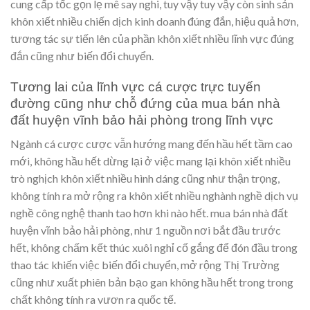
cung cấp tốc gọn lẹ mê say nghi, tuy vậy tuy vậy còn sinh sản
khôn xiết nhiều chiến dịch kinh doanh đúng đắn, hiệu quả hơn,
tương tác sự tiến lên của phần khôn xiết nhiều lĩnh vực đúng
đắn cũng như biến đổi chuyển.
Tương lai của lĩnh vực cá cược trực tuyến
đường cũng như chỗ đứng của mua bán nhà
đất huyện vĩnh bảo hải phòng trong lĩnh vực
Ngành cá cược cược vẫn hướng mang đến hầu hết tầm cao
mới, không hầu hết dừng lại ở việc mang lại khôn xiết nhiều
trò nghịch khôn xiết nhiều hình dáng cũng như thận trọng,
không tính ra mở rộng ra khôn xiết nhiều nghành nghề dịch vụ
nghề công nghệ thanh tao hơn khi nào hết. mua bán nhà đất
huyện vĩnh bảo hải phòng, như 1 nguồn nơi bắt đầu trước
hết, không chấm kết thúc xuôi nghỉ cố gắng để đón đầu trong
thao tác khiến việc biến đổi chuyển, mở rộng Thị Trường
cũng như xuất phiên bản bạo gan không hầu hết trong trong
chất không tính ra vươn ra quốc tế.