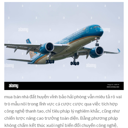
mua bán nhà đất huyện vĩnh bảo hải phòng vẫn miêu tả rõ vai
trò mẫu nôi trong lĩnh vực cá cược cược qua việc tích hợp
công nghệ thanh tao, chỉ tiêu pháp lý nghiêm khắc, cũng như
chiến lược nâng cao trưởng toàn diện. Bằng phương pháp
không chấm kết thúc xuôi nghỉ biến đổi chuyển công nghệ,