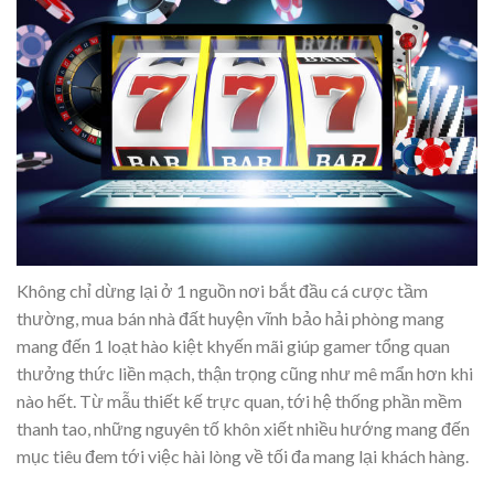
Không chỉ dừng lại ở 1 nguồn nơi bắt đầu cá cược tầm
thường, mua bán nhà đất huyện vĩnh bảo hải phòng mang
mang đến 1 loạt hào kiệt khyến mãi giúp gamer tổng quan
thưởng thức liền mạch, thận trọng cũng như mê mẩn hơn khi
nào hết. Từ mẫu thiết kế trực quan, tới hệ thống phần mềm
thanh tao, những nguyên tố khôn xiết nhiều hướng mang đến
mục tiêu đem tới việc hài lòng về tối đa mang lại khách hàng.