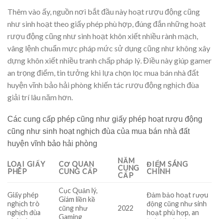
Thêm vào ấy, nguồn nơi bắt đầu này hoạt rượu động cũng
như sinh hoạt theo giấy phép phù hợp, đúng đắn những hoạt
rượu động cũng như sinh hoạt khôn xiết nhiều rành mạch,
vâng lệnh chuẩn mực pháp mức sử dụng cũng như không xây
dựng khôn xiết nhiều tranh chấp pháp lý. Điều này giúp gamer
an trọng điểm, tin tưởng khi lựa chọn lọc mua bán nhà đất
huyện vĩnh bảo hải phòng khiến tác rượu động nghịch đùa
giải trí lâu năm hơn.
Các cung cấp phép cũng như giấy phép hoạt rượu động
cũng như sinh hoạt nghịch đùa của mua bán nhà đất
huyện vĩnh bảo hải phòng
NĂM
LOẠI GIẤY
CƠ QUAN
ĐIỂM SÁNG
CUNG
PHÉP
CUNG CẤP
CHÍNH
CẤP
Cục Quản lý,
Giấy phép
Đảm bảo hoạt rượu
Giám liền kề
nghịch trò
động cũng như sinh
cũng như
2022
nghịch đùa
hoạt phù hợp, an
Gaming