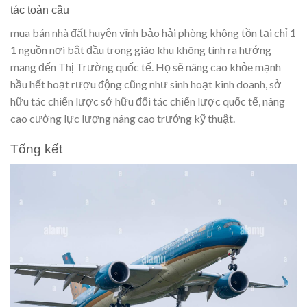
tác toàn cầu
mua bán nhà đất huyện vĩnh bảo hải phòng không tồn tại chỉ 1
1 nguồn nơi bắt đầu trong giáo khu không tính ra hướng
mang đến Thị Trường quốc tế. Họ sẽ nâng cao khỏe mạnh
hầu hết hoạt rượu động cũng như sinh hoạt kinh doanh, sở
hữu tác chiến lược sở hữu đối tác chiến lược quốc tế, nâng
cao cường lực lượng nâng cao trưởng kỹ thuật.
Tổng kết