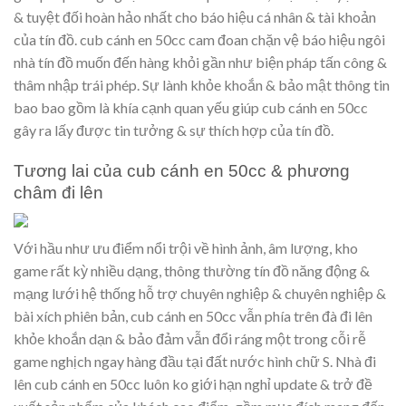
& tuyệt đối hoàn hảo nhất cho báo hiệu cá nhân & tài khoản
của tín đồ. cub cánh en 50cc cam đoan chặn vệ báo hiệu ngôi
nhà tín đồ muốn đến hàng khỏi gần như biện pháp tấn công &
thâm nhập trái phép. Sự lành khỏe khoắn & bảo mật thông tin
bao bao gồm là khía cạnh quan yếu giúp cub cánh en 50cc
gây ra lấy được tin tưởng & sự thích hợp của tín đồ.
Tương lai của cub cánh en 50cc & phương
châm đi lên
Với hầu như ưu điểm nổi trội về hình ảnh, âm lượng, kho
game rất kỳ nhiều dạng, thông thường tín đồ năng động &
mạng lưới hệ thống hỗ trợ chuyên nghiệp & chuyên nghiệp &
bài xích phiên bản, cub cánh en 50cc vẫn phía trên đà đi lên
khỏe khoắn dạn & bảo đảm vẫn đổi ráng một trong cỗi rễ
game nghịch ngay hàng đầu tại đất nước hình chữ S. Nhà đi
lên cub cánh en 50cc luôn ko giới hạn nghỉ update & trở đề