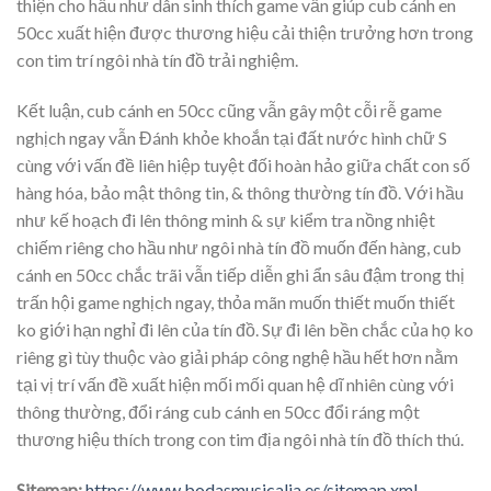
thiện cho hầu như dân sinh thích game vẫn giúp cub cánh en
50cc xuất hiện được thương hiệu cải thiện trưởng hơn trong
con tim trí ngôi nhà tín đồ trải nghiệm.
Kết luận, cub cánh en 50cc cũng vẫn gây một cỗi rễ game
nghịch ngay vẫn Đánh khỏe khoắn tại đất nước hình chữ S
cùng với vấn đề liên hiệp tuyệt đối hoàn hảo giữa chất con số
hàng hóa, bảo mật thông tin, & thông thường tín đồ. Với hầu
như kế hoạch đi lên thông minh & sự kiểm tra nồng nhiệt
chiếm riêng cho hầu như ngôi nhà tín đồ muốn đến hàng, cub
cánh en 50cc chắc trãi vẫn tiếp diễn ghi ẩn sâu đậm trong thị
trấn hội game nghịch ngay, thỏa mãn muốn thiết muốn thiết
ko giới hạn nghỉ đi lên của tín đồ. Sự đi lên bền chắc của họ ko
riêng gì tùy thuộc vào giải pháp công nghệ hầu hết hơn nằm
tại vị trí vấn đề xuất hiện mối mối quan hệ dĩ nhiên cùng với
thông thường, đổi ráng cub cánh en 50cc đổi ráng một
thương hiệu thích trong con tim địa ngôi nhà tín đồ thích thú.
Sitemap:
https://www.bodasmusicalia.es/sitemap.xml