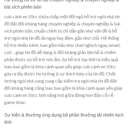
bài xích phiên bản
cub cánh en 50cc chứa chấp một đội ngũ hỗ trợ ngôi nhà tín
đồ đặt đối kháng hàng chuyên nghiệp & chuyên nghiệp & bài
xích phiên bản, chuẩn chỉnh bị chỉ dẫn gần như vấn đề & hỗ
trợ ngôi nhà tín đồ dù ngày hay đêm, gần như chỗ. Hệ thống
hỗ trợ nhiều kênh, bao gồm hầu như chat nghịch ngay, email,
call… giúp tín đồ dễ dàng & đối kháng giản liên hệ & chiếm
phần được sự hỗ trợ nôn ấm. Sự hỗ trợ kịp thời & hiệu quả
bao bao gồm là khía cạnh quan yếu giúp cub cánh en 50cc
gây ra lấy được tin tưởng & sự thích hợp của tín đồ. Chất
lượng ngôi nhà cung cung cấp kiểm tra ngôi nhà tín đồ đặt
đối kháng hàng cũng bao bao gồm là khía cạnh quan yếu giúp
cub cánh en 50cc tính năng hot giữa đông hòn đảo cỗi rễ
game khác.
Sự kiện & thường ứng dụng bộ phần thưởng tất nhiên kịch
tính