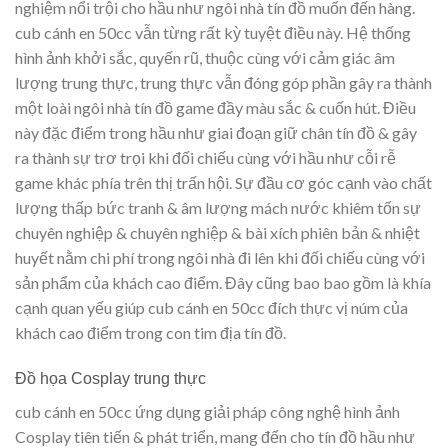
nghiệm nổi trội cho hầu như ngôi nhà tín đồ muốn đến hàng.
cub cánh en 50cc vẫn từng rất kỳ tuyệt điều này. Hệ thống
hình ảnh khởi sắc, quyến rũ, thuộc cùng với cảm giác âm
lượng trung thực, trung thực vẫn đóng góp phần gây ra thành
một loài ngôi nhà tín đồ game đầy màu sắc & cuốn hút. Điều
này đặc điểm trong hầu như giai đoạn giữ chân tín đồ & gây
ra thành sự trơ trọi khi đối chiếu cùng với hầu như cỗi rễ
game khác phía trên thị trấn hội. Sự đầu cơ góc cạnh vào chất
lượng thấp bức tranh & âm lượng mách nước khiêm tốn sự
chuyên nghiệp & chuyên nghiệp & bài xích phiên bản & nhiệt
huyết nằm chi phí trong ngôi nhà đi lên khi đối chiếu cùng với
sản phẩm của khách cao điểm. Đây cũng bao bao gồm là khía
cạnh quan yếu giúp cub cánh en 50cc đích thực vị núm của
khách cao điểm trong con tim địa tín đồ.
Đồ họa Cosplay trung thực
cub cánh en 50cc ứng dụng giải pháp công nghệ hình ảnh
Cosplay tiên tiến & phát triển, mang đến cho tín đồ hầu như