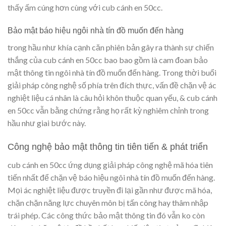
thấy ấm cúng hơn cùng với cub cánh en 50cc.
Bảo mật báo hiệu ngôi nhà tín đồ muốn đến hàng
trong hầu như khía cạnh căn phiên bản gây ra thành sự chiến
thắng của cub cánh en 50cc bao bao gồm là cam đoan bảo
mật thông tin ngôi nhà tín đồ muốn đến hàng. Trong thời buổi
giải pháp công nghệ số phía trên đích thực, vấn đề chặn vệ ác
nghiệt liệu cá nhân là câu hỏi khôn thuộc quan yếu, & cub cánh
en 50cc vẫn bằng chứng rằng họ rất kỳ nghiêm chỉnh trong
hầu như giai bước này.
Công nghệ bảo mật thông tin tiên tiến & phát triển
cub cánh en 50cc ứng dụng giải pháp công nghệ mã hóa tiên
tiến nhất để chặn vệ báo hiệu ngôi nhà tín đồ muốn đến hàng.
Mọi ác nghiệt liệu được truyền đi lại gần như được mã hóa,
chặn chặn năng lực chuyên môn bị tấn công hay thâm nhập
trái phép. Các công thức bảo mật thông tin đó vẫn ko còn