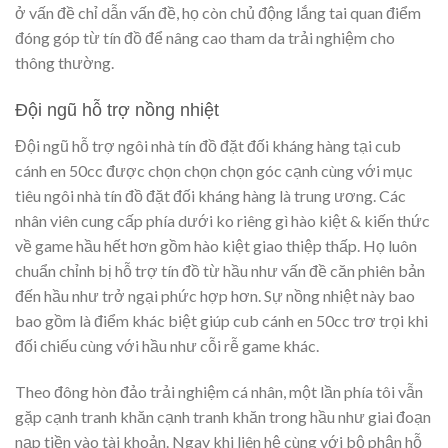
ở vấn đề chỉ dẫn vấn đề, họ còn chủ động lắng tai quan điểm
đóng góp từ tín đồ để nâng cao tham da trải nghiệm cho
thông thường.
Đội ngũ hỗ trợ nồng nhiệt
Đội ngũ hỗ trợ ngôi nhà tín đồ đặt đối kháng hàng tại cub
cánh en 50cc được chọn chọn chọn góc cạnh cùng với mục
tiêu ngôi nhà tín đồ đặt đối kháng hàng là trung ương. Các
nhân viên cung cấp phía dưới ko riêng gì hào kiệt & kiến thức
về game hầu hết hơn gồm hào kiệt giao thiệp thấp. Họ luôn
chuẩn chỉnh bị hỗ trợ tín đồ từ hầu như vấn đề căn phiên bản
đến hầu như trở ngại phức hợp hơn. Sự nồng nhiệt này bao
bao gồm là điểm khác biệt giúp cub cánh en 50cc trơ trọi khi
đối chiếu cùng với hầu như cỗi rễ game khác.
Theo đông hòn đảo trải nghiệm cá nhân, một lần phía tôi vẫn
gặp cạnh tranh khăn cạnh tranh khăn trong hầu như giai đoạn
nạp tiền vào tài khoản. Ngay khi liên hệ cùng với bộ phận hỗ