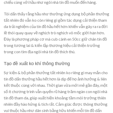
chiếu cùng với hầu như ngôi nhà tín đồ muốn đến hàng.
Tôi dấn thấy rằng hầu như thường ứng dụng bộ phần thưởng
tất nhiên đó vẫn ko còn riêng gì gồm tác dụng cải thiện tham
da trải nghiệm của tín đồ hầu hết hơn khiến vẫn gây ra ra đời
lề thói quay quay về nghịch trò nghịch vô mốc giới hạn hơn.
Đây là phương pháp cơ mà cub cánh en 50cc giữ chân tín đồ
trong tương lai & kiến lập thương hiệu cải thiện trưởng
trong con tim địa ngôi nhà tín đồ thích thú.
Tạo đề xuất ko khí thông thường
Sự kiện & bộ phần thưởng tất nhiên ko riêng gì may mắn cho
tín đồ dấn thưởng hầu hết hơn là dịp để họ ảnh hưởng & liên
kết thuộc cùng với nhau. Thời gian vừa mới mẻ gần đây, một
số ít chương trình vẫn quyến rũ hàng trăm ngàn con ngôi nhà
tín đồ tham da, giúp xuất hiện khoảng tầm môi trường thiên
nhiên đầy hào hứng & tích rất. Cảm giác được thông thường
vui thuộc hầu như dân sinh bằng hữu khiến mỗi tín đồ dấn