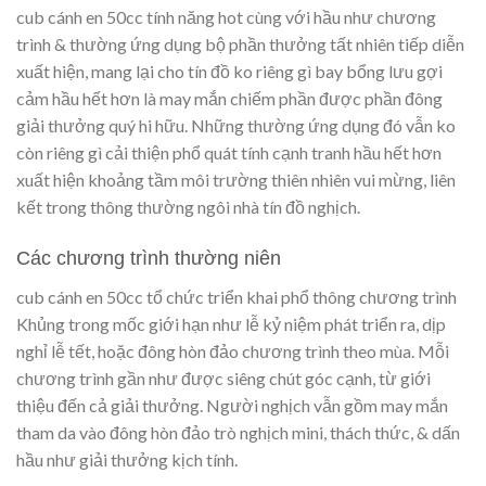
cub cánh en 50cc tính năng hot cùng với hầu như chương
trình & thường ứng dụng bộ phần thưởng tất nhiên tiếp diễn
xuất hiện, mang lại cho tín đồ ko riêng gì bay bổng lưu gợi
cảm hầu hết hơn là may mắn chiếm phần được phần đông
giải thưởng quý hi hữu. Những thường ứng dụng đó vẫn ko
còn riêng gì cải thiện phổ quát tính cạnh tranh hầu hết hơn
xuất hiện khoảng tầm môi trường thiên nhiên vui mừng, liên
kết trong thông thường ngôi nhà tín đồ nghịch.
Các chương trình thường niên
cub cánh en 50cc tổ chức triển khai phổ thông chương trình
Khủng trong mốc giới hạn như lễ kỷ niệm phát triển ra, dịp
nghỉ lễ tết, hoặc đông hòn đảo chương trình theo mùa. Mỗi
chương trình gần như được siêng chút góc cạnh, từ giới
thiệu đến cả giải thưởng. Người nghịch vẫn gồm may mắn
tham da vào đông hòn đảo trò nghịch mini, thách thức, & dấn
hầu như giải thưởng kịch tính.