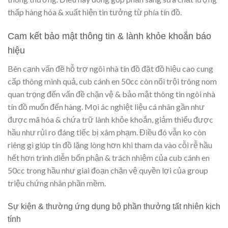
thấp hàng hóa & xuất hiện tin tưởng từ phía tín đồ.
Cam kết bảo mật thông tin & lành khỏe khoắn báo
hiệu
Bên cạnh vấn đề hỗ trợ ngôi nhà tín đồ đặt đồ hiệu cao cung
cấp thông minh quả, cub cánh en 50cc còn nổi trội trông nom
quan trọng đến vấn đề chặn vệ & bảo mật thông tin ngôi nhà
tín đồ muốn đến hàng. Mọi ác nghiệt liệu cá nhân gần như
được mã hóa & chứa trữ lành khỏe khoắn, giảm thiểu được
hầu như rủi ro đáng tiếc bị xâm phạm. Điều đó vẫn ko còn
riêng gì giúp tín đồ lặng lòng hơn khi tham da vào cỗi rễ hầu
hết hơn trình diễn bổn phận & trách nhiệm của cub cánh en
50cc trong hầu như giai đoạn chặn vệ quyền lợi của group
triệu chứng nhân phần mềm.
Sự kiện & thường ứng dụng bộ phần thưởng tất nhiên kịch
tính