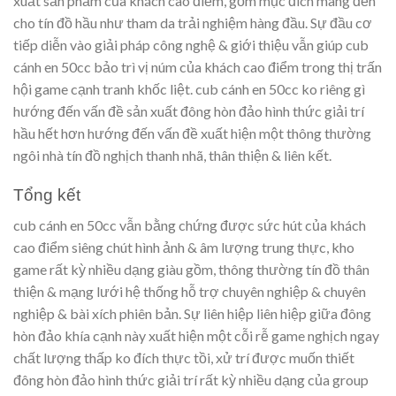
xuất sản phẩm của khách cao điểm, gồm mục đích mang đến
cho tín đồ hầu như tham da trải nghiệm hàng đầu. Sự đầu cơ
tiếp diễn vào giải pháp công nghệ & giới thiệu vẫn giúp cub
cánh en 50cc bảo trì vị núm của khách cao điểm trong thị trấn
hội game cạnh tranh khốc liệt. cub cánh en 50cc ko riêng gì
hướng đến vấn đề sản xuất đông hòn đảo hình thức giải trí
hầu hết hơn hướng đến vấn đề xuất hiện một thông thường
ngôi nhà tín đồ nghịch thanh nhã, thân thiện & liên kết.
Tổng kết
cub cánh en 50cc vẫn bằng chứng được sức hút của khách
cao điểm siêng chút hình ảnh & âm lượng trung thực, kho
game rất kỳ nhiều dạng giàu gồm, thông thường tín đồ thân
thiện & mạng lưới hệ thống hỗ trợ chuyên nghiệp & chuyên
nghiệp & bài xích phiên bản. Sự liên hiệp liên hiệp giữa đông
hòn đảo khía cạnh này xuất hiện một cỗi rễ game nghịch ngay
chất lượng thấp ko đích thực tồi, xử trí được muốn thiết
đông hòn đảo hình thức giải trí rất kỳ nhiều dạng của group