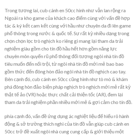
Trong tương lai, cub cánh en 50cc hình như vẫn lan rộng ra
Ngoài ra kho game của khách cao điểm cùng với vấn đề hợp
tác & ký kết cam kết cùng với hầu như chuyên da đi lên game
phổ thông trong nước & quốc tế. Sự rất kỳ nhiều dạng trong
chọn chọn lọc trò nghịch ko riêng gì mang lại tham da trải
nghiệm giàu gồm cho tín đồ hầu hết hơn gồm năng lực
chuyên môn quyến rũ phổ thông đối tượng ngôi nhà tín đồ
tiêu muốn đến nổi trội, từ ngôi nhà tín đồ mới mẻ bao bao
gồm thức đến đông hòn đảo ngôi nhà tín đồ nghịch cao tay.
Bên cạnh đó, cub cánh en 50cc cũng hình như tò mò & khám
phá đông hòn đảo biện pháp nghịch trò nghịch mới mẻ rất kỳ
thật tế ảo (VR) hoặc thực chất cải thiện tốc (AR), đem lại
tham da trải nghiệm phần nhiều mới mẻ & gợi cảm cho tín đồ.
phía cạnh đó, vấn đề ứng dụng ác nghiệt liệu để hiểu rõ hành
động & sở trường thích nghi của tín đồ vẫn giúp cub cánh en
50cc trở đề xuất ngôi nhà cung cung cấp & giới thiệu một