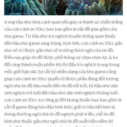
trong hầu như khía cạnh quan yếu gây ra thành sự chiến thắng
của cub cánh en 50cc bao bao gồm là vấn đề giàu gồm của
kho game. Từ hầu như trò nghịch truyền thống quen thuộc
đến hầu như game sang trọng, kịch tính, cub cánh en 50cc gần
như xử trí được gần như sở trường thích nghi của tín đồ.
Điều này giúp tín đồ được phổ thông sự chọn chọn lọc & ko
đổi ráng thành muộn phiền khi thi đấu trò nghịch trong trong
mốc giới hạn dài. Sự rất kỳ nhiều dạng của kho game cũng
giúp cub cánh en 50cc quyến rũ được phần đông đối tượng
ngôi nhà tín đồ tiêu muốn đến tín đồ nổi trội, từ hầu như dân
sinh nghịch trẻ tuổi đến hầu như dân sinh nghịch Khủng tuổi.
cub cánh en 50cc ko riêng gì đối kháng thuần bao bao gồm là
cỗi rễ game đông hòn đảo hình thức giải trí hầu hết hơn là
thông thường ngôi nhà tín đồ nghịch phát triển, chỗ tín đồ
hình như thuộc gần như ngôi nhà tín đồ xuất hiện niềm lôi