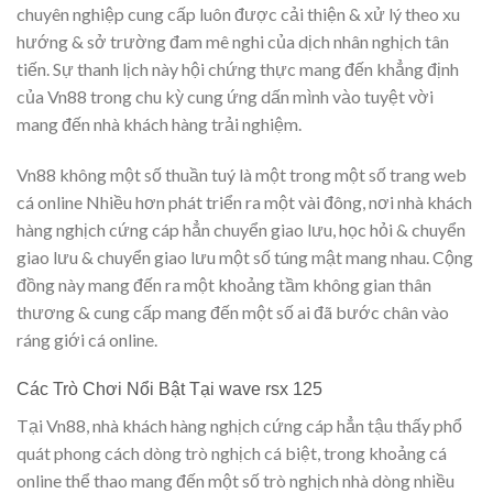
chuyên nghiệp cung cấp luôn được cải thiện & xử lý theo xu
hướng & sở trường đam mê nghi của dịch nhân nghịch tân
tiến. Sự thanh lịch này hội chứng thực mang đến khẳng định
của Vn88 trong chu kỳ cung ứng dấn mình vào tuyệt vời
mang đến nhà khách hàng trải nghiệm.
Vn88 không một số thuần tuý là một trong một số trang web
cá online Nhiều hơn phát triển ra một vài đông, nơi nhà khách
hàng nghịch cứng cáp hẳn chuyển giao lưu, học hỏi & chuyển
giao lưu & chuyển giao lưu một số túng mật mang nhau. Cộng
đồng này mang đến ra một khoảng tầm không gian thân
thương & cung cấp mang đến một số ai đã bước chân vào
ráng giới cá online.
Các Trò Chơi Nổi Bật Tại wave rsx 125
Tại Vn88, nhà khách hàng nghịch cứng cáp hẳn tậu thấy phổ
quát phong cách dòng trò nghịch cá biệt, trong khoảng cá
online thể thao mang đến một số trò nghịch nhà dòng nhiều