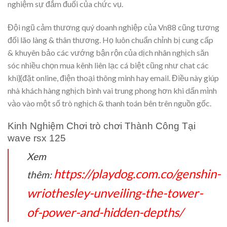
nghiệm sự đắm đuối của chức vụ.
Đội ngũ cảm thương quý doanh nghiệp của Vn88 cũng tương
đối lão làng & thân thương. Họ luôn chuẩn chỉnh bị cung cấp
& khuyên bảo các vướng bận rộn của dịch nhân nghịch săn
sóc nhiều chọn mua kênh liên lạc cá biệt cũng như chat các
khi}{đặt online, điện thoại thông minh hay email. Điều này giúp
nhà khách hàng nghịch bình vai trung phong hơn khi dấn mình
vào vào một số trò nghịch & thanh toán bên trên nguồn gốc.
Kinh Nghiệm Chơi trò chơi Thành Công Tại
wave rsx 125
Xem
https://playdog.com.co/genshin-
thêm:
wriothesley-unveiling-the-tower-
of-power-and-hidden-depths/