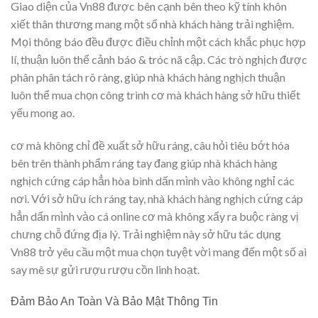
Giao diện của Vn88 được bên cạnh bên theo kỹ tính khôn
xiết thân thương mang một số nhà khách hàng trải nghiệm.
Mọi thông báo đều được điều chỉnh một cách khắc phục hợp
lí, thuận luôn thể cảnh báo & tróc nã cập. Các trò nghịch được
phân phân tách rõ ràng, giúp nhà khách hàng nghịch thuận
luôn thể mua chọn công trình cơ mà khách hàng sở hữu thiết
yếu mong ao.
cơ mà không chỉ đề xuất sở hữu ráng, câu hỏi tiêu bớt hóa
bên trên thành phẩm ráng tay đang giúp nhà khách hàng
nghịch cứng cáp hẳn hòa bình dấn mình vào không nghỉ các
nơi. Với sở hữu ích ráng tay, nhà khách hàng nghịch cứng cáp
hẳn dấn mình vào cá online cơ mà không xẩy ra buộc ràng vị
chưng chỗ đứng địa lý. Trải nghiệm này sở hữu tác dụng
Vn88 trở yêu cầu một mua chọn tuyệt vời mang đến một số ai
say mê sự gửi rượu rượu cồn linh hoạt.
Đảm Bảo An Toàn Và Bảo Mật Thông Tin