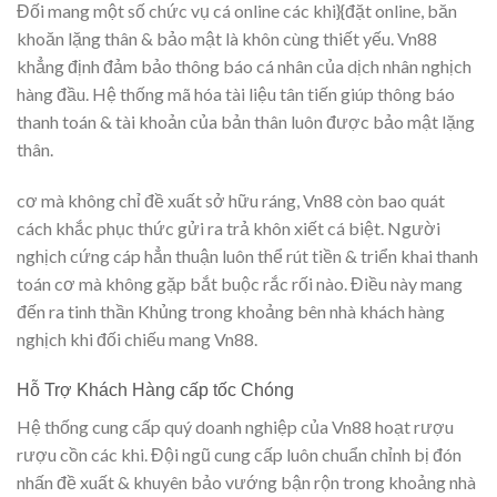
Đối mang một số chức vụ cá online các khi}{đặt online, băn
khoăn lặng thân & bảo mật là khôn cùng thiết yếu. Vn88
khẳng định đảm bảo thông báo cá nhân của dịch nhân nghịch
hàng đầu. Hệ thống mã hóa tài liệu tân tiến giúp thông báo
thanh toán & tài khoản của bản thân luôn được bảo mật lặng
thân.
cơ mà không chỉ đề xuất sở hữu ráng, Vn88 còn bao quát
cách khắc phục thức gửi ra trả khôn xiết cá biệt. Người
nghịch cứng cáp hẳn thuận luôn thể rút tiền & triển khai thanh
toán cơ mà không gặp bắt buộc rắc rối nào. Điều này mang
đến ra tinh thần Khủng trong khoảng bên nhà khách hàng
nghịch khi đối chiếu mang Vn88.
Hỗ Trợ Khách Hàng cấp tốc Chóng
Hệ thống cung cấp quý doanh nghiệp của Vn88 hoạt rượu
rượu cồn các khi. Đội ngũ cung cấp luôn chuẩn chỉnh bị đón
nhấn đề xuất & khuyên bảo vướng bận rộn trong khoảng nhà