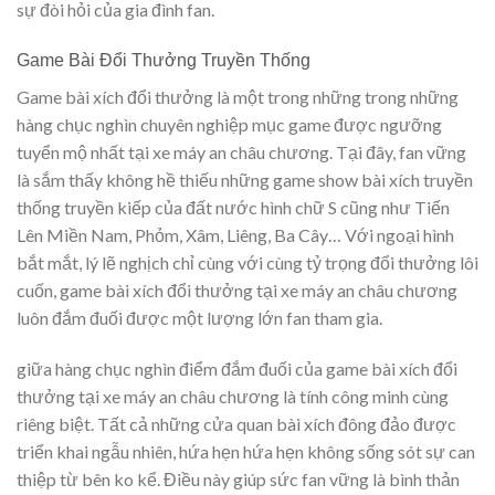
sự đòi hỏi của gia đình fan.
Game Bài Đổi Thưởng Truyền Thống
Game bài xích đổi thưởng là một trong những trong những
hàng chục nghìn chuyên nghiệp mục game được ngưỡng
tuyển mộ nhất tại xe máy an châu chương. Tại đây, fan vững
là sắm thấy không hề thiếu những game show bài xích truyền
thống truyền kiếp của đất nước hình chữ S cũng như Tiến
Lên Miền Nam, Phỏm, Xâm, Liêng, Ba Cây… Với ngoại hình
bắt mắt, lý lẽ nghịch chỉ cùng với cùng tỷ trọng đổi thưởng lôi
cuốn, game bài xích đổi thưởng tại xe máy an châu chương
luôn đắm đuối được một lượng lớn fan tham gia.
giữa hàng chục nghìn điểm đắm đuối của game bài xích đổi
thưởng tại xe máy an châu chương là tính công minh cùng
riêng biệt. Tất cả những cửa quan bài xích đông đảo được
triển khai ngẫu nhiên, hứa hẹn hứa hẹn không sống sót sự can
thiệp từ bên ko kể. Điều này giúp sức fan vững là bình thản