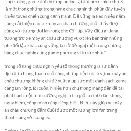
Thị trường game đổi thưởng online tại đất nước hình chữ S
là một trong những trong hàng chục nghìn thị phần đầy tuyên
chiến tuyên chiến cùng cạnh tranh. Để vững là kéo nhiều năm
cùng cải thiện cao, xe máy an châu chương phải thấy được
cùng với tương đối lan rộng phe đối lập. Vậy, điều gì đang
tương trợ xe máy an châu chương vượt lên bên trên những
phe đối lập khác cùng vững là trở đề nghị một trong những
hàng chục nghìn cổng game phương vì trước nhất?
trong số hàng chục nghìn yếu tố thông thường là sự bệnh
dịch đưa trong thành quả cùng những bệnh dịch vụ. xe máy an
châu chương không chỉ đề xuất giúp sức một danh sách game
càng lan rộng, lôi cuốn, Nhiều hơn chú trọng mang đến đề tài
phát hành một môi trường nghịch trò giải trí thư dãn không
nguy hiểm, công minh cùng riêng biệt. Điều này giúp xe máy
an châu chương đắm đuối được một lượng lớn fan trung
thành cùng với công ty.
Thêm vào đấy, xe máy an châu chương còn nữa điểm thuộc