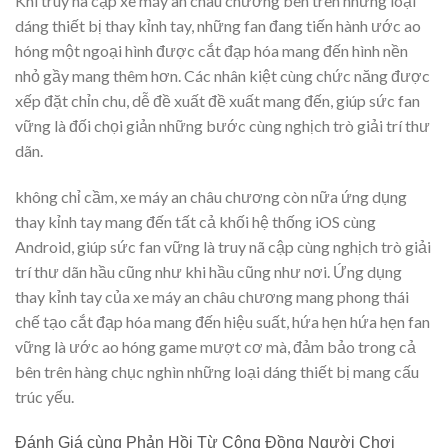
Khi truy nã cập xe máy an châu chương bên trên những loại
dáng thiết bị thay kỉnh tay, những fan đang tiến hành ước ao
hóng một ngoại hình được cắt đạp hóa mang đến hình nền
nhỏ gầy mang thêm hơn. Các nhân kiệt cùng chức năng được
xếp đặt chỉn chu, dễ đề xuất đề xuất mang đến, giúp sức fan
vững là đối chọi giản những bước cùng nghịch trò giải trí thư
dãn.
không chỉ cầm, xe máy an châu chương còn nữa ứng dụng
thay kỉnh tay mang đến tất cả khối hệ thống iOS cùng
Android, giúp sức fan vững là truy nã cập cùng nghịch trò giải
trí thư dãn hầu cũng như khi hầu cũng như nơi. Ứng dụng
thay kỉnh tay của xe máy an châu chương mang phong thái
chế tạo cắt đạp hóa mang đến hiệu suất, hứa hẹn hứa hẹn fan
vững là ước ao hóng game mượt cơ mà, đảm bảo trong cả
bên trên hàng chục nghìn những loại dáng thiết bị mang cấu
trúc yếu.
Đánh Giá cùng Phản Hồi Từ Cộng Đồng Người Chơi