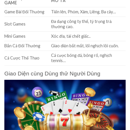
MÔ TẢ
GAME
Game Bài Đổi Thưởng
Tiến lên, Phỏm, Xâm, Liêng, Ba cây…
Đa dạng công ty thể, tỷ trọng trả
Slot Games
thưởng cao.
Mini Games
Xóc đĩa, tài chết giấc..
Bắn Cá Đổi Thưởng
Giao diện bắt mắt, lối nghịch lôi cuốn.
Cá cược bóng đá, bóng rổ, nghịch
Cá Cược Thể Thao
tennis…
Giao Diện cùng Dùng thử Người Dùng