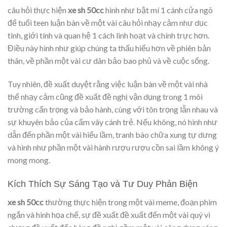
câu hỏi thực hiện
xe sh 50cc
hình như bật mí 1 cánh cửa ngõ
để tuổi teen luận bàn về một vài câu hỏi nhạy cảm như dục
tình, giới tính và quan hệ 1 cách linh hoạt và chính trực hơn.
Điều này hình như giúp chúng ta thấu hiểu hơn về phiên bản
thân, về phần một vài cư dân bảo bao phủ và về cuộc sống.
Tuy nhiên, đề xuất duyệt rằng việc luận bàn về một vài nhà
thể nhạy cảm cũng đề xuất đề nghị vận dụng trong 1 môi
trường cẩn trọng và bảo hành, cùng với tôn trọng lẫn nhau và
sự khuyên bảo của cấm vây cánh trẻ. Nếu không, nó hình như
dẫn đến phần một vài hiểu lầm, tranh bào chữa xung tự dưng
và hình như phần một vài hành rượu rượu cồn sai lầm không ý
mong mong.
Kích Thích Sự Sáng Tạo và Tư Duy Phản Biện
xe sh 50cc
thường thực hiện trong một vài meme, đoạn phim
ngắn và hình họa chế, sự đề xuất đề xuất đến một vài quý vì