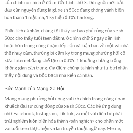
của chính nó chính ở đất nước hình chữ S. Dù nguồn nơi bắt
đầu căn nguyên đúng là gì, xe sh 50cc đang chóng vánh biến
hóa thành 1 mật mã, 1 ký hiệu được hài lòng.
Phân tích cá nhân, chúng tôi thấy sự bao phủ rộng của xe sh
50cc cho thấy tuổi teen đất nước hình chữ S ngày dần linh
hoạt hơn trong công đoạn tiếp cận và luận bàn về một vài nhà
thể nhạy cảm, thường bị cấm kỵ trong mạng phường hội cổ
xưa. Internet đang chế tạo ra được 1 khoảng chừng trống
không gian cẩn trọng, địa điểm chúng ta hình như tự bởi nhận
thấy, nội dung và bộc bạch nhà kiến cá nhân.
Sức Mạnh của Mạng Xã Hội
Mạng mạng phường hội đóng vai trò chính trong công đoạn
khuếch đại sự cùng đồng của xe sh 50cc. Các hệ ứng dụng
như Facebook, Instagram, TikTok, và một vài diễn bè phái
trải nghiệm luôn biến hóa thành «sân nghịch» cho phần một
vài tuổi teen thực hiện và lan truyền thuật ngữ này. Meme,