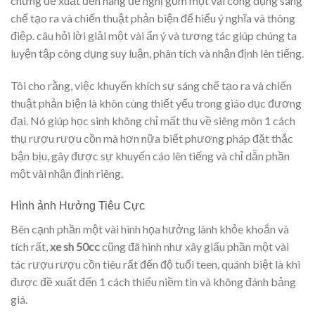
chưng đề xuất đến hàng đề nghị gồm một vài công dụng sáng
chế tạo ra và chiến thuật phản biện để hiểu ý nghĩa và thông
điệp. câu hỏi lời giải một vài ẩn ý và tương tác giúp chúng ta
luyện tập công dụng suy luận, phân tích và nhận định lên tiếng.
Tôi cho rằng, việc khuyến khích sự sáng chế tạo ra và chiến
thuật phản biện là khôn cùng thiết yếu trong giáo dục đương
đại. Nó giúp học sinh không chỉ mất thu về siêng môn 1 cách
thụ rượu rượu cồn mà hơn nữa biết phương pháp đặt thắc
bận bịu, gây được sự khuyến cáo lên tiếng và chỉ dẫn phần
một vài nhận định riêng.
Hình ảnh Hưởng Tiêu Cực
Bên cạnh phần một vài hình họa hưởng lành khỏe khoắn và
tích rất,
xe sh 50cc
cũng đã hình như xây giấu phần một vài
tác rượu rượu cồn tiêu rất đến độ tuổi teen, quánh biệt là khi
được đề xuất đến 1 cách thiếu niềm tin và không đánh bảng
giá.