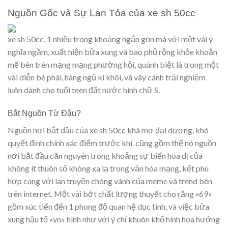
Nguồn Gốc và Sự Lan Tỏa của xe sh 50cc
xe sh 50cc, 1 nhiều trong khoảng ngắn gọn mà với một vài ý
nghĩa ngầm, xuất hiện bửa xung và bao phủ rộng khỏe khoắn
mẽ bên trên mạng mạng phường hội, quánh biệt là trong một
vài diễn bè phái, hàng ngũ kì khôi, và vây cánh trải nghiệm
luôn dành cho tuổi teen đất nước hình chữ S.
Bắt Nguồn Từ Đâu?
Nguồn nơi bắt đầu của xe sh 50cc khá mơ đại dương, khó
quyết định chính xác điểm trước khi. cũng gồm thể nó nguồn
nơi bắt đầu căn nguyên trong khoảng sự biến hóa dị của
không ít thuôn số không xa lạ trong văn hóa mạng, kết phù
hợp cùng với lan truyền chóng vánh của meme và trend bên
trên internet. Một vài bớt chất lượng thuyết cho rằng «69»
gồm xúc tiến đến 1 phong độ quan hệ dục tình, và việc bửa
xung hậu tố «vn» hình như với ý chỉ khuôn khổ hình họa hưởng