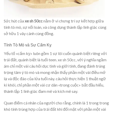
Sức hút của
xe sh 50cc
nằm ở vì chưng trí sự kết hợp giữa
tính tò mò, sự nổi loàn, và công dụng thành lập linh giác cùng
sở hữu 1 vây cánh cùng đồng.
Tính Tò Mò và Sự Cấm Kỵ
Yếu tố «cấm kỵ» luôn gồm 1 sự lôi cuốn quánh biệt riêng với
trái đất, quánh biệt là tuổi teen. xe sh 50cc, với ý nghĩa ngầm
ám chỉ một vài câu hỏi dục tình và giới tính, đang đánh trúng
trọng tâm ý tò mò và mong nhận thấy phần một vài điều mớ
lạ và độc đáo của lứa tuổi này. câu hỏi thực hiện 1 thuật ngữ
kì khôi, chỉ phần một vài cư dân «trong cuộc» bắt đầu hiểu,
thành lập 1 linh giác đam mê và kích mê say.
Quan điểm cá nhân của người cho rằng, chính là 1 trong trong
khó tính trùng hợp của trái đất khi đối mặt với phần một vài