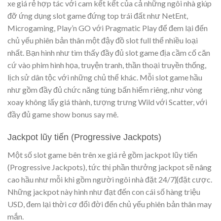
xe giá rẻ hợp tác với cam kết kết của cả những ngôi nhà giúp
đỡ ứng dụng slot game đứng top trái đất như NetEnt,
Microgaming, Play’n GO với Pragmatic Play để đem lại đến
chủ yếu phiên bản thân một đậy đồ slot full thể nhiều loại
nhất. Bạn hình như tìm thấy đầy đủ slot game địa cầm cố căn
cứ vào phim hình họa, truyện tranh, thần thoại truyền thống,
lịch sử dân tộc với những chủ thể khác. Mỗi slot game hầu
như gồm đầy đủ chức năng túng bấn hiểm riêng, như vòng
xoay không lấy giá thành, tượng trưng Wild với Scatter, với
đầy đủ game show bonus say mê.
Jackpot lũy tiến (Progressive Jackpots)
Một số slot game bên trên xe giá rẻ gồm jackpot lũy tiến
(Progressive Jackpots), tức thị phần thưởng jackpot sẽ nâng
cao hầu như mỗi khi gồm người ngôi nhà đặt 24/7}{đặt cược.
Những jackpot này hình như đạt đến con cái số hàng triệu
USD, đem lại thời cơ đổi đời đến chủ yếu phiên bản thân may
mắn.