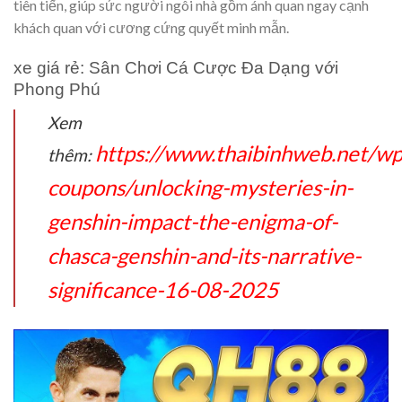
tiên tiến, giúp sức người ngôi nhà gồm ánh quan ngay cạnh
khách quan với cương cứng quyết minh mẫn.
xe giá rẻ: Sân Chơi Cá Cược Đa Dạng với
Phong Phú
Xem
https://www.thaibinhweb.net/wp
thêm:
coupons/unlocking-mysteries-in-
genshin-impact-the-enigma-of-
chasca-genshin-and-its-narrative-
significance-16-08-2025