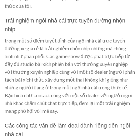
thức của tôi.
Trải nghiệm ngôi nhà cái trực tuyến đường nhộn
nhịp
trong một số điểm tuyệt đỉnh của ngôi nhà cái trực tuyến
đường xe giá rẻ là trải nghiệm nhộn nhịp nhưng mà chúng
hình như phân phối. Các game show được phát trực tiếp từ
đầy đủ studio bài xích phiên bản với thường xuyên nghiệp
với thường xuyên nghiệp cùng với một số dealer (người phân
tách bài xích) thật, xây dựng một thai không khí giống như
những người đang ở trong một ngôi nhà cái trong thực tế.
Bạn hình như contact cùng với một số dealer với người ngôi
nhà khác chăm chút chat trực tiếp, đem lại một trải nghiệm
mạng phố hội với mê say.
Các công tác vấn đề làm deal dành riêng đến ngôi
nhà cái