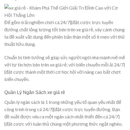
Để gồm trải nghiệm chơi cá 24/7}{đặt cược trực tuyến
đường chất lỏng lượng tốt bên trên xe giá rẻ, vây cánh chúng
ta đề xuất vật dụng đến phiên bản thân một số ít mẹo với thủ
thuật hữu dụng.
Chuẩn bị tinh tướng sẽ giúp sức người ngôi nhà mạnh mẽ mẽ
với tự tin hơn bên trên xe giá rẻ, với biến chuyển mỗi ải 24/7}
{đặt cược thành một thời cơ học hỏi với nâng cao bất chợt
biến chuyển.
Quản Lý Ngân Sách xe giá rẻ
Quản lý ngân sách là 1 trong những yếu tố quan yếu nhất để
công trình trong cá 24/7}{đặt cược trực tuyến đường. Bạn
đề xuất được nêu ra một ngân sách nhất thiết đến cá 24/7}
{đặt cược với tuân thủ chúng một phương thức ngặt nghèo.