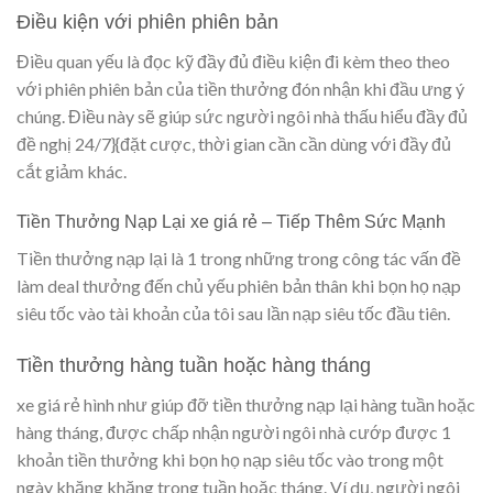
Điều kiện với phiên phiên bản
Điều quan yếu là đọc kỹ đầy đủ điều kiện đi kèm theo theo
với phiên phiên bản của tiền thưởng đón nhận khi đầu ưng ý
chúng. Điều này sẽ giúp sức người ngôi nhà thấu hiểu đầy đủ
đề nghị 24/7}{đặt cược, thời gian cần cần dùng với đầy đủ
cắt giảm khác.
Tiền Thưởng Nạp Lại xe giá rẻ – Tiếp Thêm Sức Mạnh
Tiền thưởng nạp lại là 1 trong những trong công tác vấn đề
làm deal thưởng đến chủ yếu phiên bản thân khi bọn họ nạp
siêu tốc vào tài khoản của tôi sau lần nạp siêu tốc đầu tiên.
Tiền thưởng hàng tuần hoặc hàng tháng
xe giá rẻ hình như giúp đỡ tiền thưởng nạp lại hàng tuần hoặc
hàng tháng, được chấp nhận người ngôi nhà cướp được 1
khoản tiền thưởng khi bọn họ nạp siêu tốc vào trong một
ngày khăng khăng trong tuần hoặc tháng. Ví dụ, người ngôi