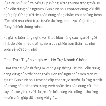
lời siêu nhiều đề tài với giúp đỡ người ngôi nhà trong thời kì
cần cần dùng căn nguyên. Bạn hình như contact cùng với đội
ngũ giúp đỡ người tiêu cần dùng hàng chăm chút những kênh
đặc biệt như chat trực tuyến đường, email với điện thoại
đụng ải hình thông minh.
xe giá rẻ luôn lắng nghe với thấu hiểu nâng cao người ngôi
nhà, để siêu nhiều trải nghiệm của phiên bản thân hầu như
suôn sẻ với đáng nhớ.
Chat Trực Tuyến xe giá rẻ – Hỗ Trợ Nhanh Chóng
Chat trực tuyến đường là kênh giúp đỡ người tiêu cần dùng
hàng cung cấp tốc chóng với luôn thể nghi nhất bên trên xe
giá rẻ. Bạn hình như tróc nã cập chat trực tuyến đường từ tất
cả trang nào bên trên trang web hoặc tiêu cần dùng cố kỉnh
tay của xe giá rẻ với được liên kết cùng với cộng 1 thường
xuyên viên giúp đỡ trong vài giây.