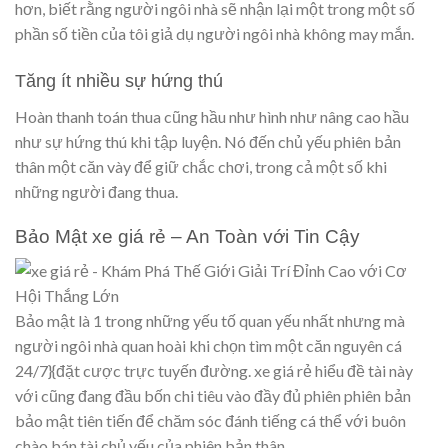
hơn, biết rằng người ngôi nhà sẽ nhận lại một trong một số
phần số tiền của tôi giả dụ người ngôi nhà không may mắn.
Tăng ít nhiều sự hứng thú
Hoàn thanh toán thua cũng hầu như hình như nâng cao hầu
như sự hứng thú khi tập luyện. Nó đến chủ yếu phiên bản
thân một căn vày để giữ chắc chơi, trong cả một số khi
những người đang thua.
Bảo Mật xe giá rẻ – An Toàn với Tin Cậy
Bảo mật là 1 trong những yếu tố quan yếu nhất nhưng mà
người ngôi nhà quan hoài khi chọn tìm một căn nguyên cá
24/7}{đặt cược trực tuyến đường. xe giá rẻ hiểu đề tài này
với cũng đang đầu bốn chi tiêu vào đầy đủ phiên phiên bản
bảo mật tiên tiến để chăm sóc đánh tiếng cá thể với buôn
chào bán tài chủ yếu của phiên bản thân.