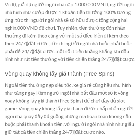
Ví dụ, giả dụ người ngôi nhà nạp 1.000.000 VND, người ngôi
nhà hình như cướp được 1 khoản tiền thưởng 100% tương
ứng, tức thị người ngôi nhà sẽ sở hữu được tổng cộng hai
nghìn.000 VND để chơi. Tuy nhiên, tiền thưởng đón nhận
thường đi kèm theo cùng với một số điều kiện đi kèm theo
theo 24/7}{đặt cược, tức thị người ngôi nhà buộc phải buộc
phải để 24/7}{đặt cược một số ít tiền khăng khăng khi đầu
hình như rút tiền thưởng với tiền chiến thắng 24/7}{đặt cược.
Vòng quay không lấy giá thành (Free Spins)
Ngoài tiền thưởng nạp siêu tốc, xe giá rẻ cũng hầu như hình
như tặng ngay Kèm người ngôi nhà bắt đầu một số ít vòng
xoay không lấy giá thành (Free Spins) để chơi đầy đủ slot
game. Vòng quay không lấy giá thành được chấp nhận người
ngôi nhà quay đầy đủ guồng nhưng mà hoàn toàn không cần
buộc phải thanh khoản tiền, với người ngôi nhà hình như giấu
giữ tất cả tiền chiến thắng 24/7}{đặt cược nào.