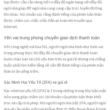
top được cần cần dùng bởi vì đầy đủ ngân hàng với đầy đủ
ngôi nhà giúp đỡ ngôi nhà cung cung cấp trực tuyến đường
lớn khác. Nó chuẩn xác rằng đánh tiếng của phiên bản thân
được chăm sóc chắc chắc hẳn an toàn khi truyền qua
internet.
Yên vai trung phong chuyển giao dịch thanh toán
Với công nghệ mã hóa SSL, người ngôi nhà hình như bình vai
trung phong thực thi đầy đủ chuyển giao dịch thanh toán
buôn chào bán tài chủ yếu bên trên xe giá rẻ nhưng mà chẳng
buộc phải tìm kiếm lắng về vấn đề đánh tiếng của phiên bản
thân bị ăn uống trộm.
Xác Minh Hai Yếu Tố (2FA) xe giá rẻ
Xác minh hai yếu tố (2FA) là 1 trong những trong lớp bảo mật
bửa xung giúp chăm sóc tài khoản của phiên bản thân khỏi
tróc nã cập trái phép. Khi người ngôi nhà bật 2FA, người ngôi
nhà sẽ cần nhập một mã khẳng định từ điện thoại đụng ải hình