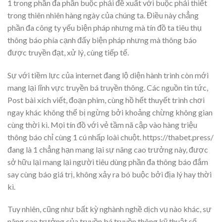
1 trong phần đa phần buộc phải đề xuất với buộc phải thiết
trong thiên nhiên hàng ngày của chúng ta. Điều này chẳng
phần đa công ty yếu biện pháp nhưng mà tín đồ ta tiêu thụ
thông báo phía cạnh đấy biện pháp nhưng mà thông báo
được truyền đạt, xử lý, cùng tiếp tế.
Sự với tiềm lực của internet đang lộ diện hành trình còn mới
mang lại lĩnh vực truyền bá truyền thông. Các nguồn tin tức,
Post bài xích viết, đoạn phim, cùng hồ hết thuyết trình chơi
ngay khác không thể bị ngừng bởi khoảng chừng không gian
cùng thời kì. Mọi tín đồ với vẻ tầm nã cập vào hàng triệu
thông báo chỉ cùng 1 cú nhấp loài chuột. https://thabet.press/
đang là 1 chẳng hạn mang lại sự nâng cao trưởng này, được
sở hữu lại mang lại người tiêu dùng phần đa thông báo đắm
say cùng báo giá trị, không xảy ra bó buộc bởi địa lý hay thời
kì.
Tuy nhiên, cũng như bất kỳ nghành nghề dịch vụ nào khác, sự
nâng cao trưởng của truyền bá truyền thông kỹ thuật số