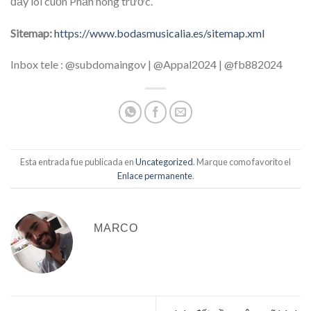
đầy lôi cuốn Phần hông trước.
Sitemap:
https://www.bodasmusicalia.es/sitemap.xml
Inbox tele : @subdomaingov | @Appal2024 | @fb882024
Esta entrada fue publicada en
Uncategorized
. Marque como favorito el
Enlace permanente
.
MARCO