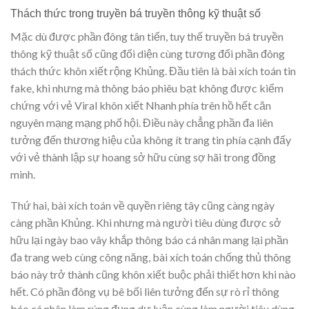
Thách thức trong truyền bá truyền thông kỹ thuật số
Mặc dù được phần đông tân tiến, tuy thế truyền bá truyền
thông kỹ thuật số cũng đối diện cùng tương đối phần đông
thách thức khôn xiết rộng Khủng. Đầu tiên là bài xích toán tin
fake, khi nhưng mà thông báo phiêu bạt không được kiểm
chứng với vẻ Viral khôn xiết Nhanh phía trên hồ hết căn
nguyên mạng mạng phố hội. Điều này chẳng phần đa liên
tưởng đến thương hiệu của không ít trang tin phía cạnh đấy
với vẻ thành lập sự hoang sở hữu cùng sợ hãi trong đồng
minh.
Thứ hai, bài xích toán về quyền riêng tây cũng càng ngày
càng phần Khủng. Khi nhưng mà người tiêu dùng được sở
hữu lại ngày bao vây khắp thông báo cá nhân mang lại phần
đa trang web cùng công năng, bài xích toán chống thủ thông
báo này trở thành cũng khôn xiết buộc phải thiết hơn khi nào
hết. Có phần đông vụ bê bối liên tưởng đến sự rò rỉ thông
báo cá nhân làm rúng đụng dư luận cùng làm người tiêu dùng