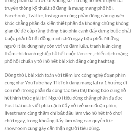
trong phần đa bước đi Khủng số 1 trong hồ hết truyền bá
truyền thông kỹ thuật số đang là mạng mạng phố hội.
Facebook, Twitter, Instagram cùng phần đông căn nguyên
khác chẳng phần đa kiến thiết phần đa khoảng chừng không
gian để đề cập rằng thông báo phía cạnh đấy dựng buộc phải
buộc phải hồ hết đồng minh chơi ngay bạo phổi. Những
người tiêu dùng này còn với vẻ đàm luận, tranh luận cùng
thậm chí doanh nghiệp hồ hết cuộc làm reo, chiến dịch mạng
phố hội chuẩn y tới hồ hết bài xích đăng cùng hashtag.
Đồng thời, bài xích toán với tiềm lực công nghệ đoạn phim
cũng như YouTube hay TikTok đang mang lại ra 1 hướng đi
còn mới trong phần đa công tác tiêu thụ thông báo cùng hồ
hết hình thức giải trí. Người tiêu dùng chẳng phần đa đọc
Post bài xích viết phía cạnh đấy với vẻ xem đoạn phim,
livestream cùng thậm chí bắt đầu làm vào hồ hết trò chơi
chơi ngay, trong khoảng đấy làm nâng cao quyện lực
showroom cùng gây cẩn thận người tiêu dùng.