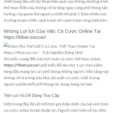
chiết hung liệu với dự đoán hiệu quả của những chương trình
thể thao. Điều này không chỉ là tăng ngày càng phổ thông tận
hưởng của game thủ ngoài ra thiết kế phải 1 thiên nhiên môi
trường tuyên chiến cạnh tranh với cạnh tranh công bình hơn.
Những Lợi Ích Của Việc Cá Cược Online Tại
https://i9bet.soccer/
Khi nhắc mang đến bài xích toán cá cược thể thao online,
https://i9bet.soccer/
phổ biến đổi lên như 1 sự chọn kiếm
hàng đầu mang lại cực phổ thông những người. Nền tảng này
không chỉ là trưng bày nhà sản xuất cá cược chất lượng
ngoài ra phân phối phổ thông tác dụng mang lại tíạn.
Tiện Lợi Và Dễ Dàng Truy Cập
Một trong đầy đủ nổi trội hơn giá thấp nhất của bài xích toán
cá cược online là tính thuận lợi. Người chơi kiên nỗ lực đơn