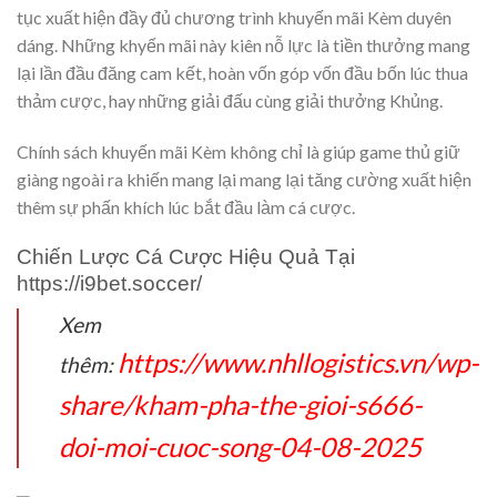
tục xuất hiện đầy đủ chương trình khuyến mãi Kèm duyên
dáng. Những khyến mãi này kiên nỗ lực là tiền thưởng mang
lại lần đầu đăng cam kết, hoàn vốn góp vốn đầu bốn lúc thua
thảm cược, hay những giải đấu cùng giải thưởng Khủng.
Chính sách khuyến mãi Kèm không chỉ là giúp game thủ giữ
giàng ngoài ra khiến mang lại mang lại tăng cường xuất hiện
thêm sự phấn khích lúc bắt đầu làm cá cược.
Chiến Lược Cá Cược Hiệu Quả Tại
https://i9bet.soccer/
Xem
https://www.nhllogistics.vn/wp-
thêm:
share/kham-pha-the-gioi-s666-
doi-moi-cuoc-song-04-08-2025