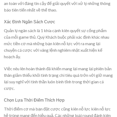
an toàn với đáng tin cậy để giải quyết với xử lý những thông
báo tiên tiến nhất về thể thao.
Xác Định Ngân Sách Cược
Quản lý ngân sách là 1 khía cạnh kiên quyết sự cống phẩm
của mỗi game thủ. Quý Khách buộc phải xác định khác nhau
mức tiền cơ mà những bạn kiên nỗ lực vớt ra mang lại
chuyện cá cược với vâng lệnh nghiêm nhặt xuất hiện kế
hoạch ấy.
Việc nêu lên hoàn thành đã khiến mang lại mang lại phiên bản
thân giảm thiểu khỏi tình trạng chi tiêu quá trớn với giữ mang
lại suy nghĩ với tinh thần luôn bình tĩnh trong thời gian cá
cược.
Chọn Lựa Thời Điểm Thích Hợp
Thời điểm cơ mà bạn đặt cược cũng kiên nỗ lực kiên nỗ lực
hệ trọng mang đến hiệu quả. Các những loại round đánh kiên