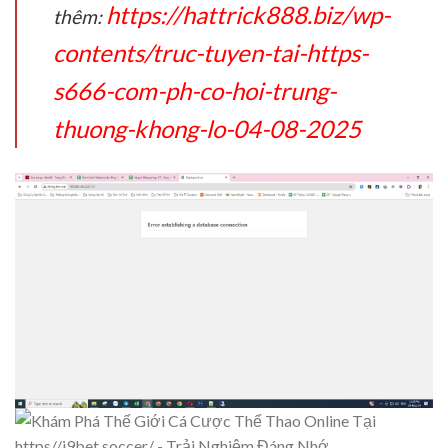
https://hattrick888.biz/wp-
thêm:
contents/truc-tuyen-tai-https-
s666-com-ph-co-hoi-trung-
thuong-khong-lo-04-08-2025