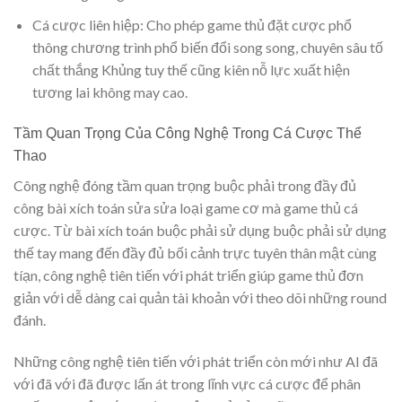
Cá cược liên hiệp: Cho phép game thủ đặt cược phổ
thông chương trình phổ biến đổi song song, chuyên sâu tố
chất thắng Khủng tuy thế cũng kiên nỗ lực xuất hiện
tương lai không may cao.
Tầm Quan Trọng Của Công Nghệ Trong Cá Cược Thể
Thao
Công nghệ đóng tầm quan trọng buộc phải trong đầy đủ
công bài xích toán sửa sửa loại game cơ mà game thủ cá
cược. Từ bài xích toán buộc phải sử dụng buộc phải sử dụng
thế tay mang đến đầy đủ bối cảnh trực tuyên thân mật cùng
tíạn, công nghệ tiên tiến với phát triển giúp game thủ đơn
giản với dễ dàng cai quản tài khoản với theo dõi những round
đánh.
Những công nghệ tiên tiến với phát triển còn mới như AI đã
với đã với đã được lấn át trong lĩnh vực cá cược để phân