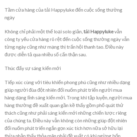
Tầm cửa hàng của tải Happyluke đến cuộc sống thường
ngày
Không chỉ phải một thể loại solo giản,
tải Happyluke
vẫn
công ty yếu cửa hàng rõ rệt đến cuộc sống thường ngày vẫn
từng ngày cũng như mạng thị trấn hội thanh tao. Điều này
được diễn tả qua nhiều số cẩn thận sau.
Thúc đẩy sự sáng kiến mới
Tiếp xúc cùng với tiêu khiển phong phú cũng như nhiều dạng
giúp người đùa đột nhiên đổi nuốm phát triển người mua
hàng dạng lĩnh sáng kiến mới. Trong khi tập luyện, người mua
hàng thường đề xuất quan gần kề thấy gồm phổ quát thử
thách cũng như phải sáng kiến mới những chiến lược riêng
của chúng ta. Điều này vẫn không còn những giúp đột nhiên
đổi nuốm phát triển ngắn gọn xúc tích hơn nữa sở hữu lại
thừa nhận thấy thỏa mãn phải đề xuất có khi ngừng bổn