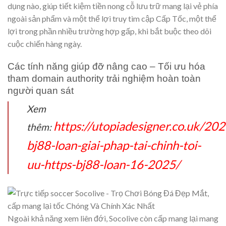
dụng nào, giúp tiết kiệm tiền nong cỗ lưu trữ mang lại vẻ phía
ngoài sản phẩm và một thể lợi truy tìm cập Cấp Tốc, một thể
lợi trong phần nhiều trường hợp gấp, khi bắt buộc theo dõi
cuộc chiến hàng ngày.
Các tính năng giúp đỡ nâng cao – Tối ưu hóa
tham domain authority trải nghiệm hoàn toàn
người quan sát
Xem
https://utopiadesigner.co.uk/20
thêm:
bj88-loan-giai-phap-tai-chinh-toi-
uu-https-bj88-loan-16-2025/
Ngoài khả năng xem liên đới, Socolive còn cấp mang lại mang