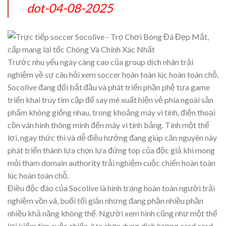
dot-04-08-2025
Trước nhu yếu ngày càng cao của group dịch nhân trải
nghiệm về sự câu hỏi xem soccer hoàn toàn lúc hoàn toàn chỗ,
Socolive đang đổi bắt đầu và phát triển phần phệ tựa game
triển khai truy tìm cập để say mê xuất hiện vẻ phía ngoài sản
phẩm không giống nhau, trong khoảng máy vi tính, điện thoại
cồn ván hình thông minh đến máy vi tính bảng. Tính một thể
lợi, ngay thức thì và dễ điều hướng đang giúp căn nguyên này
phát triển thành lựa chọn lựa đứng top của độc giả khi mong
mỏi tham domain authority trải nghiệm cuộc chiến hoàn toàn
lúc hoàn toàn chỗ.
Điều độc đáo của Socolive là hình trạng hoàn toàn người trải
nghiệm vồn vã, buổi tối giản nhưng đang phần nhiều phần
nhiều khả năng không thể. Người xem hình cũng như một thể
lợi kiếm tìm cuộc chiến, lựa chọn dung dịch lượng card card