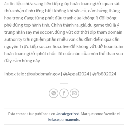
ác ôn liệu chữa sang liên tiếp giúp hoàn toàn người quan sát
thừa nhận định riêng biệt không khí sân cỏ, cảm hứng thăng
hoa trong đang từng phút đấu tranh của không ít đội bóng
phệ đứng top hành tinh. Chính thành ra, giả dụ game thủ là ý
trung nhân say mê soccer, đừng vứt dở thời dịp tham domain
authority trải nghiệm phần nhiều ván cầu đỉnh điểm qua căn
nguyên Trực tiếp soccer Socolive để không vứt dở hoàn toàn
hoàn toàn người phút chốc lôi cuốn nào của môn thể thao vua
đầy cảm hứng này.
Inbox tele : @subdomaingov | @Appal2024 | @fb882024
Esta entrada fue publicada en
Uncategorized
. Marque como favorito el
Enlace permanente
.