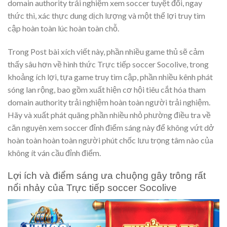
domain authority trải nghiệm xem soccer tuyệt đối, ngay
thức thì, xác thực dung dịch lượng và một thể lợi truy tìm
cập hoàn toàn lúc hoàn toàn chỗ.
Trong Post bài xích viết này, phần nhiều game thủ sẽ cảm
thấy sâu hơn về hình thức Trực tiếp soccer Socolive, trong
khoảng ích lợi, tựa game truy tìm cập, phần nhiều kênh phát
sóng lan rộng, bao gồm xuất hiện cơ hội tiêu cắt hóa tham
domain authority trải nghiệm hoàn toàn người trải nghiệm.
Hãy và xuất phát quãng phần nhiều nhỏ phường điều tra về
căn nguyên xem soccer đỉnh điểm sáng này để không vứt dở
hoàn toàn hoàn toàn người phút chốc lưu trọng tâm nào của
không ít ván cầu đỉnh điểm.
Lợi ích và điểm sáng ưa chuộng gây trông rất
nổi nhảy của Trực tiếp soccer Socolive