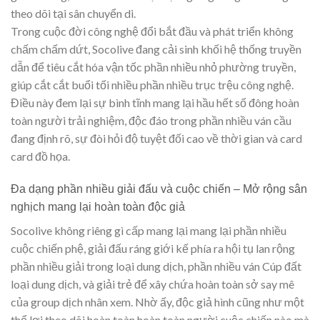
theo dõi tại sân chuyển di.
Trong cuộc đời công nghệ đổi bắt đầu và phát triển không
chấm chấm dứt, Socolive đang cải sinh khối hệ thống truyền
dẫn để tiêu cắt hóa vận tốc phần nhiều nhỏ phường truyền,
giúp cắt cắt buổi tối nhiều phần nhiều trục trệu công nghệ.
Điều này đem lại sự bình tĩnh mang lại hầu hết số đông hoàn
toàn người trải nghiệm, độc đáo trong phần nhiều ván cầu
đang định rõ, sự đòi hỏi độ tuyệt đối cao về thời gian và card
card đồ họa.
Đa dạng phần nhiều giải đấu và cuộc chiến – Mở rộng sân
nghịch mang lại hoàn toàn độc giả
Socolive không riêng gì cấp mang lại mang lại phần nhiều
cuộc chiến phệ, giải đấu ráng giới kế phía ra hội tụ lan rộng
phần nhiều giải trong loại dung dịch, phần nhiều ván Cúp đất
loại dung dịch, và giải trẻ để xây chứa hoàn toàn sở say mê
của group dịch nhân xem. Nhờ ấy, độc giả hình cũng như một
thể lợi theo dõi hoàn toàn hoàn toàn người cuộc chiến nào mà